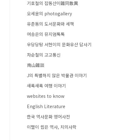
기호철의 잡동산이雜同散異
오세윤의 photogallery
유춘동의 도서문화와 세책
여송은의 뮤지엄톡톡
우당당탕 서현이의 문화유산 답사기
차순철의 고고통신
南山雜談
J의 특별하지 않은 박물관 이야기
새록새록 여행 이야기
websites to know
English Literature
한국 역사문화 영어사전
이빨이 씹은 역사, 치의사학