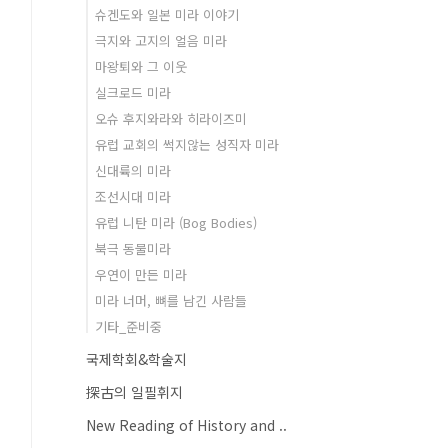
슈겐도와 일본 미라 이야기
극지와 고지의 얼음 미라
마왕퇴와 그 이웃
실크로드 미라
오슈 후지와라와 히라이즈미
유럽 교회의 썩지않는 성직자 미라
신대륙의 미라
조선시대 미라
유럽 니탄 미라 (Bog Bodies)
북극 동물미라
우연이 만든 미라
미라 너머, 뼈를 남긴 사람들
기타_준비중
국제학회&학술지
探古의 일필휘지
New Reading of History and ..