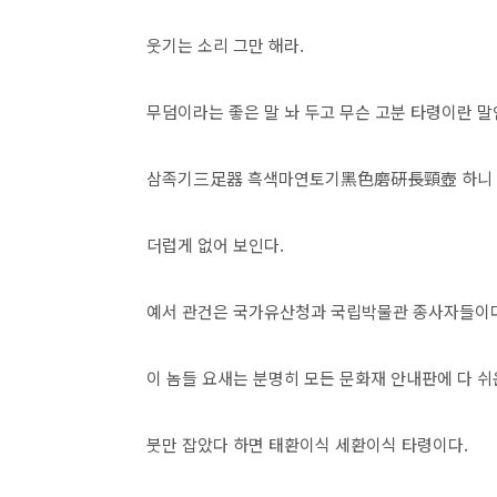
웃기는 소리 그만 해라.
무덤이라는 좋은 말 놔 두고 무슨 고분 타령이란 말
삼족기三足器 흑색마연토기黑色磨硏長頸壺 하니 뭔
더럽게 없어 보인다.
예서 관건은 국가유산청과 국립박물관 종사자들이다
이 놈들 요새는 분명히 모든 문화재 안내판에 다 
붓만 잡았다 하면 태환이식 세환이식 타령이다.