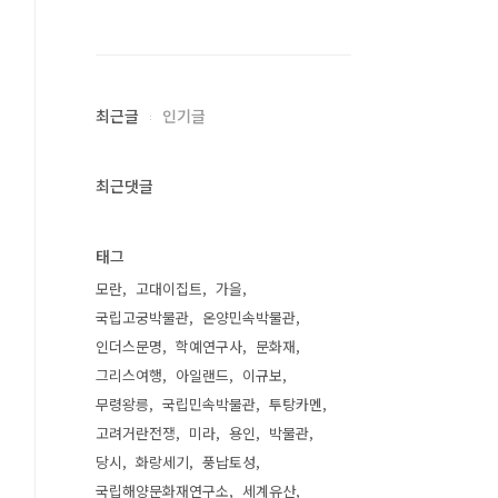
최근글
인기글
최근댓글
태그
모란
고대이집트
가을
국립고궁박물관
온양민속박물관
인더스문명
학예연구사
문화재
그리스여행
아일랜드
이규보
무령왕릉
국립민속박물관
투탕카멘
고려거란전쟁
미라
용인
박물관
당시
화랑세기
풍납토성
국립해양문화재연구소
세계유산