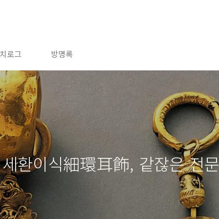
치로그
방명록
 세환이식細環耳飾, 같잖은 전문