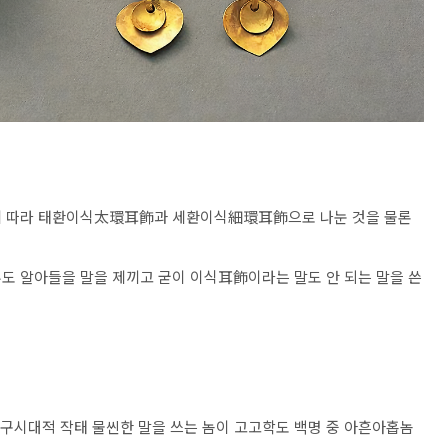
에 따라 태환이식太環耳飾과 세환이식細環耳飾으로 나눈 것을 물론
도 알아들을 말을 제끼고 굳이 이식耳飾이라는 말도 안 되는 말을 쓴
 구시대적 작태 물씬한 말을 쓰는 놈이 고고학도 백명 중 아흔아홉놈