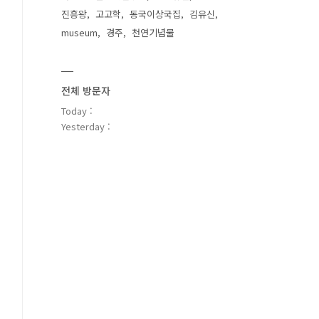
진흥왕
고고학
동국이상국집
김유신
museum
경주
천연기념물
전체 방문자
Today :
Yesterday :