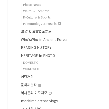
Photo News
Weird & Eccentric
K-Culture & Sports
Paleontology & Fossils
漢詩 & 漢文&漢文法
Who'sWho in Ancient Korea
READING HISTORY
HERITAGE in PHOTO
DOMESTIC
WORDWIDE
이런저런
문화재현장
역사문화 이모저모
maritime archaeology
고고과학 ABC