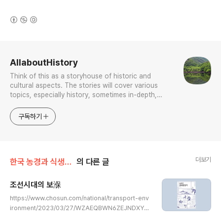
(새창열림)
로그 정보
AllaboutHistory
Think of this as a storyhouse of historic and
cultural aspects. The stories will cover various
topics, especially history, sometimes in-depth,
sometimes with a light touch. One constant
approach will be to resist any common sense or
구독하기
generalized viewpoint
더보기
한국 농경과 식생활의 역사
의 다른 글
조선시대의 보湺
글 내용
https://www.chosun.com/national/transport-env
ironment/2023/03/27/WZAEQBWN6ZEJNDXYM
I4MCWRBZY/ 文때 없애려던 영산강·금강 보, 가뭄에 도