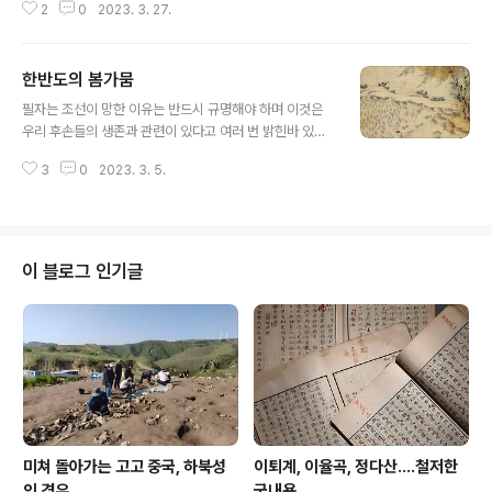
2
0
2023. 3. 27.
움文때 없애려던 영산강·금강 보, 가뭄에 도움 영산강 승촌
·죽산보, 금강 세종·공주·백제보가 물 잡아둬www.chosu
n.com 이에 대한 논란은 조선시대에 대한 인식이 조금만
한반도의 봄가뭄
깊이 있어도 피할 수 있었다고 나는 본다. 조선시대 후기에
글 내용
대한 이해가 깊어지면서 우리 조상들이 모내기하기에는 적
필자는 조선이 망한 이유는 반드시 규명해야 하며 이것은
합하지 않은 한반도 기후를 어떻게 극복해 냈는지 자세히
우리 후손들의 생존과 관련이 있다고 여러 번 밝힌바 있다.
알게 되었는데, 그 중 가장 대표적인 저작이 필자가 아는 한
왜냐, 조선이 망한 내재적 이유는 앞으로도 반복될 가능성
에서는 아래 저술이다. 김동진 교수가 쓴 이 책은 최근 10
3
0
2023. 3. 5.
이 있기 때문이다. 조선이 망한 이유를 우리 조상이 못나서,
년간 역사학계에서 나온 저작물 중 필자에게..
놀아서, 사대주의 때문에, 일본 때문에 그렇다고 단순명쾌
하게 결론 내리면 고민할 필요가 없어 좋을지 모르겠지만
그런 상황은 앞으로도 반복될 가능성이 높기 때문이다. 한
국사를 디테일하게 파고 들면서 항상 느끼는 것은 우리 조
이 블로그 인기글
상들은 살아남기 위해 필사적인 노력을 다했다는 것이다.
우리가 그것을 잘 모르기 때문에 그들이 놀았고, 못나서 나
라가 망했다고 느낄 뿐이다. 사실 우리가 조선이 왜 망했는
지 이 부분을 깊게 파고 들어가지 못하면, 우리의 후손들이
우리를 놀았다, 못났다고 느끼는..
미쳐 돌아가는 고고 중국, 하북성
이퇴계, 이율곡, 정다산....철저한
의 경우
국내용