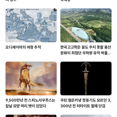
오디세이아의 여정 추적
한국고고학은 꿈도 꾸지 못할 홍산
문화의 최첨단 우하량 유적 박물관
[신화통신]
9,500만년 전 스피노사우루스는
우린 철은커녕 청동기도 모르던 3,
칼날 모양 머리 볏이 있었다
300년 전 히타이트 철제 단검