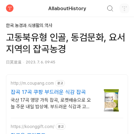
검색하기
AllaboutHistory
티스토리
한국 농경과 식생활의 역사
고동북유형 인골, 동검문화, 요서
지역의 잡곡농경
日莫途遠
2023. 7. 6. 09:45
http://m.coupang.com
광고
잡곡 17곡 쿠팡 부드러운 식감 잡곡
국산 17곡 영양 가득 잡곡, 로켓배송으로 오
늘 주문 내일 밥상에. 부드러운 식감과 고소
한 풍미! 불릴 필요 없이 바로 취사해 간편하
게.
https://koonggift.com/
광고