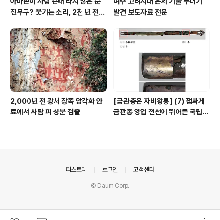
아마존이 사람 손때 타지 않은 순
여주 고려시대 은제 기물 무더기
진무구? 웃기는 소리, 2천 년 전에
발견 보도자료 전문
이미 사람 바글바글
2,000년 전 광서 장족 암각화 안
[금관총은 자비왕릉] (7) 잽싸게
료에서 사람 피 성분 검출
금관총 영업 전선에 뛰어든 국립박
물관, 하지만 잘못 고른 영업사원
의안내
티스토리
로그인
고객센터
© Daum Corp.