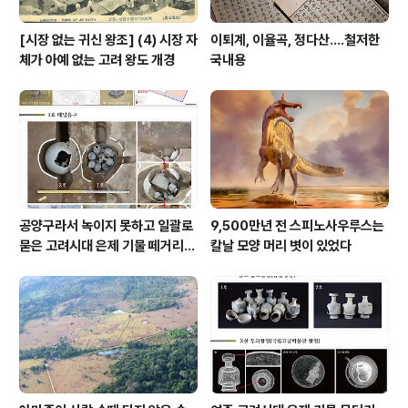
[시장 없는 귀신 왕조] (4) 시장 자
이퇴계, 이율곡, 정다산....철저한
체가 아예 없는 고려 왕도 개경
국내용
공양구라서 녹이지 못하고 일괄로
9,500만년 전 스피노사우루스는
묻은 고려시대 은제 기물 떼거리로
칼날 모양 머리 볏이 있었다
여주서 발견