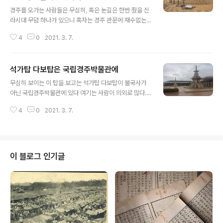
글 내용
경주를 오가는 사람들은 무심히, 혹은 눈길은 한번 줬을 신
라시대 무덤 하나가 있으니 혹자는 경주 관문에 재수없는
무덤을? 이라 할 수도 있으리라 만은 못 둘 것도 없으니 그
4
0
2021. 3. 7.
문제는 일단 논외로 치고 현장 안내판이 소개하는 내력을
본다. 경주 방내리고분군 1호 돌방무덤 慶州劳内里古墳
群1號石室墳 The Ancient Tombs Site at Bangna
석가탑 다보탑은 국립경주박물관에
e-ri, Gyeongju 삼국시대 (신라, 7세기경) 경주 방내리
글 내용
고분군은 단석산 동쪽 끝자락인 경주시 건천읍 방내리 산2
무심히 보이는 이 탑을 보고는 석가탑 다보탑이 불국사가
0-2번지 일원의 구릉에 위치한 삼국시대 고분유적이다.
아닌 국립경주박물관에 있다 여기는 사람이 의외로 많다.
경부고속철도 건설공사를 위해 2005년 11월 15일부터 2
절반은 맞고 절반은 틀리다. 이 무심한 탑이 석가탑 다보탑
007년 10월 8일까지 (재)영남문화재연구원에서 발굴조
4
0
2021. 3. 7.
맞다. 1970년대 유신 치하 경주관광종합개발계획 일환으
사하여 삼국시대 돌덧널무덤石槨墓 34기 · 돌방무덤石
로 새로운 경주박물관을 만들면서 이것도 만들어 세웠다.
室墳 23기, 고려..
실물 크기다. 아무래도 두 탑이 신라 문화를 대표한다 해서
그리했으니 상당한 공을 들였으니 저 모조탑도 역사 반세
기를 맞으니 제법 티가 난다. 저 탑을 세울 적엔 그 모델인
이 블로그 인기글
두 탑이 없어질 때를 대비하는 생각도 있었으니 그때는 오
직 이 탑이 남아 실물을 대체하게 된다. 저 두 탑이 실제 모
델과 다른 점은 이것이 순전히 문화재라는 관점이 투여한
결과물이라는 사실이다. 본래 불탑은 석가모니 부처님 산
소라 그의 시신인 사리를 봉안하는..