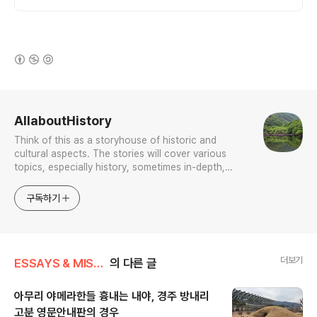
(새창열림)
로그 정보
AllaboutHistory
Think of this as a storyhouse of historic and
cultural aspects. The stories will cover various
topics, especially history, sometimes in-depth,
sometimes with a light touch. One constant
approach will be to resist any common sense or
구독하기
generalized viewpoint
더보기
ESSAYS & MISCELLANIES
의 다른 글
아무리 야메라한들 흉내는 내야, 경주 방내리
고분 영문안내판의 경우