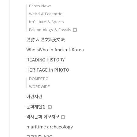
Photo News
Weird & Eccentric
K-Culture & Sports
Paleontology & Fossils
漢詩 & 漢文&漢文法
Who'sWho in Ancient Korea
READING HISTORY
HERITAGE in PHOTO
DOMESTIC
WORDWIDE
이런저런
문화재현장
역사문화 이모저모
maritime archaeology
고고과학 ABC