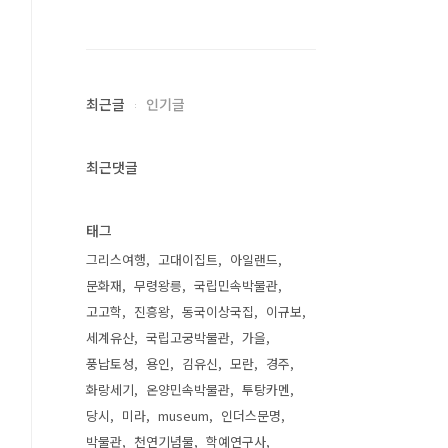
최근글
인기글
최근댓글
태그
그리스여행
고대이집트
아일랜드
문화재
무령왕릉
국립민속박물관
고고학
진흥왕
동국이상국집
이규보
세계유산
국립고궁박물관
가을
풍납토성
용인
김유신
모란
경주
화랑세기
온양민속박물관
투탕카멘
당시
미라
museum
인더스문명
박물관
천연기념물
학예연구사