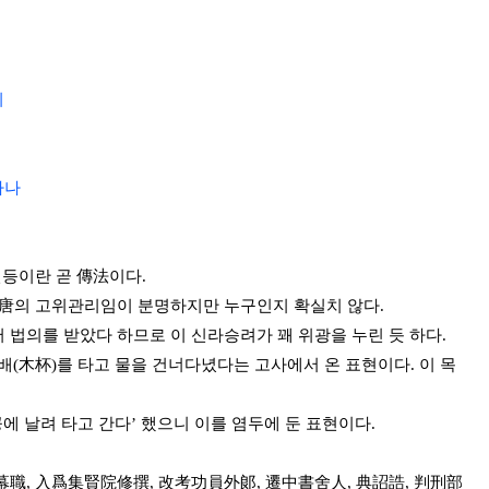
니
하나
전등이란 곧 傳法이다.
한 唐의 고위관리임이 분명하지만 누구인지 확실치 않다.
 법의를 받았다 하므로 이 신라승려가 꽤 위광을 누린 듯 하다.
 목배(木杯)를 타고 물을 건너다녔다는 고사에서 온 표현이다. 이 목
공에 날려 타고 간다’ 했으니 이를 염두에 둔 표현이다.
擧幕職, 入爲集賢院修撰, 改考功員外郞, 遷中書舍人, 典詔誥, 判刑部