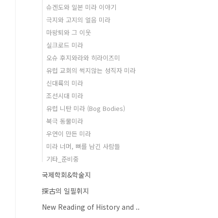
슈겐도와 일본 미라 이야기
극지와 고지의 얼음 미라
마왕퇴와 그 이웃
실크로드 미라
오슈 후지와라와 히라이즈미
유럽 교회의 썩지않는 성직자 미라
신대륙의 미라
조선시대 미라
유럽 니탄 미라 (Bog Bodies)
북극 동물미라
우연이 만든 미라
미라 너머, 뼈를 남긴 사람들
기타_준비중
국제학회&학술지
探古의 일필휘지
New Reading of History and ..