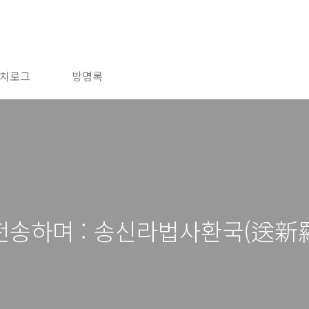
치로그
방명록
전송하며 : 송신라법사환국(送