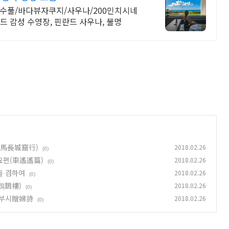
수풀/바다뷰자쿠지/사우나/200인치시네
드 감성 수영장, 핀란드 사우나, 불멍
飮馬長城窟行)
2018.02.26
(0)
요요편(車遙遙篇)
2018.02.26
(0)
을 겸하여
2018.02.26
(0)
鸛鵲樓)
2018.02.26
(0)
증부시贈婦詩
2018.02.26
(0)