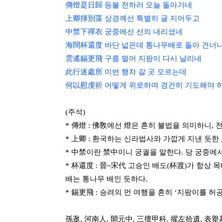
傳燈是日歸 등불 전하러 오늘 돌아가네
上卿揮別藻 상경께선 특별히 글 지어두고
中禁下禪衣 궁중에선 선의 내리셨네
海闊杯還度 바단 넓은데 통나무배로 돌아 건너
雲遙錫更飛 구름 멀어 지팡이 다시 날리네
此行迷處所 이번 행차 갈 곳 모르는데
何以慰虔祈 어떻게 위로하며 경건히 기도해야 
(주석)
* 傳燈 : 佛敎에선 燈은 흔히 불법을 의미하니, 
* 上卿 : 환국하는 신라법사와 가깝게 지낸 듯
* 中禁이란 禁中이니 궁궐을 말한다. 당 궁중에서
* 杯還度 : 晉~宋代 고승인 배도(杯渡)가 항상
배는 통나무 배인 듯하다.
* 錫更飛 : 승려의 먼 여행을 흔히 ‘지팡이를 허
孫逖, 河南人. 開元中, 三擅甲科. 擢左拾遺, 表