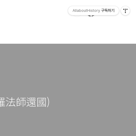
AllaboutHistory
구독하기
新羅法師還國)