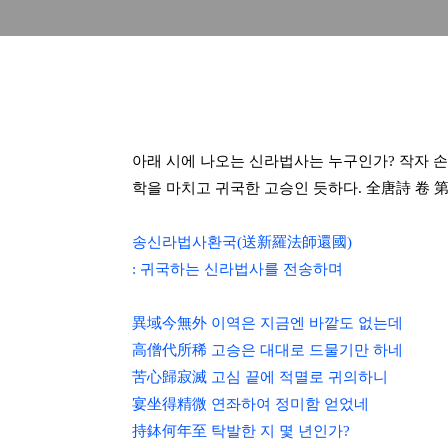
아래 시에 나오는 신라법사는 누구인가? 작자 손
학을 마치고 귀국한 고승인 듯하다. 全唐詩 卷 第
송신라법사환국(送新羅法師還國)
: 귀국하는 신라법사를 전송하며
異域今無外 이역은 지금엔 바깥도 없는데
高僧代所稀 고승은 대대로 드물기만 하네
苦心歸寂滅 고심 끝에 적멸로 귀의하니
宴坐得精微 연좌하여 정미함 얻었네
持鉢何年至 탁발한 지 몇 년인가?