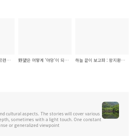
“그림자 되어 그대 따르련만” : 부현(傅玄)의 거요요편(車遙遙篇)
野望은 어떻게 '야망'이 되었나? : 왕적전(王績傳)을 겸하여
하늘 끝이 보고파 : 왕지환(王之渙)의 등관작루(登鸛鵲樓)
nd cultural aspects. The stories will cover various
depth, sometimes with a light touch. One constant
nse or generalized viewpoint