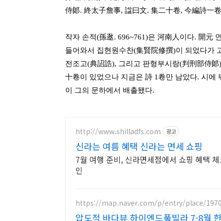
侍郞. 終太子詹事, 諡曰文. 集二十卷, 今編詩一卷
작자 손적(孫逖. 696~761)은 河南人이다. 
들어와서 집현원수찬(集賢院修撰)이 되었다가 
전조고(典詔誥), 그리고 판형부시랑(判刑部侍郞)
十卷이 있었으나 지금은 詩 1卷만 남았다. 시에 
이 그의 문하에서 배출됐다.
http://www.shilladfs.com
광고
신라는 여름 혜택 신라는 면세 쇼핑
7월 여행 준비, 신라면세점에서 쇼핑 혜택 체
인
https://map.naver.com/p/entry/place/197
압도적 바다뷰 하이엔드풀빌라 7-8월 