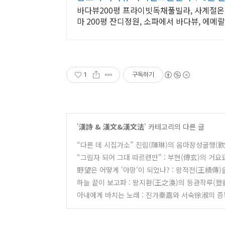
바다뷰200평 프라이빗독채풀빌라, 사계절온
마 200평 잔디정원, 소파에서 바다뷰, 에메랄
1
구독하기
'
漢詩 & 漢文&漢文法
' 카테고리의 다른 글
“다른 데 시집가소” 진림(陳琳)의 음마장성굴행(
“그림자 되어 그대 따르련만” : 부현(傅玄)의 거
野望은 어떻게 '야망'이 되었나? : 왕적전(王績傳)
하늘 끝이 보고파 : 왕지환(王之渙)의 등관작루(登
아내에게 바치는 노래 : 진가秦嘉와 서숙徐淑의 