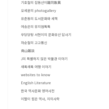
기호철의 잡동산이雜同散異
오세윤의 photogallery
유춘동의 도서문화와 세책
여송은의 뮤지엄톡톡
우당당탕 서현이의 문화유산 답사기
차순철의 고고통신
南山雜談
J의 특별하지 않은 박물관 이야기
새록새록 여행 이야기
websites to know
English Literature
한국 역사문화 영어사전
이빨이 씹은 역사, 치의사학