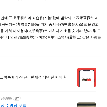
.
開元 연간에 三擅 甲科하여 좌습유(左拾遺)에 발탁되고 表擧幕職하고
고공원외랑(考功員外郞)을 거쳐 중서사인(中書舍人)으로 옮겼고
을 거쳐 태자첨사(太子詹事)로 마치니 시호를 文이라 했다. 集 二
뛰어나 안진경(顔眞卿)과 이화(李華), 소영사(蕭穎士) 같은 사람들
크 여름휴가 전 신라면세점 혜택 한 번에 확
0846886
광고
한정 수영장 포함