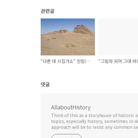
관련글
“다른 데 시집가소” 진림(陳琳)의 음마장성굴행(飮馬長城窟行)
댓글
AllaboutHistory
Think of this as a storyhouse of historic a
topics, especially history, sometimes in-
approach will be to resist any common se