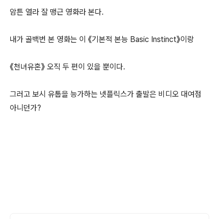
암튼 열라 잘 맹근 영화라 본다.
내가 골백번 본 영화는 이 《기본적 본능 Basic Instinct》이랑
《천녀유혼》 오직 두 편이 있을 뿐이다.
그러고 보시 유툽을 능가하는 넷플릭스가 출발은 비디오 대여점
아니던가?