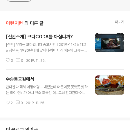
generalized viewpoint
더보기
이런저런
의 다른 글
[신간소개] 코다CODA를 아십니까?
글 내용
[신간] 우리는 코다입니다 송고시간 | 2019-11-26 11:2
6 청년들, 1980년대에 맞서다·아버지와 아들의 교향곡 코
다CODA라는 말은 처음 들었다. 듣자니 Children of De
3
0
2019. 11. 26.
af Adults 약자라 해서, 농인聾人 부모에게서 태어난 청
인聽人 자녀란다. 부모가 귀가 들리지 않기에, 그에서 태어
난 자식은 자연 부모의 귀가 되고 입이 되는 통역사 역할을
수송동공원에서
하게 된단다. 말이 코다지, 환장할 노릇 아니겠는가? 기사
글 내용
에서는 "당연히 삶은 이들에게도, 부모들에게도 녹록지 않
간다간다 해서 어펑어펑 보내쟀는데 머뭇머뭇 쭛뼛쭛뻣 하
았다"면서 그들이 겪어야 했던 애환이 사례 중심으로 소개
는 말이 준비가 아니 됐소 조금만 더.. 그럼 간다간다 어찌
한다. 절절하고 먹먹하기만 하다. 덧붙여 함께 소개한 책에
그리 노랠 삼았냐니 아니 간단 말 하지 않았으니 갈 것이요
는 지휘자 금수현-금난새 부자 이야기가 있다. 이에서 금난
2
0
2019. 11. 25.
다만 조금만, 이 가을 완전 꼬꾸라지면 가리다 기왕 걸 거
새를 아버지를 이렇게 회고한다. "젊었을 때는 나름대로 아
어여 가오 하고 등 떠민다 무에 그리 미련 있어 밍기적맹기
버지..
적 중동학교도 떠난지 반세기라오 여기다 간판 하나 세워
줄 터이니 원한다면 큼지막하니 동상도 하나 세워주리다
너 왔다 갔노라고
이 블로그 인기글