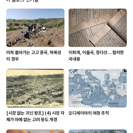
미쳐 돌아가는 고고 중국, 하북성
이퇴계, 이율곡, 정다산....철저한
의 경우
국내용
[시장 없는 귀신 왕조] (4) 시장 자
오디세이아의 여정 추적
체가 아예 없는 고려 왕도 개경