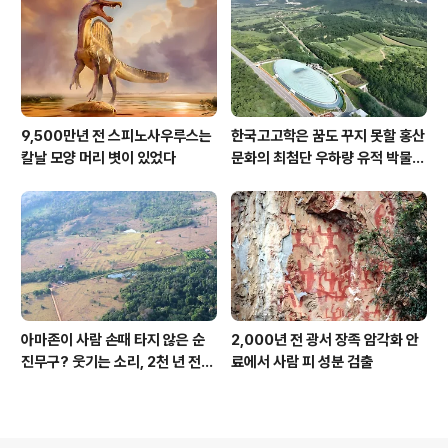
9,500만년 전 스피노사우루스는
한국고고학은 꿈도 꾸지 못할 홍산
칼날 모양 머리 볏이 있었다
문화의 최첨단 우하량 유적 박물관
[신화통신]
아마존이 사람 손때 타지 않은 순
2,000년 전 광서 장족 암각화 안
진무구? 웃기는 소리, 2천 년 전에
료에서 사람 피 성분 검출
이미 사람 바글바글