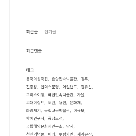
최근글
인기글
최근댓글
태그
동국이상국집
온양민속박물관
경주
진흥왕
인더스문명
아일랜드
김유신
그리스여행
국립민속박물관
가을
고대이집트
모란
용인
문화재
화랑세기
국립고궁박물관
이규보
학예연구사
풍납토성
국립해양문화재연구소
당시
천연기념물
미라
투탕카멘
세계유산