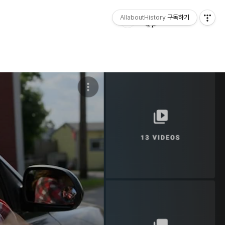
AllaboutHistory
구독하기