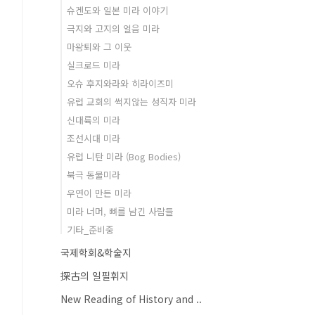
슈겐도와 일본 미라 이야기
극지와 고지의 얼음 미라
마왕퇴와 그 이웃
실크로드 미라
오슈 후지와라와 히라이즈미
유럽 교회의 썩지않는 성직자 미라
신대륙의 미라
조선시대 미라
유럽 니탄 미라 (Bog Bodies)
북극 동물미라
우연이 만든 미라
미라 너머, 뼈를 남긴 사람들
기타_준비중
국제학회&학술지
探古의 일필휘지
New Reading of History and ..