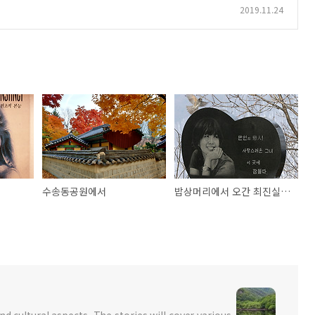
2019.11.24
수송동공원에서
밥상머리에서 오간 최진실 이야기
nd cultural aspects. The stories will cover various