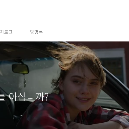
치로그
방명록
를 아십니까?