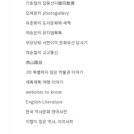
기호철의 잡동산이雜同散異
오세윤의 photogallery
유춘동의 도서문화와 세책
여송은의 뮤지엄톡톡
우당당탕 서현이의 문화유산 답사기
차순철의 고고통신
南山雜談
J의 특별하지 않은 박물관 이야기
새록새록 여행 이야기
websites to know
English Literature
한국 역사문화 영어사전
이빨이 씹은 역사, 치의사학