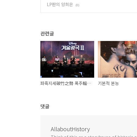
LP판의 양희은
(0)
관련글
파죽지세破竹之勢 폭주輻輳하는 겨울왕국
기본적 본능
댓글
AllaboutHistory
Think of this as a storyhouse of historic a