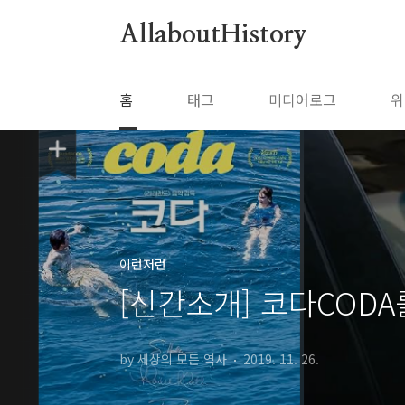
본문 바로가기
AllaboutHistory
홈
태그
미디어로그
위
이런저런
[신간소개] 코다CODA
by 세상의 모든 역사
2019. 11. 26.