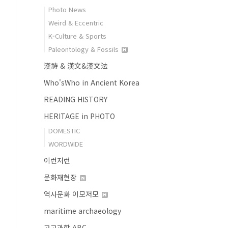
Photo News
Weird & Eccentric
K-Culture & Sports
Paleontology & Fossils
漢詩 & 漢文&漢文法
Who'sWho in Ancient Korea
READING HISTORY
HERITAGE in PHOTO
DOMESTIC
WORDWIDE
이런저런
문화재현장
역사문화 이모저모
maritime archaeology
고고과학 ABC