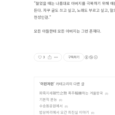
"젊었을 때는 나름대로 아버지를 극복하기 위해 애
든다. 자꾸 글도 쓰고 싶고, 노래도 부르고 싶고, 
천성인걸."
모든 아들한테 모든 아버지는 그런 존재다.
3
구독하기
'
이런저런
' 카테고리의 다른 글
파죽지세破竹之勢 폭주輻輳하는 겨울왕국
(3)
기본적 본능
(0)
수송동공원에서
(0)
밥상머리에서 오간 최진실 이야기
(0)