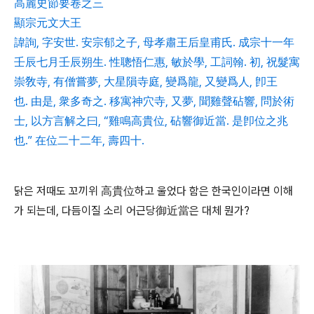
高麗史節要卷之三
顯宗元文大王
諱詢, 字安世. 安宗郁之子, 母孝肅王后皇甫氏. 成宗十一年
壬辰七月壬辰朔生. 性聰悟仁惠, 敏於學, 工詞翰. 初, 祝髮寓
崇敎寺, 有僧嘗夢, 大星隕寺庭, 變爲龍, 又變爲人, 卽王
也. 由是, 衆多奇之. 移寓神穴寺, 又夢, 聞雞聲砧響, 問於術
士, 以方言解之曰, “雞鳴高貴位, 砧響御近當. 是卽位之兆
也.” 在位二十二年, 壽四十.
닭은 저때도 꼬끼위 高貴位하고 울었다 함은 한국인이라면 이해
가 되는데, 다듬이질 소리 어근당御近當은 대체 뭔가?