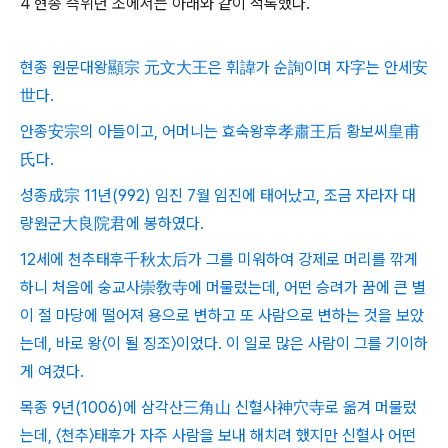
4 현종 즉위년 조에서는 아래와 같이 적록했다.
현종 원문대왕顯宗 元文大王은 휘諱가 순詢이며 자字는 안세安
世다.
안종安宗의 아들이고, 어머니는 효숙왕후孝肅王后 황보씨皇甫
氏다.
성종成宗 11년(992) 임진 7월 임진에 태어났고, 조금 자라자 대
량원군大良院君에 봉하였다.
12세에 천추태후千秋太后가 그를 미워하여 강제로 머리를 깎게
하니 처음에 숭교사崇敎寺에 머물렀는데, 어떤 승려가 꿈에 큰 별
이 절 마당에 떨어져 용으로 변하고 또 사람으로 변하는 것을 보았
는데, 바로 왕〈이 될 징조〉이었다.
이 일로 많은 사람이 그를 기이하
게 여겼다.
목종 9년(1006)에 삼각산三角山 신혈사神穴寺로 옮겨 머물렀
는데, 〈천추〉태후가 자주 사람을 보내 해치려 했지만
신혈사 어떤