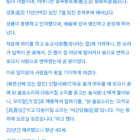
郁의 아들이며, 어머니는 효숙왕후孝肅王后 황보씨皇甫氏다.
성종成宗 11년(992) 임진 7월 임진 초하루에 태어났다.
성품이 총명하고 인자했으며, 배움에 있어 명민하고 문장에 뛰어
났다.
처음에 머리를 깎고 숭교사崇敎寺(라는 절)에 거처하니, 한 승려
가 일찍이 꾼 꿈에서, 큰 별이 절 마당에 떨어져서 용으로 변하고
또다시 사람으로 변하였는데 곧 왕이었다.
이로 말미암아 사람들이 왕을 기이하게 여겼다.
(북한산에 있는 절인) 신혈사神穴寺로 옮겨 머무를 때 또다시 꿈
에 닭 울음소리와 다듬이질 소리를 듣고는 술사術士에게 물어보
니, 우리말[方言]로 해몽하여 말하기를, “닭 울음소리는 ‘꼬끼오
[高貴位]’이고 다듬이질 소리는 ‘어근당御近當’입니다. 이는 왕
위에 오르실 징조입니다.”라고 했다.
22년간 재위했으니 향년 40세.