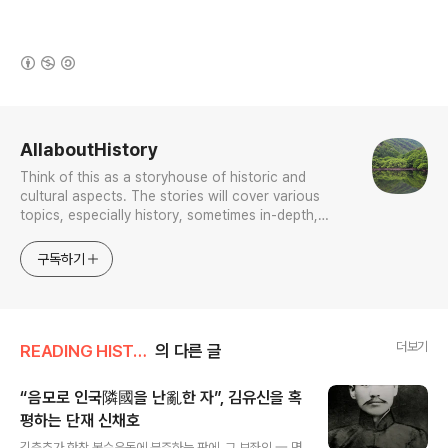
(새창열림)
로그 정보
AllaboutHistory
Think of this as a storyhouse of historic and
cultural aspects. The stories will cover various
topics, especially history, sometimes in-depth,
sometimes with a light touch. One constant
approach will be to resist any common sense or
구독하기
generalized viewpoint
더보기
READING HISTORY
의 다른 글
“음모로 인국隣國을 난亂한 자”, 김유신을 혹
평하는 단재 신채호
글 내용
김춘추가 한창 복수운동에 분주하는 판에, 그 보좌인 一 명