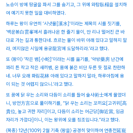
노승이 방에 땅굴을 파서 그를 숨기고, 그 위에 와탑臥榻을 설치하
여 예기치 못한 일을 대비하였다.
하루는 왕이 우연히 ‘시냇물[溪水]’이라는 제목의 시를 짓기를,
‘백운봉白雲峯에서 흘러나온 한 줄기 물이, 만 리나 떨어진 큰 바
다로 가는 길과 통한다네. 흐르는 물이 바위 아래 있다고 말하지 말
라, 머지않은 시일에 용궁龍宮에 도달하리라.’라고 했다.
또 〈왕이〉 ‘작은 뱀[小蛇]’이라는 시를 읊기를, ‘약방藥房 난간에
꽈리 튼 작고 작은 새끼뱀, 온 몸에 붉은 비단 두른 듯 절로 찬란하
네. 너무 오래 화림花林 아래 있다고 말하지 말라, 하루아침에 용
이 되는 것 어렵지 않으니.’라고 했다.
또 꿈에 닭 우는 소리와 다듬이 소리를 들어 술사術士에게 물었더
니, 방언方言으로 풀이하기를, “닭 우는 소리는 꼬끼요[고귀위[高
貴位, 높고 귀한 자리]이고, 다듬이 소리는 어근당[御近當, 임금
자리가 가깝다]이니, 이는 왕위에 오를 징조입니다.”라고 했다.
〈목종〉 12년(1009) 2월 기축 〈왕을〉 공경히 맞이하여 연총전延寵