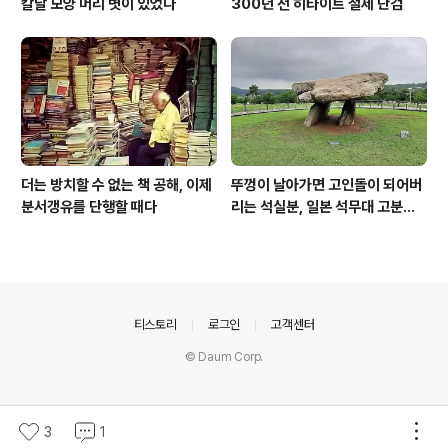
칼날 모양 머리 볏이 있었다
300년 전 히타이트 철제 단검
더는 방치할 수 없는 책 공해, 이제
뚜껑이 날아가면 고인돌이 되어버
분서갱유를 단행할 때다
리는 석실분, 일본 석무대 고분의
경우
의안내
티스토리
로그인
고객센터
© Daum Corp.
3
1