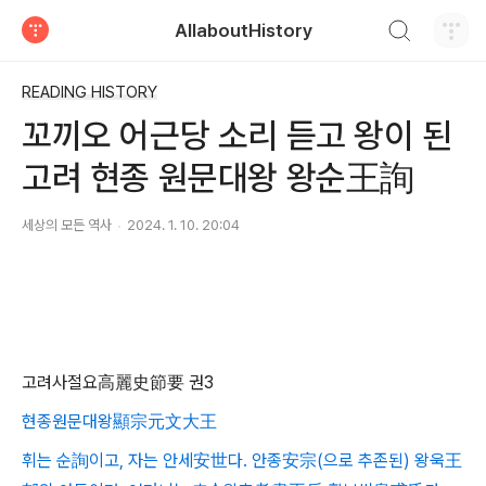
검색하기
AllaboutHistory
티스토리
READING HISTORY
꼬끼오 어근당 소리 듣고 왕이 된
고려 현종 원문대왕 왕순王詢
세상의 모든 역사
2024. 1. 10. 20:04
고려사절요高麗史節要 권3
현종원문대왕顯宗元文大王
휘는 순詢이고, 자는 안세安世다. 안종安宗(으로 추존된) 왕욱王