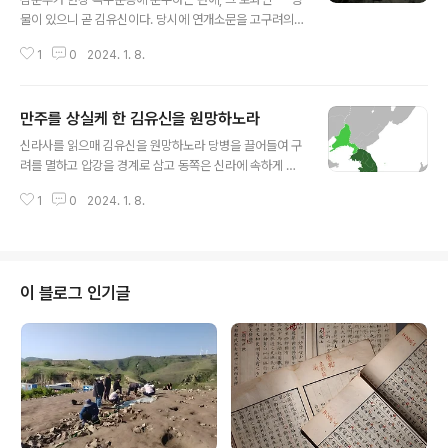
물이 있으니 곧 김유신이다. 당시에 연개소문을 고구려의
대표인물이라 하고, 부여 성충을 백제의 대표인물이라 하
1
0
2024. 1. 8.
면, 김유신은 곧 신라의 대표인물이라 할 것이다. 고구려 백
제가 망한 뒤에 신라 사가들이 彼 양국 인물의 전기적 자료
를 말살하고 오직 김유신만을 가송歌訟하였으므로, 삼국
만주를 상실케 한 김유신을 원망하노라
사기 열전에 김유신 一人의 전기가 을지문덕 이하 수십 개
글 내용
인의 전기보다도 그 매수가 훨씬 많고, 부여성충 같은 이는
신라사를 읽으매 김유신을 원망하노라 당병을 끌어들여 구
그 열전에도 참여도 못하였다(이상 460쪽). 그러면 김유신
려를 멸하고 압강을 경계로 삼고 동쪽은 신라에 속하게 하
전이 익미溢美한 말이 많음을 가히 추지推知할 것이다.
고 서쪽은 당에 속하게 했으며 만주가 다시금 우리가 지니
이제 그 사리에 合한 자를 추리면 대개 下와 같다.... 그러
1
0
2024. 1. 8.
지 못했으니 소위 통일삼한이란 그 공이 크기는 하지만 그
나 유신이 가야의 김씨인 까닭에 비상한 반연攀緣이 없으
수치는 어찌 말하랴 讀新羅史, 歎金庾信 , 引唐兵滅句
면 중용되지(이상 461쪽) 못할 ..
麗, 以鴨江爲界, 印屬羅, 以西屬唐, 滿洲不復爲我
有, 所謂統一三韓, 其功雖大, 其耻可言耶。 심산 김
창숙金昌淑(1879~1962)은 이렇게 김유신을 한탄하며
이 블로그 인기글
비판했다. 그의 글을 모은 심산유고心山遺稿에 보이는 한
구절이다. 소위 이 민족주의 계열 역사학도 지금 보면 웃기
는 게, 발해가 고구려를 정통으로 계승했다면서 신라를 이
리 공격해댄다는 점이다. 저 논리에 의하면 한반도 북부와
만주 일대는 주인만 바뀌었을 뿐 여전히 한민족 무대인 까
닭..