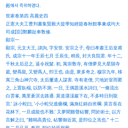
殿에서 즉위하였다.
世家卷第四 高麗史四
正憲大夫工曹判書集賢殿大提學知經筵春秋館事兼成均大
司成【臣】鄭麟趾奉敎修.
顯宗一
顯宗, 元文大王, 諱詢, 字安世. 安宗之子, 母曰孝肅王后皇甫
氏. 成宗十一年壬辰七月 壬辰生, 稍長, 封大良院君. 年十二,
千秋太后忌之, 逼令祝髮. 初, 寓崇敎寺, 有僧夢見大星隕寺
庭, 變爲龍, 又變爲人, 卽王也. 由是, 衆多奇之. 穆宗九年, 移
寓三角山神穴寺, 太后屢遣人謀害. 寺有老僧, 穴地於室而匿
之, 上置臥榻, 以防不測. 一日, 王偶題溪水詩曰, ‘一條流出
白雲峯, 萬里蒼溟去路通. 莫道潺湲巖下在, 不多時日到龍
宮.’ 詠小蛇曰, ‘小小蛇兒遶藥欄, 滿身紅錦自班斕. 莫言長在
花林下, 一旦成龍也不難.’ 又夢聞雞聲砧響, 問於術士, 以方
言解之曰, “雞嗚高貴位, 砧響御近當, 是卽位之兆也.” 十二
年二月己丑, 奉迎, 卽位於延寵殿.