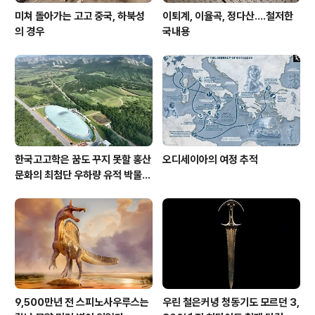
미쳐 돌아가는 고고 중국, 하북성
이퇴계, 이율곡, 정다산....철저한
의 경우
국내용
한국고고학은 꿈도 꾸지 못할 홍산
오디세이아의 여정 추적
문화의 최첨단 우하량 유적 박물관
[신화통신]
9,500만년 전 스피노사우루스는
우린 철은커녕 청동기도 모르던 3,