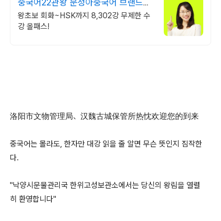
중국어22관왕 문정아중국어 브랜드파
워 3년연속 대상수상
왕초보 회화~HSK까지 8,302강 무제한 수
강 올패스!
洛阳市文物管理局、汉魏古城保管所热忱欢迎您的到来
중국어는 몰라도, 한자만 대강 읽을 줄 알면 무슨 뜻인지 짐작한
다.
"낙양시문물관리국 한위고성보관소에서는 당신의 왕림을 열렬
히 환영합니다"