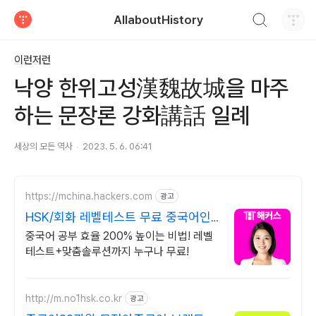
검색하기
AllaboutHistory
티스토리
이런저런
낙양 한위고성漢魏故城을 마주
하는 문장론 강화講話 일례
세상의 모든 역사
2023. 5. 6. 06:41
https://mchina.hackers.com
광고
HSK/회화 레벨테스트 무료 중국어인
강 1위 해커스
중국어 공부 효율 200% 높이는 비법! 레벨
테스트+맞춤솔루션까지 누구나 무료!
http://m.no1hsk.co.kr
광고