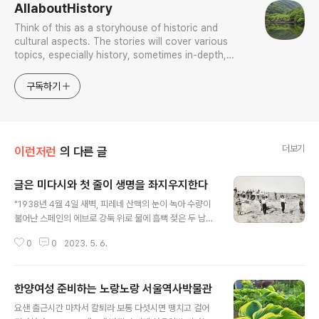
AllaboutHistory
Think of this as a storyhouse of historic and
cultural aspects. The stories will cover various
topics, especially history, sometimes in-depth,
sometimes with a light touch. One constant
approach will be to resist any common sense or
구독하기
generalized viewpoint
더보기
이런저런
의 다른 글
글은 미다시와 첫 줄이 생명을 좌지우지한다
글 내용
"1938년 4월 4일 새벽, 피레네 산맥의 눈이 녹아 수량이
불어난 스페인의 에브로 강둑 위로 물에 흠뻑 젖은 두 남자
가 차가운 물속에서 나와 기어 올라온다. 둘 다 미국인이
0
0
2023. 5. 6.
다." 이제 펼치기 시작한 애덤 호크실드 지음, 이순호 옮김
《스페인 내전》(갈라파고스, 2018) 본문 첫 줄이다. 우리네
직업적 학문종사자들은 죽었다 깨어나도 이렇게 글 못 쓴
한양여성 준비하는 노랑노랑 서울역사박물관
다. 강렬하지 아니한가? 이 한 줄은 독자들을 빨아들이는
글 내용
블랙홀이다. 논문이 글을 죽이고 말았다. (2018. 5. 6) **
요샌 출근시간 마차서 칼퇴라 보통 다섯시면 땡치고 걸어
** 나처럼 한때 혹은 제법 길게 영문학과 연이 있는 사람들