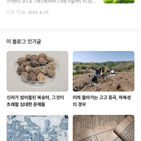
귀가한다. 코스도 그때그때 바뀌니 어젠 서울역박 지나는
에게 스페인 내전은 《두 팔이여 안녕》으로 수렴하니, 기타
길에 커피 한잔 하자고 친구들을 불러냈으니 비름빡 보아
그에 더해 나는 20세기 신종 독재의 한 형태로서 파시즘을
2
0
2023. 4. 27.
하니 한양여성을 주제로 하는 특별전을 준비하는 모양이라
떠올리곤 한다. 이 사건이 참전용사이기도 한 어네스트 헤..
상용이 홍현도 군도 한 다리 걸쳤다는 말을 접때 들은 기억
이 있어 기별 넣으니 득달 같이 달려온다. 놀고 싶은데 잘됐
다 이거겠지. 접때 주제 듣고는 쉽지는 않겠다 했더니 좀 두
터비한 보고서 던지는데 이걸 준비하면서 맡긴 외부 용역
이 블로그 인기글
결과물이라 이게 있어 가능하다 큰소리 뻥뻥치더라. 좋은
주제 잡았다 싶다. 다만 저걸 어찌 포장하느냐는 문제 아니
겠는가? 바쁜 친구들 오래 잡을 순 없어 라떼 한잔 때리고
문을 나서는데 요샌 참 희한한 풀도 많아 테두리 돌아가며
노랑이 이파리 싹틔우는 저런 친구..
신라가 씹어돌린 복숭아, 그것이
미쳐 돌아가는 고고 중국, 하북성
초래할 심대한 문제들
의 경우