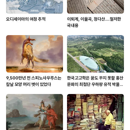
오디세이아의 여정 추적
이퇴계, 이율곡, 정다산....철저한
국내용
9,500만년 전 스피노사우루스는
한국고고학은 꿈도 꾸지 못할 홍산
칼날 모양 머리 볏이 있었다
문화의 최첨단 우하량 유적 박물관
[신화통신]