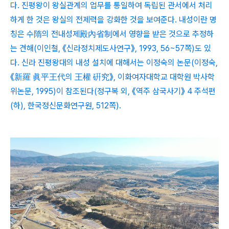
다. 진평왕이 왕실관계의 업무를 통일하여 독립된 관서에서 처리
하게 한 것은 왕실의 전제력을 강화한 것을 보여준다. 내성이란 명
칭은 수隋의 전내성제殿內省制에서 영향을 받은 것으로 추정하
는 견해(이인철, 《신라정치제도사연구》, 1993, 56~57쪽)도 있
다. 신라 진평왕대의 내성 설치에 대해서는 이정숙의 논문(이정숙,
《新羅 眞平王代의 王權 硏究》, 이화여자대학교 대학원 박사학
위논문, 1995)이 참조된다(정구복 외, 《역주 삼국사기》 4 주석편
(하), 한국정신문화연구원, 512쪽).