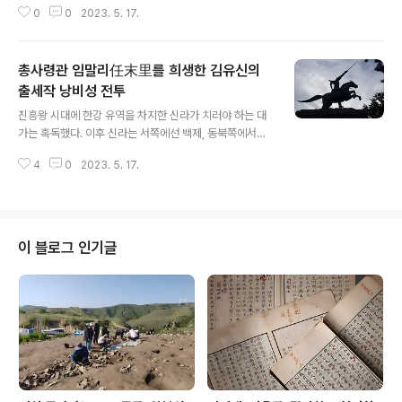
0
0
2023. 5. 17.
봄날 벌써 왕자 얻은 상서라 기쁜 기운 미앙궁 총총히 감싸
도네 두건 말아올린 준수한 장발 다퉈 보겠다고 옥함에다
성스런 탯줄 깊이 넣었네 솜 오이마냥 본손지손 백세에 번
총사령관 임말리任末里를 희생한 김유신의
창하고 종묘사직 온갖 신령 대대로 창성하리 우리 시랑 다
시 사신 뽑혀 이 봄날 강호 풍경 두루 만끽하겠구려 燕禖
출세작 낭비성 전투
글 내용
弓韣早呈祥。喜氣蔥蔥繞未央。珠褓爭看壯髮秀。
진흥왕 시대에 한강 유역을 차지한 신라가 치러야 하는 대
玉函深護聖胎藏。本支百世綿瓜盛。宗社三靈奕葉
가는 혹독했다. 이후 신라는 서쪽에선 백제, 동북쪽에서는
昌。華省侍郞還擁傳。靑春湖海閱風光。 ⓒ 한국고
고구려의 협공에 내내 시달리게 되기 때문이다. 나아가 한
전번역원 | 영인표점 한국문집총간 | 1992 [주-D001] 안
4
0
2023. 5. 17.
반도의 이런 정세 변동은 동아시아 세계 전체에도 영향을
태사安胎使 : 왕자가 탄생하였을 때 그 태반胎盤을 태봉
주어 수당 왕조가 한반도 문제에 깊숙히 개입하는 단초를
胎峯에 묻기 위해 출장하는 특사..
마련했으며, 백제는 바다 건너 왜와 결탁을 강화하니, 신라
의 한강 유역 점령은 동아시아 국제정세를 흔든 대사건이
었다. 이 와중에 신라와 고구려는 629년 가을 8월, 낭비성
이 블로그 인기글
娘臂城이라는 곳에서 국운을 건 일대 혈투를 벌이게 된다.
이 사건 전개를 삼국사기에서 훑어보면 먼저 신라 진평왕
본기 51년(629) 조에 이르기를 “가을 8월, 임금이 대장군
용춘龍春·서현舒玄, 부장군 유신庾信을 보내 고구려 낭
비성娘臂城을 침공했다. 고구려인이 ..