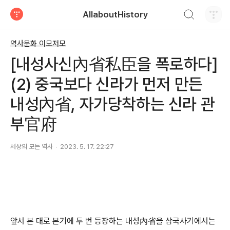
검색하기
AllaboutHistory
티스토리
역사문화 이모저모
[내성사신內省私臣을 폭로하다]
(2) 중국보다 신라가 먼저 만든
내성內省, 자가당착하는 신라 관
부官府
세상의 모든 역사
2023. 5. 17. 22:27
앞서 본 대로 본기에 두 번 등장하는 내성內省을 삼국사기에서는