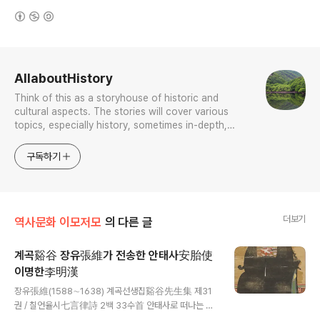
(새창열림)
로그 정보
AllaboutHistory
Think of this as a storyhouse of historic and
cultural aspects. The stories will cover various
topics, especially history, sometimes in-depth,
sometimes with a light touch. One constant
approach will be to resist any common sense or
구독하기
generalized viewpoint
더보기
역사문화 이모저모
의 다른 글
계곡谿谷 장유張維가 전송한 안태사安胎使
이명한李明漢
글 내용
장유張維(1588∼1638) 계곡선생집谿谷先生集 제31
권 / 칠언율시七言律詩 2백 33수首 안태사로 떠나는 이
시랑 천장을 전송하며[送安胎使李侍郞天章] 제비 나는