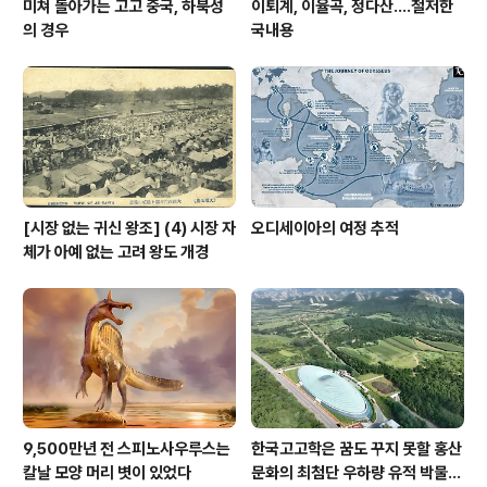
미쳐 돌아가는 고고 중국, 하북성
이퇴계, 이율곡, 정다산....철저한
의 경우
국내용
[시장 없는 귀신 왕조] (4) 시장 자
오디세이아의 여정 추적
체가 아예 없는 고려 왕도 개경
9,500만년 전 스피노사우루스는
한국고고학은 꿈도 꾸지 못할 홍산
칼날 모양 머리 볏이 있었다
문화의 최첨단 우하량 유적 박물관