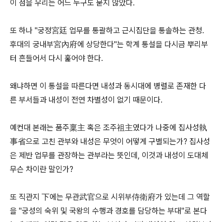
이 점을 우리는 어느 누구도 묻지 않았다.
또 하나 "궁정宮廷 업무를 통괄하고 근시집단을 통솔하는 관청.
후대의 궁내부宮內府에 상당한다"는 학계 통설을 다시금 뿌리부
터 흔들어서 다시 훑어야 한다.
왜냐하면 이 통설을 따른다면 내성과 동시대에 병렬로 존재한 다
른 부서들과 내성이 전연 차별성이 없기 때문이다.
예컨대 본래는 품주稟主 혹은 조주祖主였다가 나중에 집사성執
事省으로 고친 관부와 내성은 무엇이 어떻게 구별되는가? 집사성
은 제반 업무를 관장하는 관부라는 뜻인데, 이것과 내성이 도대체
무슨 차이란 말인가?
또 직관지 下에는 무관武官으로 시위부侍衛府가 있는데 그 역할
을 "궁성의 숙위 및 국왕의 수행과 경호를 담당하는 부대"로 본다