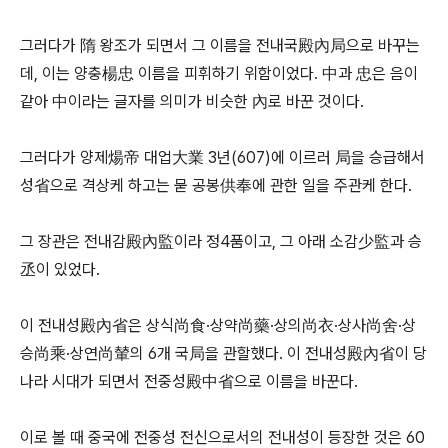
그러다가 隋 왕조가 되면서 그 이름을 전내국殿內局으로 바꾸는
데, 이는 양충楊忠 이름을 피휘하기 위함이었다. 中과 忠은 음이
같아 中이라는 글자를 의미가 비슷한 內로 바꾼 것이다.
그러다가 양제煬帝 대업大業 3년(607)에 이르러 局을 승급해서
성省으로 격상케 하고는 묻 공봉供奉에 관한 일을 주관케 한다.
그 장관은 전내감殿內監이라 정4품이고, 그 아래 소감少監과 승
丞이 있었다.
이 전내성殿內省은 상식尚食·상약尚藥·상의尚衣·상사尚舍·상
승尚乘·상연尚輦의 6개 국局을 관할했다. 이 전내성殿內省이 당
나라 시대가 되면서 전중성殿中省으로 이름을 바꾼다.
이로 볼 때 중국에 전중성 전신으로서의 전내성이 등장한 것은 60