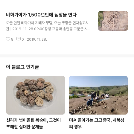
는 덮개돌을 제거하는 순간을 취재진에 공개했다. 한국고
고학 역사상 처음으로 있는 장면이기도 했다. 앞 사진은 드
비화가야가 1,500년만에 심장을 연다
잡이가 덮개돌 하나를 건져내는 장면이다. 덮개돌 하나가
글 내용
공중으로 날아올랐다. 두번째 덮개돌이 공중 부양했다. 조
도굴 안된 비화가야 지배자 무덤, 오늘 뚜껑돌 연다송고시
심조심 작업은 계속되고, 마침내 속내가 모습을 드러냈다.
간 | 2019-11-28 09:00창녕 교동과 송현동 고분군 63
천오백년만에 처음으로 공개되는 순간이다. 그 속내는 이
호분…2m 돌 7매 얹고 밀봉 점토 켜켜이 쌓은 비화가야 고
러했다. 도굴 피해를 한 번도 보지 않은 속내는 이러했다.
8
0
2019. 11. 28.
분 축조기법 드러났다송고시간 | 2019-11-28 09:001.5
토기는 기종별로 위치가 비교적 뚜렷하게 드러난다. 저것
m 돌로 매장주체부 만들어…창녕 교동과 송현동 고분군 3
들을 걷어내고 나면 바닥에서는 뭐가 나올지 ..
9호분62호분서는 등잔형 토기·주전자형 토기 발견 경주
일대에 소재하는 거대한 적석목곽분을 제외한 거의 모든
옛날 무덤은 도굴되었다고 봐도 무방하다. 가야 무덤이라
이 블로그 인기글
해서 예외는 아니어서, 도굴 피해가 극심하다. 그런 까닭에
실제 발굴조사를 해봐도, 그에서 얻는 정보가 많지는 않다.
지금의 경남 창녕 일대에 근거지를 둔 가야 제국諸國 중 하
나인 비화가야非火伽倻가 오늘 심장을 열어젖힌다. 이곳
교동과 송현동 일..
신라가 씹어돌린 복숭아, 그것이
미쳐 돌아가는 고고 중국, 하북성
초래할 심대한 문제들
의 경우