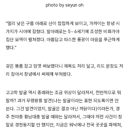
photo by seyun oh
"멀리 낮은 구름 아래로 산이 첩첩하게 보이고, 가까이는 창녕 시
가지가 시야에 잡혔다. 발아래로는 5∼6세기에 조성한 비화가야
집단 묘역이 펼쳐졌다. 아름답고 따스한 풍광이 마음을 푸근하게
했다."
갖은 똥폼 잡고 맘껏 써보랬더니 제목도 저리 달고, 리드 문장도 저
리 잡아서 창녕에서 써제껴 부쳐왔다.
고고학 발굴 역시 종래와는 조금 위상이 달라져서, 전반적으로 뭐
랄까? 과거 무령왕릉 발견(나는 발굴이라는 표현 되도록이면 안
쓴다. 그건 발견이었지, 발굴은 결코 아닌 까닭이다)이라든가, 경
주 천마총 황남대총 발굴 때와는 달라져서, 그때야 저런 사건이 참
말로 경천동지할 만 했지만, 지금은 워낙에나 전국 곳곳을 파헤쳐,