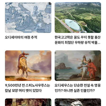
오디세이아의 여정 추적
한국고고학은 꿈도 꾸지 못할 홍산
문화의 최첨단 우하량 유적 박물관
[신화통신]
9,500만년 전 스피노사우루스는
오디세우스는 단순한 전설 속 영웅
칼날 모양 머리 볏이 있었다
인가? 아니면 실존 인물인가?