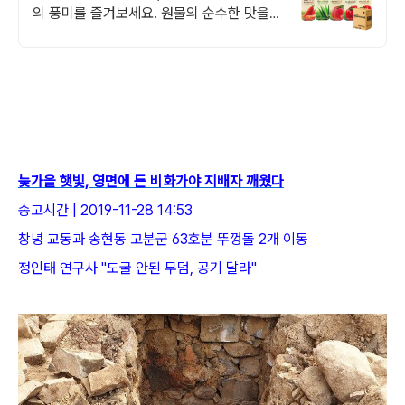
의 풍미를 즐겨보세요. 원물의 순수한 맛을
찾는다면, 쿠팡에서 엄선된 야채음료를 만나
보세요.
늦가을 햇빛, 영면에 든 비화가야 지배자 깨웠다
송고시간 | 2019-11-28 14:53
창녕 교동과 송현동 고분군 63호분 뚜껑돌 2개 이동
정인태 연구사 "도굴 안된 무덤, 공기 달라"