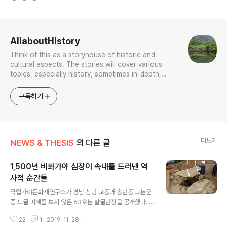
로그 정보
AllaboutHistory
Think of this as a storyhouse of historic and
cultural aspects. The stories will cover various
topics, especially history, sometimes in-depth,
sometimes with a light touch. One constant
approach will be to resist any common sense or
구독하기
generalized viewpoint
더보기
NEWS & THESIS
의 다른 글
1,500년 비화가야 심장이 속내를 드러낸 역
사적 순간들
글 내용
국립가야문화재연구소가 경남 창녕 교동과 송현동 고분군
중 도굴 피해를 보지 않은 63호분 발굴현장을 공개했다. 5
세기 중후반에 조성한 것으로 추정되는 이 고분이 이날 취
22
1
2019. 11. 28.
재 기자들 앞에서 내부 속살을 처음으로 공개했다. 연구소