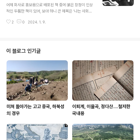
그 꿈을 펼칠 기회가 좀처럼 오지 않아 저도 조금 답답할 뿐
어제 회사로 홍보용으로 배포된 책 중에 붉은 장정이 인상
이죠." "그래? 그렇다면 다행이다. 난 너가 야망도 없이 사
적인 두툼한 책이 있어, 보아 하니 큰 제목은 ‘나는 사회주
는 줄 알았다. 절박? 이런 걸 너한테 느끼지 못해서 물어본
의다’요 부제가 ‘동아시아 사회주의의 기원, 고토큐 슈스이
거다." "왜 저라고 절박함이 없겠어요? 그건 ..
2
0
2024. 1. 9.
선집’이다. 출판사는 교양인. 약력을 참조할 때, 고려대 일
어일문과를 졸업하고 도코대 대학원 인문사회계연구과에
서 일본문학 연구로 문학박사 학위를 취득하고 지금은 인
하대 한국학연구소 HK 연구교수로 재직 중인 임경화가 번
역하고, 노르웨이 국립오슬로대학 교수 박노자가 쓴 해제
이 블로그 인기글
를 책 첫 머리에 실었다. 박노자의 ‘한국어판 해제 〈‘조숙한
전위’의 아름다운 비극, 고토쿠 슈스이가 우리에게 가르쳐
주는 것들〉’은 당장 다음과 같은 첫줄로 시작하거니와, 마침
내 교토큐 슈스이 선집도 나왔다고 반가운 마음에 책을 펼
쳐든 나를 아주 상심케 하는 구절이..
미쳐 돌아가는 고고 중국, 하북성
이퇴계, 이율곡, 정다산....철저한
의 경우
국내용