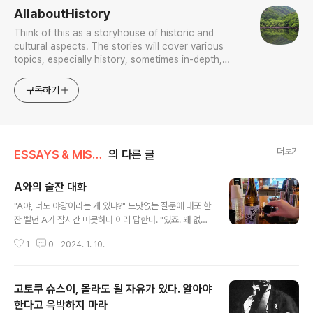
AllaboutHistory
Think of this as a storyhouse of historic and
cultural aspects. The stories will cover various
topics, especially history, sometimes in-depth,
sometimes with a light touch. One constant
approach will be to resist any common sense or
구독하기
generalized viewpoint
더보기
ESSAYS & MISCELLANIES
의 다른 글
A와의 술잔 대화
글 내용
"A야, 너도 야망이라는 게 있냐?" 느닷없는 질문에 대포 한
잔 빨던 A가 잠시간 머뭇하다 이리 답한다. "있죠. 왜 없어
요?" "그래? 한데 널 지켜본지 십년이 넘어 이십년을 향하
1
0
2024. 1. 10.
는데 왜 야망이라는 게 내 눈엔 안 보이지?" "그리 보일 수
도 있겠죠. 그렇다고 저라고 왜 야망 혹은 욕심이 없겠어
요? 있어요." "그래? 네 야망은 무엇이냐?" "제가 공부한 거
고토쿠 슈스이, 몰라도 될 자유가 있다. 알아야
박물관에서 구현해 보고 싶죠. 저라고 왜 보고 들은 게 없겠
어요? 그에서 느낀 것들을 제대로 구현해 보고 싶죠. 다만,
한다고 윽박하지 마라
글 내용