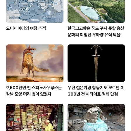
오디세이아의 여정 추적
한국고고학은 꿈도 꾸지 못할 홍산
문화의 최첨단 우하량 유적 박물관
[신화통신]
9,500만년 전 스피노사우루스는
우린 철은커녕 청동기도 모르던 3,
칼날 모양 머리 볏이 있었다
300년 전 히타이트 철제 단검