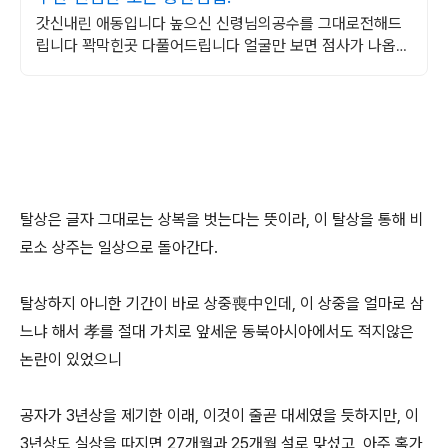
갓신내린 애동입니다 높으신 신령님의공수를 그대로전해드
립니다 꽉막힌곳 다풀어드립니다 얼굴만 보면 점사가 나옵니
다 향만 켜주세요 신의 말씀을 그대로 전해 드리겠습니다
탈상은 글자 그대로는 상복을 벗는다는 뜻이라, 이 탈상을 통해 비
로소 상주는 일상으로 돌아간다.
탈상하지 아니한 기간이 바로 상중喪中인데, 이 상중을 얼마로 삼
느냐 해서 孝를 절대 가치로 앞세운 동북아시아에서도 적지않은
논란이 있었으니
공자가 3년상을 제기한 이래, 이것이 줄곧 대세였을 듯하지만, 이
3년상도 실상을 따지면 27개월과 25개월 설로 맞섰고, 아주 혹가