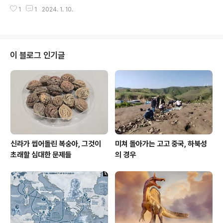
양태는 심각하기 때문이다. 이 꼬라지를 더는 방치할 수 없
편이라도 더 쓰라. #글쓰기 *** related article *** 글
1
1
2024. 1. 10.
으며, 그래서 나는 국민과 시민과 공동체를 대면해 한국고
쓰기는 1년을 중단하면 영영 끝이다 글쓰기는..
고학을 고발하는 것이다. 독자는 그네가 아니다. 내가 미쳤
다고 알아들어 쳐먹지도 못하는 저 친구들을 상대로 내 말
을 들으라 할 것 같은가? 천만에. 내 독자는 그네가 아니라
시민사회다. 시민사회를 향해 한국고고학을 고발하는 것이
이 블로그 인기글
며, 저따위 것들을 논문이라 써제끼는 놈들이 어찌 고고학
도인가를 고발하고 있는 것이다. 저런 글을 싸지르는 고고
학은 삿대질 상대일 뿐이다. 돌아봐라. 지금 세계고고학 어
디에서 저딴 것들을 논문이라 써제끼는가? 지구상 오직 두
지역밖에 없다. 대한민국이랑 일..
신라가 씹어돌린 복숭아, 그것이
미쳐 돌아가는 고고 중국, 하북성
초래할 심대한 문제들
의 경우