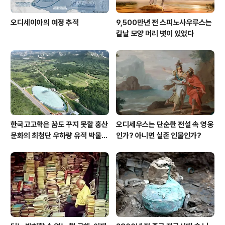
오디세이아의 여정 추적
9,500만년 전 스피노사우루스는
칼날 모양 머리 볏이 있었다
한국고고학은 꿈도 꾸지 못할 홍산
오디세우스는 단순한 전설 속 영웅
문화의 최첨단 우하량 유적 박물관
인가? 아니면 실존 인물인가?
[신화통신]