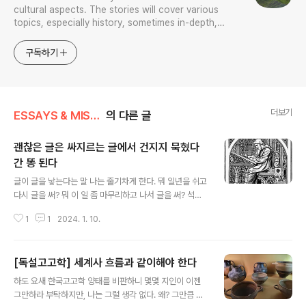
cultural aspects. The stories will cover various
topics, especially history, sometimes in-depth,
sometimes with a light touch. One constant
approach will be to resist any common sense or
구독하기
generalized viewpoint
더보기
ESSAYS & MISCELLANIES
의 다른 글
괜찮은 글은 싸지르는 글에서 건지지 묵혔다
간 똥 된다
글 내용
글이 글을 낳는다는 말 나는 줄기차게 한다. 뭐 일년을 쉬고
다시 글을 써? 뭐 이 일 좀 마무리하고 나서 글을 써? 석박
사논문 끝내고서 글을 써? 거지 같은 소리 그만해라. 글이
1
1
2024. 1. 10.
글을 쓰지 휴식이 글을 쓰지는 못한다. 글로써 승부를 보고
자 하는 놈은 끊임없이 쓰야 한다. 미친 듯이 쓰야 한다. 일
년을 쉬고서, 혹은 충전하고 나서 글을 써? 쉬어봐라. 충전
[독설고고학] 세계사 흐름과 같이해야 한다
해 봐라. 글쓰는 리차저블 배터리가 아니다. 끊임없이 쓰야
글 내용
또 나오는 것이 글이다. 그 끊임없는 글에서 괜찮은 글이 나
하도 요새 한국고고학 양태를 비판하니 몇몇 지인이 이젠
오는 것이지 묵혀서 쉬어서 쓴 글이 좋은 글? 웃기는 소리
그만하라 부탁하지만, 나는 그럴 생각 없다. 왜? 그만큼 이
할 생각 말고 닥치고 쓰라. 그 따위 징징거릴 시간에 글 한