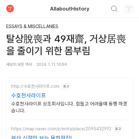
검색하기
AllaboutHistory
티스토리
ESSAYS & MISCELLANIES
탈상脫喪과 49재齋, 거상居喪
을 줄이기 위한 몸부림
세상의 모든 역사
2024. 1. 11. 10:59
http://수호천사라이프.com
광고
수호천사라이프
수호천사라이프 상조회사입니다. 힘들고 어려울때 동행 하겠
습니다.
https://map.naver.com/p/entry/place/2095432992
광고
부산 신점만 보는 용한점집!