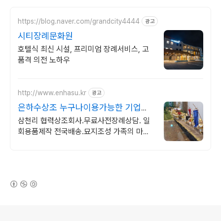
https://blog.naver.com/grandcity4444
광고
시티장례문화원
호텔식 최신 시설, 프리미엄 장례서비스, 고
품격 의전 노하우
http://www.enhasu.kr
광고
은하수상조 누구나이용가능한 기업장
례서비스전문 상조회사
삼천리 협력상조회사.무료사전장례상담. 일
회용품제작 전국배송.묘지조성 가족의 마음
의로 최선다하여 고객의 불편함이 없도록 최
선을 다하는 은하수상조
(새창열림)
로그 정보