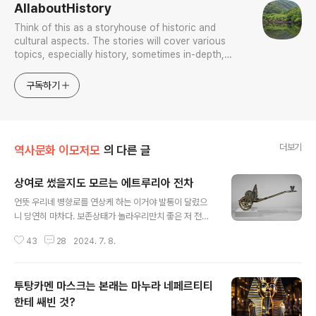
AllaboutHistory
Think of this as a storyhouse of historic and
cultural aspects. The stories will cover various
topics, especially history, sometimes in-depth,
sometimes with a light touch. One constant
approach will be to resist any common sense or
구독하기
generalized viewpoint
더보기
역사문화 이모저모
의 다른 글
상여로 썼을지도 모르는 에트루리아 전차
글 내용
언뜻 우리네 병향로를 연상케 하는 이거야 발통이 달렸으
니 당연히 마차다. 보존상태가 놀라우리만치 좋은 저 전차
는 몬텔레오네 전차Monteleone chariot 라 일컫는 기
43
28
2024. 7. 8.
원전 6세기 에트루리아 유물로 현재 미국 Met 소장품이
다. 제작 시점을 더 구체로는 기원전 6세기 제2 사반세기
라 하는데 그렇다면 대략 서기 520년 무렵이라는 뜻인가?
투탕카멘 마스크는 본래는 마누라 네페르티티
저걸 소장한 메트에서는 로마 시대 이전 이탈리아에서 출
토된 전차 중 가장 보존 상태가 좋다 자랑하는데 저 정도라
한테 쌔빈 것?
글 내용
면 자랑하고도 남음이 있다. 물론 저 상태는 여러 연구를 반