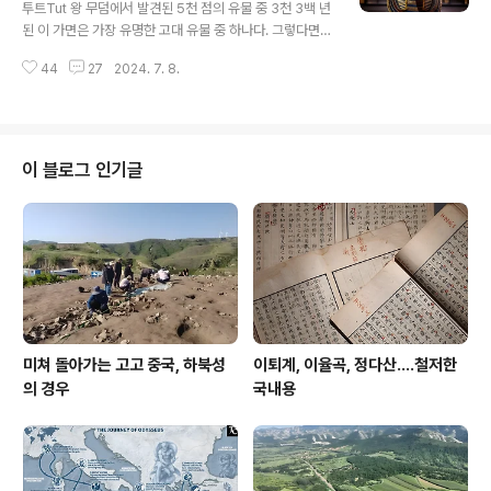
투트Tut 왕 무덤에서 발견된 5천 점의 유물 중 3천 3백 년
영해 손을 많이 댄 것이다. 제아무리 출토품이라 해도 저 정
된 이 가면은 가장 유명한 고대 유물 중 하나다. 그렇다면
도로 완벽하게 출현할 수는 없다. 보통은 와장창 주저앉은
이 가면은 실제로 투트 왕 자신의 것이었을까? 1922년 영
상태로 발견되며, 그걸 일일이 다 끼워 맞추어야 한다. 박물
44
27
2024. 7. 8.
국의 고고학자 하워드 카터 Howard Carter는 이집트 룩
관 설명에 의하면 이 ..
소르Luxor 왕들의 계곡 Valley of the Kings에서 투탕
카멘 왕의 무덤을 발견했다. 카터의 끈기는 무덤이 모두 발
견됐다는 믿음에도 불구하고 3천300년 된 유명한 장례 가
면을 비롯해 5천여 점의 유물이 가득한 투탕카멘의 무덤을
이 블로그 인기글
발굴하게 했다. 비교적 존재감 없는 파라오인 투탕카멘 왕
은 이 놀라운 발견으로 사후에 유명해졌다. 고대 이집트인
들은 사후 세계를 위한 물건들과 함께 죽은 사람들을 묻었
고, 투탕카멘 무덤은 수천 년 동안 손대지 않은 그러한 물
건..
미쳐 돌아가는 고고 중국, 하북성
이퇴계, 이율곡, 정다산....철저한
의 경우
국내용