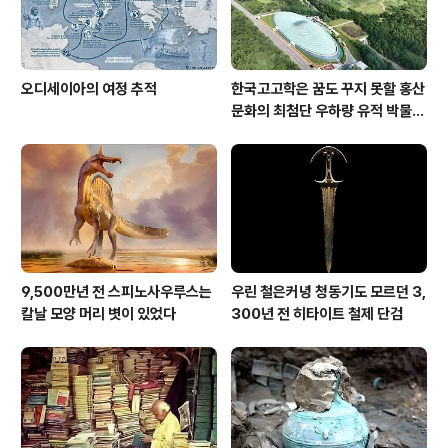
오디세이아의 여정 추적
한국고고학은 꿈도 꾸지 못할 홍산
문화의 최첨단 우하량 유적 박물관
[신화통신]
9,500만년 전 스피노사우루스는
우린 철은커녕 청동기도 모르던 3,
칼날 모양 머리 볏이 있었다
300년 전 히타이트 철제 단검