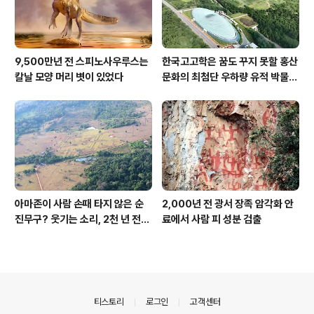
9,500만년 전 스피노사우루스는
한국고고학은 꿈도 꾸지 못할 홍산
칼날 모양 머리 볏이 있었다
문화의 최첨단 우하량 유적 박물관
[신화통신]
아마존이 사람 손때 타지 않은 순
2,000년 전 광서 장족 암각화 안
진무구? 웃기는 소리, 2천 년 전에
료에서 사람 피 성분 검출
이미 사람 바글바글
의안내
티스토리
로그인
고객센터