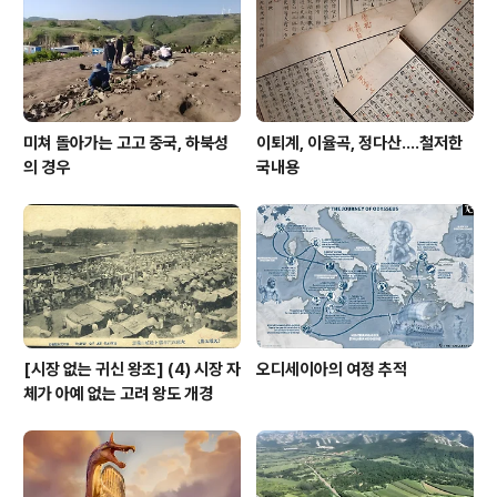
주 들어간다. 신석기시대 곡물 하면 나오는 조, 피, 기장, 수
수에서 피는 현재 완전히 탈락했고, 조, 기장, 수수는 여전
히 살아 남았다. 우리나라에 도작이..
미쳐 돌아가는 고고 중국, 하북성
이퇴계, 이율곡, 정다산....철저한
의 경우
국내용
[시장 없는 귀신 왕조] (4) 시장 자
오디세이아의 여정 추적
체가 아예 없는 고려 왕도 개경