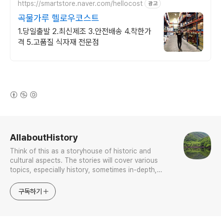
https://smartstore.naver.com/hellocost
광고
곡물가루 헬로우코스트
1.당일출발 2.최신제조 3.안전배송 4.착한가
격 5.고품질 식자재 전문점
(새창열림)
로그 정보
AllaboutHistory
Think of this as a storyhouse of historic and
cultural aspects. The stories will cover various
topics, especially history, sometimes in-depth,
sometimes with a light touch. One constant
approach will be to resist any common sense or
구독하기
generalized viewpoint