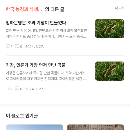
더보기
한국 농경과 식생활의 역사
의 다른 글
황하문명은 조와 기장이 만들었다
글 내용
쌀이 만든 것이 아니다. 한반도와 만주 역시 도작에 적합한
지역은 한반도 중남부 일대 뿐이다. 나머지는 모두 중국의
진령회하선 이북에 해당하는 잡곡 농경지대였고, 이 지역
1
0
2024. 1. 27.
에 도작이 성행하게 된 것은 극히 최근의 일이다. 우리는 잡
곡을 우습게 본다. 그런데 사실 황하문명은 조와 기장, 잡곡
이 만들었다. 쌀 농사는 고도의 재배기술이 필요한데 특히
기장, 인류가 가장 먼저 만난 곡물
한반도 남부 일대는 쌀농사하기에 위도가 너무 높아 더더
글 내용
욱 서투른 농경기술로는 쌀 재배가 어려운 곳이다. 쌀농사
기장은 인류사에서 특기할 만한 곡물이다. 조와 마찬가지
가 어느날 아침에 원시적 농경이나 하던 곳에 덜커덕 들어
로 강아지풀의 매우 가까운 친척이다. 강아지풀은 생긴 모
왔을까? 한반도 남부 쌀농사 이전에는 장구한 잡곡 농경의
습을 보면 먹을 수 있는 곡물처럼 생겼는데 선사시대 수렵
역사가 있었음에 틀림없지 않을까. 우리는 비파형동검문
1
0
2024. 1. 27.
민도 같은 생각을 했을 가능성이 높다. 실제로 강아지풀도
화, 정가와자鄭家窪子 문화가 한반도 남부로 밀려 들어왔
생식이 된다. 곡물로 재배는 하지 않지만. 조는 야생 강아지
다고 담담히 말한다. 그런데 그 문화권 ..
풀이 작물화한 것이고, 기장은 강아지풀의 가까운 친척쯤
에 해당한다. 기장은 수렵민이 농경민으로 전환할 때 가장
먼저 재배했을 것이 유력한 작물이다. 이유는 기장은 파종
이 블로그 인기글
에서 수확까지 매우 짧아 2-3개월이면 충분하기 때문이
다. 잡곡 치고는 맛도 괜찮아서 아직까지도 혼합곡물에 자