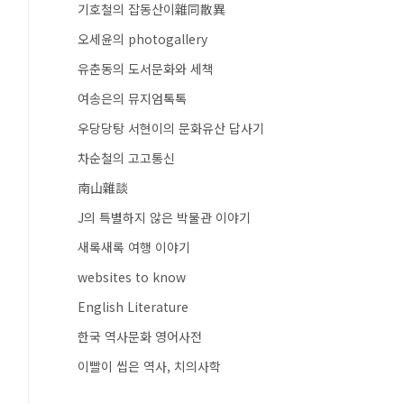
기호철의 잡동산이雜同散異
오세윤의 photogallery
유춘동의 도서문화와 세책
여송은의 뮤지엄톡톡
우당당탕 서현이의 문화유산 답사기
차순철의 고고통신
南山雜談
J의 특별하지 않은 박물관 이야기
새록새록 여행 이야기
websites to know
English Literature
한국 역사문화 영어사전
이빨이 씹은 역사, 치의사학