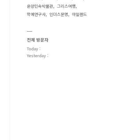
온양민속박물관
그리스여행
학예연구사
인더스문명
아일랜드
전체 방문자
Today :
Yesterday :