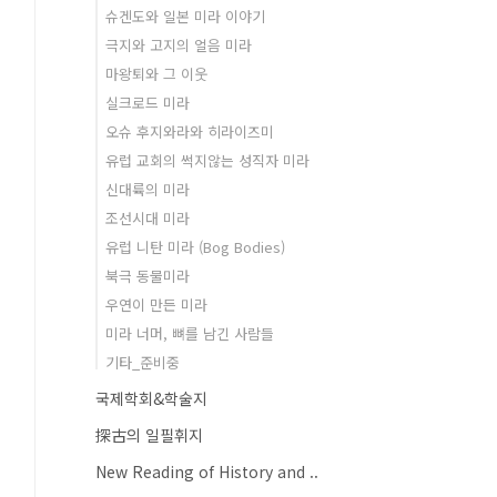
슈겐도와 일본 미라 이야기
극지와 고지의 얼음 미라
마왕퇴와 그 이웃
실크로드 미라
오슈 후지와라와 히라이즈미
유럽 교회의 썩지않는 성직자 미라
신대륙의 미라
조선시대 미라
유럽 니탄 미라 (Bog Bodies)
북극 동물미라
우연이 만든 미라
미라 너머, 뼈를 남긴 사람들
기타_준비중
국제학회&학술지
探古의 일필휘지
New Reading of History and ..