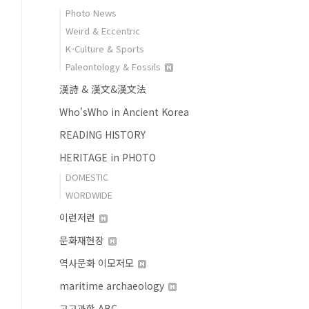
Photo News
Weird & Eccentric
K-Culture & Sports
Paleontology & Fossils
漢詩 & 漢文&漢文法
Who'sWho in Ancient Korea
READING HISTORY
HERITAGE in PHOTO
DOMESTIC
WORDWIDE
이런저런
문화재현장
역사문화 이모저모
maritime archaeology
고고과학 ABC