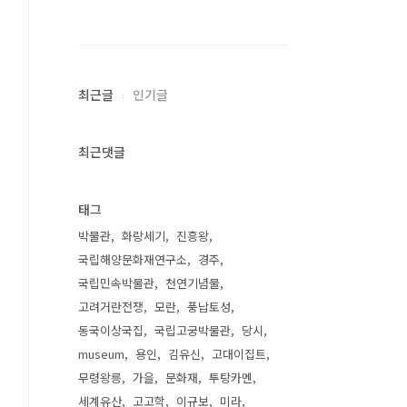
최근글
인기글
최근댓글
태그
박물관
화랑세기
진흥왕
국립해양문화재연구소
경주
국립민속박물관
천연기념물
고려거란전쟁
모란
풍납토성
동국이상국집
국립고궁박물관
당시
museum
용인
김유신
고대이집트
무령왕릉
가을
문화재
투탕카멘
세계유산
고고학
이규보
미라