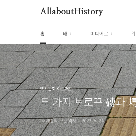
본문 바로가기
AllaboutHistory
홈
태그
미디어로그
위
역사문화 이모저모
두 가지 브로꾸 磚과 
by 세상의 모든 역사
2023. 5. 24.