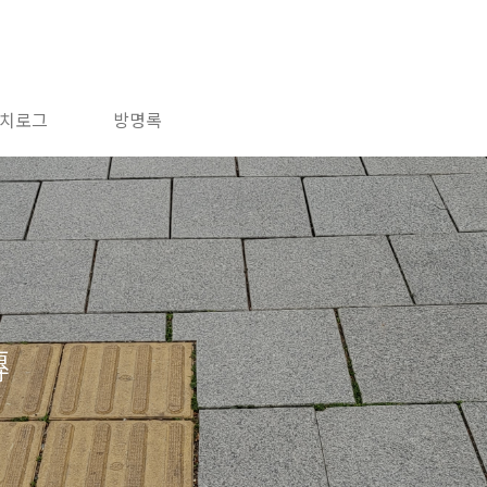
치로그
방명록
塼