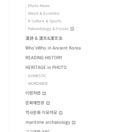
Photo News
Weird & Eccentric
K-Culture & Sports
Paleontology & Fossils
漢詩 & 漢文&漢文法
Who'sWho in Ancient Korea
READING HISTORY
HERITAGE in PHOTO
DOMESTIC
WORDWIDE
이런저런
문화재현장
역사문화 이모저모
maritime archaeology
고고과학 ABC