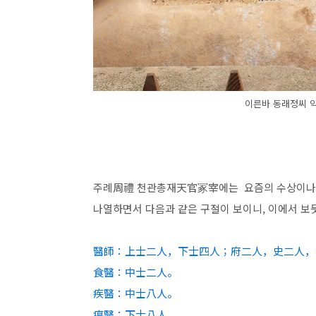
이른바 동래정씨 약
주례周禮 천관총재天官冢宰에는 요즘의 수상이나 
나열하면서 다음과 같은 구절이 보이니, 이에서 보
醫師：上士二人，下士四人；府二人，史二人，
食醫：中士二人。
疾醫：中士八人。
瘍醫：下士八人。