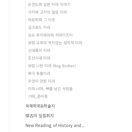
슈겐도와 일본 미라 이야기
극지와 고지의 얼음 미라
마왕퇴와 그 이웃
실크로드 미라
오슈 후지와라와 히라이즈미
유럽 교회의 썩지않는 성직자 미라
신대륙의 미라
조선시대 미라
유럽 니탄 미라 (Bog Bodies)
북극 동물미라
우연이 만든 미라
미라 너머, 뼈를 남긴 사람들
기타_준비중
국제학회&학술지
探古의 일필휘지
New Reading of History and ..