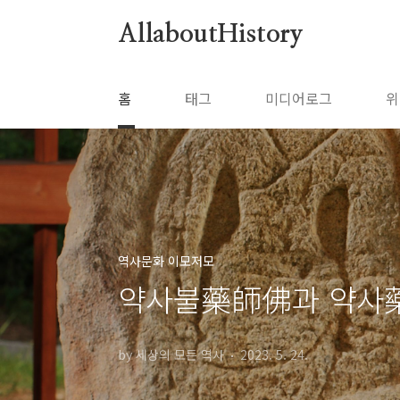
본문 바로가기
AllaboutHistory
홈
태그
미디어로그
위
역사문화 이모저모
약사불藥師佛과 약사藥
by 세상의 모든 역사
2023. 5. 24.