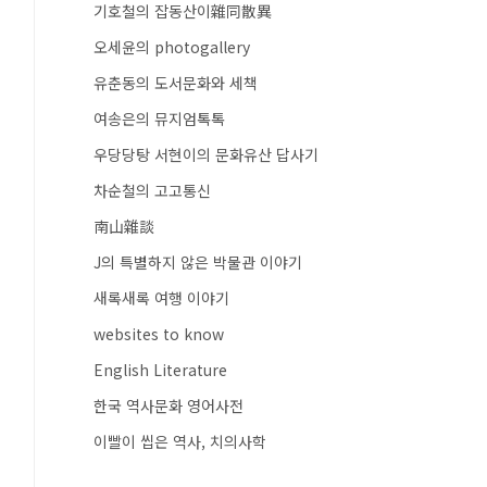
기호철의 잡동산이雜同散異
오세윤의 photogallery
유춘동의 도서문화와 세책
여송은의 뮤지엄톡톡
우당당탕 서현이의 문화유산 답사기
차순철의 고고통신
南山雜談
J의 특별하지 않은 박물관 이야기
새록새록 여행 이야기
websites to know
English Literature
한국 역사문화 영어사전
이빨이 씹은 역사, 치의사학