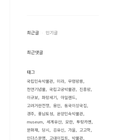
최근글
인기글
최근댓글
태그
국립민속박물관
미라
무령왕릉
천연기념물
국립고궁박물관
진흥왕
이규보
화랑세기
아일랜드
고려거란전쟁
용인
동국이상국집
경주
풍납토성
온양민속박물관
museum
세계유산
모란
투탕카멘
문화재
당시
김유신
가을
고고학
인더스문명
고대이집트
박물관