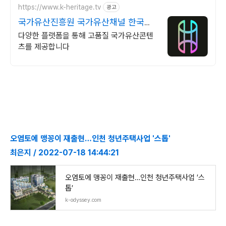
https://www.k-heritage.tv
광고
국가유산진흥원 국가유산채널 한국의
세계유산 영상
다양한 플랫폼을 통해 고품질 국가유산콘텐
츠를 제공합니다
오염토에 맹꽁이 재출현…인천 청년주택사업 '스톱'
최은지 / 2022-07-18 14:44:21
오염토에 맹꽁이 재출현…인천 청년주택사업 ′스
톱′
k-odyssey.com