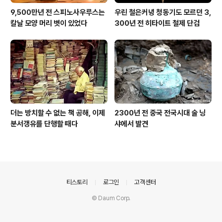
9,500만년 전 스피노사우루스는
우린 철은커녕 청동기도 모르던 3,
칼날 모양 머리 볏이 있었다
300년 전 히타이트 철제 단검
더는 방치할 수 없는 책 공해, 이제
2300년 전 중국 전국시대 술 닝
분서갱유를 단행할 때다
샤에서 발견
의안내
티스토리
로그인
고객센터
© Daum Corp.