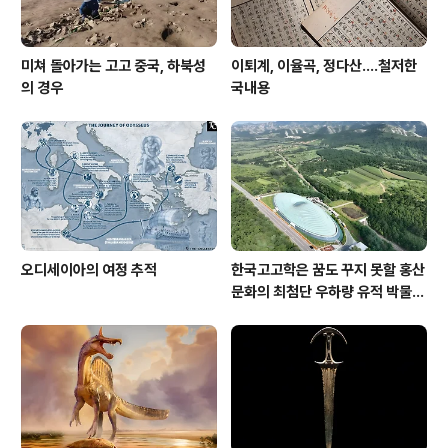
미쳐 돌아가는 고고 중국, 하북성
이퇴계, 이율곡, 정다산....철저한
의 경우
국내용
오디세이아의 여정 추적
한국고고학은 꿈도 꾸지 못할 홍산
문화의 최첨단 우하량 유적 박물관
[신화통신]