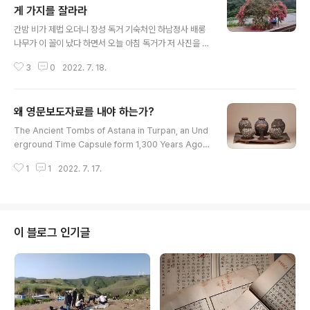
게 가지를 잘라라
글 내용
간밤 비가 제법 오더니 장성 독거 기숙처인 하남정사 배롱
나무가 이 꼴이 났다 하면서 오늘 아침 독거가 저 사진을 증
거로 제시했으니 난 아무 잘못 안했는데 지가 스스로 뿌사
3
0
2022. 7. 18.
졌다 이런 오리발 아니겠는가? 배롱은 지금 한창 만개하는
시즌이라 그제 비온 직후 남영동 사저 인근 빗물 잔뜩 머금
은 배롱 꽃이다. 만개한 배롱이 물 잔뜩 머금은 무게가 얼마
왜 영문보도자료를 내야 하는가?
나 될지 추산하면 적지 아니할 것이요 저 장성 독거 배롱 역
글 내용
시 그 무게 견디지 못하고 팍싹했다. 저 배롱이 얼마나 단단
The Ancient Tombs of Astana in Turpan, an Und
한가 하면 목도장 파는 주된 도구가 실은 배롱이라는 사실
erground Time Capsule form 1,300 Years Ago -
이 우뚝 하게 증언한다. 그만큼 강한 나무요 더구나 하남정
Central Asia Gallery Presents the Exhibition Ast
사 저 배롱은 사람으로 치면 청년기에 해당한다. 그런 배롱
1
1
2022. 7. 17.
ana Tombs, A House of Eternity - ○ Title: Astan
도 여지없이 붕괴했다. 한데 우리가 더욱 주시해야 할 대목
a Tombs – A House of Eternity ○ Date: July 16, 2
은 저 독거 구순 어른께..
022 ~ ○ Venue: Central Asia Gallery, Permanent
Exhibition Hall ○ Exhibits: 31 Items, 85 Pieces In
cluding the Painting of Fuxi and Nüwa The Natio
이 블로그 인기글
nal Museum of Korea (..