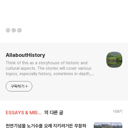
(새창열림)
로그 정보
AllaboutHistory
Think of this as a storyhouse of historic and
cultural aspects. The stories will cover various
topics, especially history, sometimes in-depth,
sometimes with a light touch. One constant
approach will be to resist any common sense or
구독하기
generalized viewpoint
더보기
ESSAYS & MISCELLANIES
의 다른 글
천연기념물 노거수를 오래 지키려거든 무참하