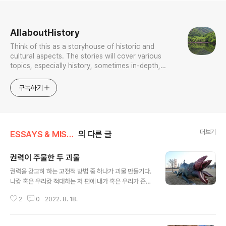
로그 정보
AllaboutHistory
Think of this as a storyhouse of historic and
cultural aspects. The stories will cover various
topics, especially history, sometimes in-depth,
sometimes with a light touch. One constant
approach will be to resist any common sense or
구독하기
generalized viewpoint
더보기
ESSAYS & MISCELLANIES
의 다른 글
권력이 주물한 두 괴물
글 내용
권력을 강고히 하는 고전적 방법 중 하나가 괴물 만들기다.
나캉 혹은 우리캉 적대하는 저 편에 내가 혹은 우리가 존재
하는 이유를 투영하는 것인데 괴물은 그리 탄생한다. 현 집
2
0
2022. 8. 18.
권세력과 그들을 추종하는 사람들도 이 수법을 쓰는데 이
친구들은 현재까지 두 가지 괴물을 주조했다. 1. 윤석열 2.
전광훈 이들은 스스로 괴물이 된 것이 아니다. 이들을 그리