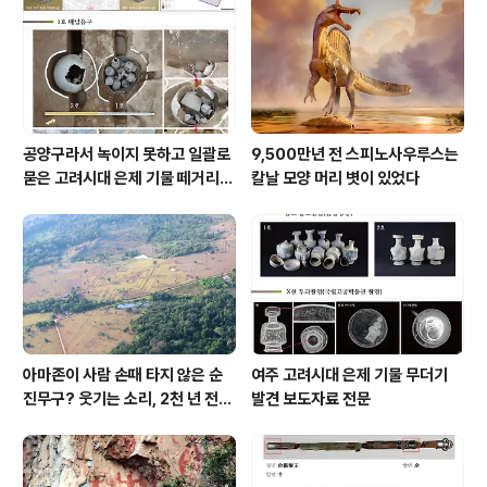
공양구라서 녹이지 못하고 일괄로
9,500만년 전 스피노사우루스는
묻은 고려시대 은제 기물 떼거리로
칼날 모양 머리 볏이 있었다
여주서 발견
아마존이 사람 손때 타지 않은 순
여주 고려시대 은제 기물 무더기
진무구? 웃기는 소리, 2천 년 전에
발견 보도자료 전문
이미 사람 바글바글