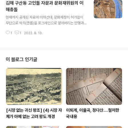
김해 구산동 고인돌 자문과 문화재위원의 이
만든 주체가 따로 있다. 윤과 전이 괴물로 등장하는 과정을
추적하면 아주 흥미롭다. 특히 전광훈. 이 사람을 등장시킨
해충돌
글 내용
주체는 다름 아닌 더불어민주당이었다. 대통령하야를 요구
현재까지 공개된 자료에 의하건대, 문화재청의 허가없이
한 기독 보수 꼴통 목사는 한둘도 아니요 더구나 새로운 현
무단으로 박석(깐돌)을 포크레인으로 엎어버리는 만행과도
상도 아닌데 어느날 저 당에서 전광훈을 지목해 사탄으로
같은 방식으로 복원정비했다 해서 논란 중인 김해 구산동
만들더라. 그때 나는 종교담당 문화부장이었는데 더불당은
1
1
2022. 8. 13.
고인돌 그 복원정비 자문에는 현직 문화재청 문화재위원
이 사람을 왜 이리 영..
둘이 이름을 올렸으며, 실제로 이들은 올해 5월과 7월에
각각 문화재위원으로서 그 자문회의에 참석한 것으로 드러
난다. 이 폭압적이며 무자비한 복원 방식이 논란이 되자, 이
둘은 자칫 그 불똥이 자신들한테 튈 것을 우려한 때문인지,
이 블로그 인기글
혹은 다른 이유 때문인지 알 수는 없지만, 나는 그런 식으로
복원정비를 자문한 적이 없다고 변명하느라 여념이 없다는
말만 요란하게 들린다. 하지만 이번 사태에서 가장 큰 문제
는 현직 문화재위원의 그런 자문은 그 자체가 이해충돌에
해당하는 사안으로서, 해서는 안 될..
[시장 없는 귀신 왕조] (4) 시장 자
이퇴계, 이율곡, 정다산....철저한
체가 아예 없는 고려 왕도 개경
국내용