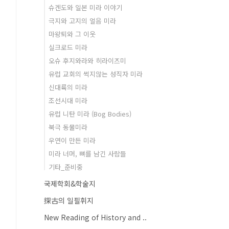
슈겐도와 일본 미라 이야기
극지와 고지의 얼음 미라
마왕퇴와 그 이웃
실크로드 미라
오슈 후지와라와 히라이즈미
유럽 교회의 썩지않는 성직자 미라
신대륙의 미라
조선시대 미라
유럽 니탄 미라 (Bog Bodies)
북극 동물미라
우연이 만든 미라
미라 너머, 뼈를 남긴 사람들
기타_준비중
국제학회&학술지
探古의 일필휘지
New Reading of History and ..