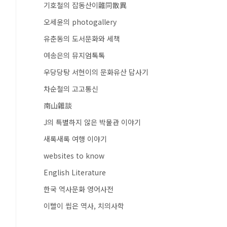
기호철의 잡동산이雜同散異
오세윤의 photogallery
유춘동의 도서문화와 세책
여송은의 뮤지엄톡톡
우당당탕 서현이의 문화유산 답사기
차순철의 고고통신
南山雜談
J의 특별하지 않은 박물관 이야기
새록새록 여행 이야기
websites to know
English Literature
한국 역사문화 영어사전
이빨이 씹은 역사, 치의사학