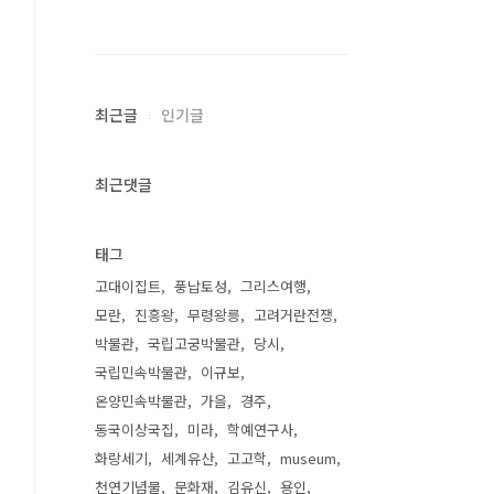
최근글
인기글
최근댓글
태그
고대이집트
풍납토성
그리스여행
모란
진흥왕
무령왕릉
고려거란전쟁
박물관
국립고궁박물관
당시
국립민속박물관
이규보
온양민속박물관
가을
경주
동국이상국집
미라
학예연구사
화랑세기
세계유산
고고학
museum
천연기념물
문화재
김유신
용인