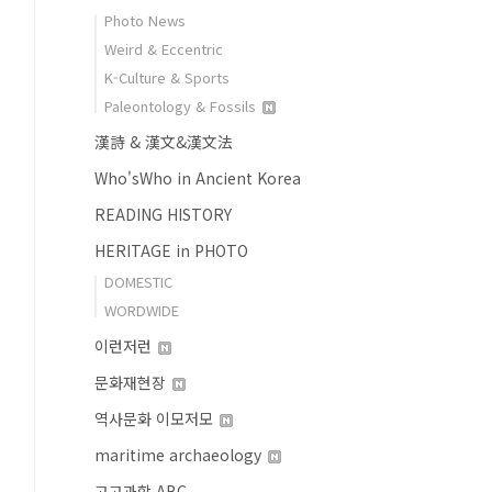
Photo News
Weird & Eccentric
K-Culture & Sports
Paleontology & Fossils
漢詩 & 漢文&漢文法
Who'sWho in Ancient Korea
READING HISTORY
HERITAGE in PHOTO
DOMESTIC
WORDWIDE
이런저런
문화재현장
역사문화 이모저모
maritime archaeology
고고과학 ABC