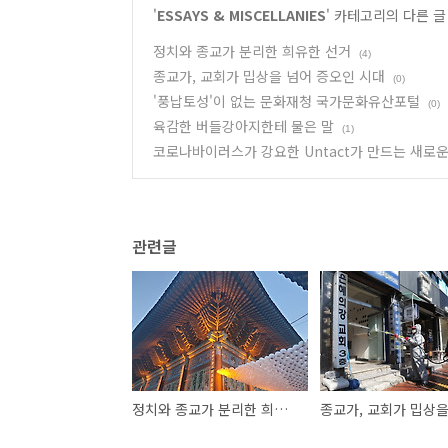
'
ESSAYS & MISCELLANIES
' 카테고리의 다른 글
정치와 종교가 분리한 희유한 선거
(4)
종교가, 교회가 밉상을 넘어 증오인 시대
(0)
'풍납토성'이 없는 문화재청 국가문화유산포털
(0)
육감한 버들강아지한테 물은 말
(1)
코로나바이러스가 강요한 Untact가 만드는 새로운 C
관련글
정치와 종교가 분리한 희유한 선거