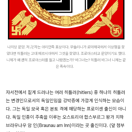
나치당 문양. 저 卍자는 아리안족 표상이다. 무솔리니가 로마제국에서 이상형을 찾
았다면 히틀러는 고대 페르시아에서 그것을 찾았다. 조로아스터교 문양이기도 했다.
니체가 왜 괜히 조로아스터를 들고 나왔겠는가? 바그너는? 히틀러 바그너 니체는 같
은 족속이다.
자서전에서 짙게 드러나는 여러 히틀러(hitlers) 중 하나의 히틀러
는 변경인으로서의 독일인임을 강박증에 가깝게 인식하는 모습이
다. 그는 독일 모국 혹은 본토 격에 해당하는 프로이센 출신이 아니
다. 독일 인종이 주축을 이루는 오스트리아 합스부르그 왕가 치하
브라우나우 암 인(Braunau am Inn)이라는 곳 출신이다. (앞 첨부