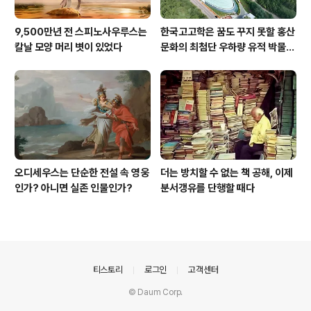
9,500만년 전 스피노사우루스는
한국고고학은 꿈도 꾸지 못할 홍산
칼날 모양 머리 볏이 있었다
문화의 최첨단 우하량 유적 박물관
[신화통신]
오디세우스는 단순한 전설 속 영웅
더는 방치할 수 없는 책 공해, 이제
인가? 아니면 실존 인물인가?
분서갱유를 단행할 때다
의안내
티스토리
로그인
고객센터
© Daum Corp.