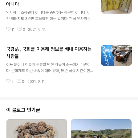
아니다
글 내용
역사학은 조작됐다 아니다를 증명하는 학문이 아니다. 이
건 개돼지도 3년만 교육하면 하는 일이다. 한국 역사학은
팩트를 史實로 호도했으며, 죽을 때까지 이 팩트를 밝히는
11
0
2021. 9. 11.
것이 역사학의 본령으로 알았다. 족보에 대한 글을 읽어보
면 요약하자면 족보는 조작이 너무나 많아 믿을 수 없다는
것이었다. 역사학은 조작됐다 아니다를 판정하는 학문이
국감族, 국회를 이용해 정보를 빼내 이용하는
아니다.조작됐었다면, 누가, 왜, 무엇 때문에 이런 일들을
했는지를 밝히는 데서 비로소 역사학이 시작한다.누가, 왜
사람들
글 내용
조작했는지를 궁구하는데서 역사학은 비로소 휴머니즘의
어느 분야나 이렇게 분류할 만한 자들이 준동하기 마련이
문턱에 들어선다. 족보 조작은 조선후기에 빈발했다고 알
다. 문화재도 이런 족속이 더러 있어, 매년 국감 시즌이면,
지만, 실은 그 극성은 식민강점기였다.단군 이래 족보 발간
준동의 나래를 펼치곤 한다. 이들은 국회와 국감장 주변을
이 가장 왕성했던 시대가 바로 식민지시대였고, 그에 따라
2
0
2021. 9. 11.
기웃거리며, 각종 정보라 해서 이 의원실, 저 의원실을 찾아
조작한 족보 역시 이 시대에 쓰나미처럼 쏟..
다니며, 정보라 해서 캐다가 끼워팔기를 하니, 그렇게 해서
존재를 각인하고는 하니, 나는 이런 者들을 일러 국감족이
라 한다. 국회는 또 이런 자들을 적절히 이용한다. 그래서
국회와 국감족은 카르텔을 형성한다. 무론 국감의 순기능
이 블로그 인기글
을 무시할 수는 없다. 그것이 행정부의 무차별한 횡포를 견
제하는 데 적지 않은 역할을 한다는 점을 나는 인정한다. 하
지만 철만난 망둥이처럼 언제나 국감을 기다리며, 그리고
툭하면 국회로 달려가 무엇을 꼰지르고, 그리하여 그 사실