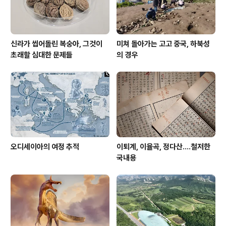
여부와는 별도로 누군가를 ..
신라가 씹어돌린 복숭아, 그것이
미쳐 돌아가는 고고 중국, 하북성
초래할 심대한 문제들
의 경우
오디세이아의 여정 추적
이퇴계, 이율곡, 정다산....철저한
국내용