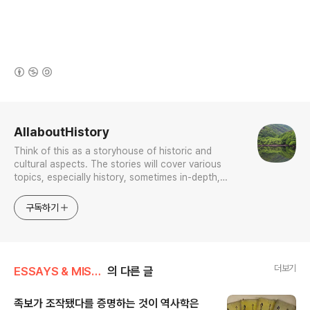
(새창열림)
로그 정보
AllaboutHistory
Think of this as a storyhouse of historic and
cultural aspects. The stories will cover various
topics, especially history, sometimes in-depth,
sometimes with a light touch. One constant
approach will be to resist any common sense or
구독하기
generalized viewpoint
더보기
ESSAYS & MISCELLANIES
의 다른 글
족보가 조작됐다를 증명하는 것이 역사학은