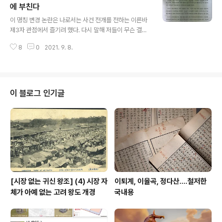
이곳은 퇴계를 만남으로써 일약 위상이 저 하늘을 향해 치
에 부친다
글 내용
달으니, 와! 퇴계가 이곳을 지목했다 해서 이후 너도나도 찾
이 명칭 변경 논란은 나로서는 사건 전개를 전하는 이른바
아서 바위에다가 sns 방명록을 남기듯 하는 일이 잇달았으
제3자 관점에서 즐기려 했다. 다시 말해 저들이 무슨 결정
니 수송대愁送臺? 이름이 왜 그래? 이리 우중충해? 좀 밝
을 하건, 또 그와 관련한 논박이 무엇이 오가건, 그 전개 과
은 이름으로 바까!!! 해서 그 대안으로 제시한 것이 바로 수
8
0
2021. 9. 8.
정만을 관망하고자 했다. 하지만 이 사태를 두고 이런저론
승대搜勝臺라!!!..
논란이랄 것도 없지만, 이런저런 발언을 아니할 수 없고, 또
그 과정에서 내 생각을 표출할 수밖에 없는 곡절이 있어 이
참에 내 생각을 정리하고자 한다. 이 논란은 논점이 간단해
서 현재 대한민국 명승으로 지정된 저 간판을 어찌 달아야
이 블로그 인기글
하는가 하는 데 지나지 않지만, 문화유산을 바라보는 관점
이라는 측면에서 실은 많은 고민을 유발한다고 나는 본다.
이 문제는 자칫 한국만이 아니라 전 세계에 광풍처럼 몰아
치는 이른바 과거사 청산, 개중에서도 부끄러운 역사의 청
산이라는 그런 측면과도 ..
[시장 없는 귀신 왕조] (4) 시장 자
이퇴계, 이율곡, 정다산....철저한
체가 아예 없는 고려 왕도 개경
국내용