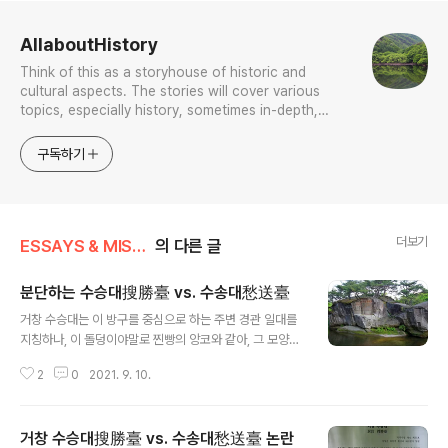
로그 정보
AllaboutHistory
Think of this as a storyhouse of historic and
cultural aspects. The stories will cover various
topics, especially history, sometimes in-depth,
sometimes with a light touch. One constant
approach will be to resist any common sense or
구독하기
generalized viewpoint
더보기
ESSAYS & MISCELLANIES
의 다른 글
분단하는 수승대搜勝臺 vs. 수송대愁送臺
글 내용
거창 수승대는 이 방구를 중심으로 하는 주변 경관 일대를
지칭하나, 이 돌덩이야말로 찐빵의 앙코와 같아, 그 모양은
흡사 공중에서 내려다 보면 자라 아니면 거북 모양새라, 그
2
0
2021. 9. 10.
런 까닭에 이를 지칭하는 말 중에 거북 구龜자를 활용한 것
이 있다. 이 일대를 지칭하는 말이 여러 가지가 있지만, 지
들 맘대로라, 그럼에도 하나 변할 수 없는 것은 그 위상은
거창 수승대搜勝臺 vs. 수송대愁送臺 논란
퇴계 이전과 이후로 현격히 달라진다는 것이니, 다시 말해