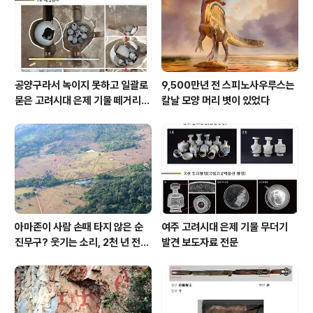
공양구라서 녹이지 못하고 일괄로
9,500만년 전 스피노사우루스는
묻은 고려시대 은제 기물 떼거리로
칼날 모양 머리 볏이 있었다
여주서 발견
아마존이 사람 손때 타지 않은 순
여주 고려시대 은제 기물 무더기
진무구? 웃기는 소리, 2천 년 전에
발견 보도자료 전문
이미 사람 바글바글