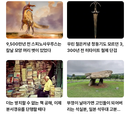
9,500만년 전 스피노사우루스는
우린 철은커녕 청동기도 모르던 3,
칼날 모양 머리 볏이 있었다
300년 전 히타이트 철제 단검
더는 방치할 수 없는 책 공해, 이제
뚜껑이 날아가면 고인돌이 되어버
분서갱유를 단행할 때다
리는 석실분, 일본 석무대 고분의
경우