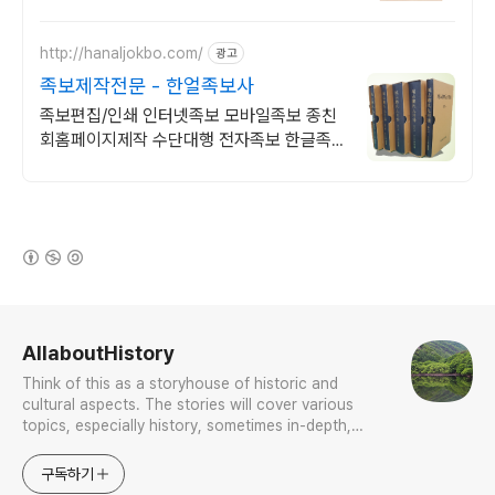
http://hanaljokbo.com/
광고
족보제작전문 - 한얼족보사
족보편집/인쇄 인터넷족보 모바일족보 종친
회홈페이지제작 수단대행 전자족보 한글족
보 "어려운 족보제작 - '족보제작 일괄대행
서비스'를 이용해보세요."
(새창열림)
로그 정보
AllaboutHistory
Think of this as a storyhouse of historic and
cultural aspects. The stories will cover various
topics, especially history, sometimes in-depth,
sometimes with a light touch. One constant
approach will be to resist any common sense or
구독하기
generalized viewpoint