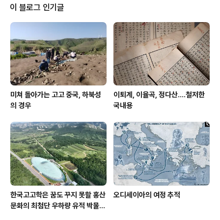
이곳은 퇴계를 만남으로써 일약 위상이 저 하늘을 향해 치
이 블로그 인기글
달으니, 와! 퇴계가 이곳을 지목했다 해서 이후 너도나도 찾
아서 바위에다가 sns 방명록을 남기듯 하는 일이 잇달았으
니 수송대愁送臺? 이름이 왜 그래? 이리 우중충해? 좀 밝
은 이름으로 바까!!! 해서 그 대안으로 제시한 것이 바로 수
승대搜勝臺라!!!..
미쳐 돌아가는 고고 중국, 하북성
이퇴계, 이율곡, 정다산....철저한
의 경우
국내용
한국고고학은 꿈도 꾸지 못할 홍산
오디세이아의 여정 추적
문화의 최첨단 우하량 유적 박물관
[신화통신]