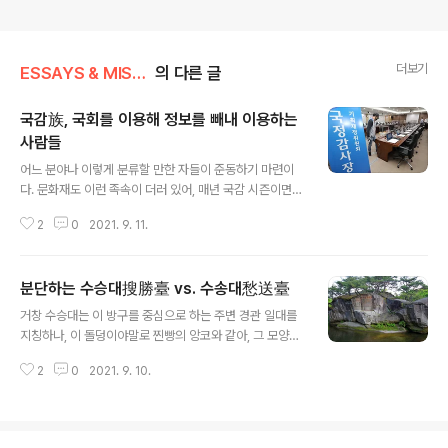
더보기
ESSAYS & MISCELLANIES
의 다른 글
국감族, 국회를 이용해 정보를 빼내 이용하는
사람들
글 내용
어느 분야나 이렇게 분류할 만한 자들이 준동하기 마련이
다. 문화재도 이런 족속이 더러 있어, 매년 국감 시즌이면,
준동의 나래를 펼치곤 한다. 이들은 국회와 국감장 주변을
2
0
2021. 9. 11.
기웃거리며, 각종 정보라 해서 이 의원실, 저 의원실을 찾아
다니며, 정보라 해서 캐다가 끼워팔기를 하니, 그렇게 해서
존재를 각인하고는 하니, 나는 이런 者들을 일러 국감족이
분단하는 수승대搜勝臺 vs. 수송대愁送臺
라 한다. 국회는 또 이런 자들을 적절히 이용한다. 그래서
글 내용
국회와 국감족은 카르텔을 형성한다. 무론 국감의 순기능
거창 수승대는 이 방구를 중심으로 하는 주변 경관 일대를
을 무시할 수는 없다. 그것이 행정부의 무차별한 횡포를 견
지칭하나, 이 돌덩이야말로 찐빵의 앙코와 같아, 그 모양은
제하는 데 적지 않은 역할을 한다는 점을 나는 인정한다. 하
흡사 공중에서 내려다 보면 자라 아니면 거북 모양새라, 그
지만 철만난 망둥이처럼 언제나 국감을 기다리며, 그리고
2
0
2021. 9. 10.
런 까닭에 이를 지칭하는 말 중에 거북 구龜자를 활용한 것
툭하면 국회로 달려가 무엇을 꼰지르고, 그리하여 그 사실
이 있다. 이 일대를 지칭하는 말이 여러 가지가 있지만, 지
여부와는 별도로 누군가를 ..
들 맘대로라, 그럼에도 하나 변할 수 없는 것은 그 위상은
퇴계 이전과 이후로 현격히 달라진다는 것이니, 다시 말해