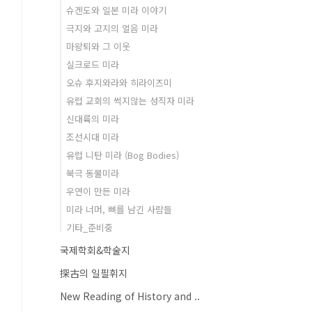
슈겐도와 일본 미라 이야기
극지와 고지의 얼음 미라
마왕퇴와 그 이웃
실크로드 미라
오슈 후지와라와 히라이즈미
유럽 교회의 썩지않는 성직자 미라
신대륙의 미라
조선시대 미라
유럽 니탄 미라 (Bog Bodies)
북극 동물미라
우연이 만든 미라
미라 너머, 뼈를 남긴 사람들
기타_준비중
국제학회&학술지
探古의 일필휘지
New Reading of History and ..