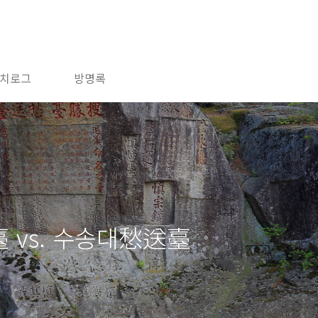
치로그
방명록
 vs. 수송대愁送臺