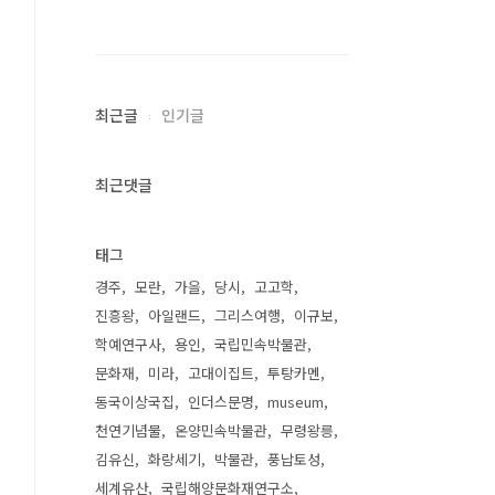
최근글
인기글
최근댓글
태그
경주
모란
가을
당시
고고학
진흥왕
아일랜드
그리스여행
이규보
학예연구사
용인
국립민속박물관
문화재
미라
고대이집트
투탕카멘
동국이상국집
인더스문명
museum
천연기념물
온양민속박물관
무령왕릉
김유신
화랑세기
박물관
풍납토성
세계유산
국립해양문화재연구소