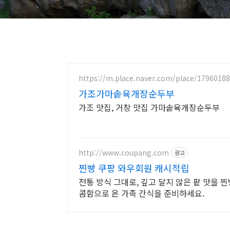
https://m.place.naver.com/place/1796018
가조가마솥육개장순두부
가조 맛집, 거창 맛집 가마솥육개장순두부
http://www.coupang.com
광고
찐빵 쿠팡 와우회원 캐시적립
전통 방식 그대로, 깊고 달지 않은 팥 맛을 찐
콤함으로 온 가족 간식을 준비하세요.