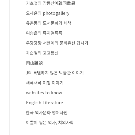
기호철의 잡동산이雜同散異
오세윤의 photogallery
유춘동의 도서문화와 세책
여송은의 뮤지엄톡톡
우당당탕 서현이의 문화유산 답사기
차순철의 고고통신
南山雜談
J의 특별하지 않은 박물관 이야기
새록새록 여행 이야기
websites to know
English Literature
한국 역사문화 영어사전
이빨이 씹은 역사, 치의사학