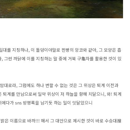
일대를 지칭하나, 이 돌덩이야말로 찐빵의 앙코와 같아, 그 모양은 흡
, 그런 까닭에 이를 지칭하는 말 중에 거북 구龜자를 활용한 것이 있
 맘대로라, 그럼에도 하나 변할 수 없는 것은 그 위상은 퇴계 이전과
 퇴계를 만남으로써 일약 위상이 저 하늘을 향해 치달으니, 와! 퇴계
위에다가 sns 방명록을 남기듯 하는 일이 잇달았으니
 밝은 이름으로 바까!!! 해서 그 대안으로 제시한 것이 바로 수승대搜