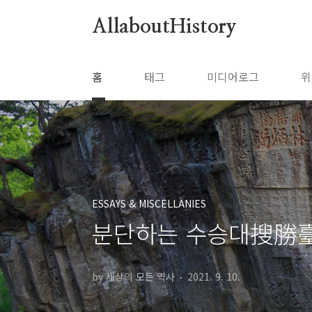
본문 바로가기
AllaboutHistory
홈
태그
미디어로그
위
ESSAYS & MISCELLANIES
분단하는 수승대搜勝臺
by 세상의 모든 역사
2021. 9. 10.