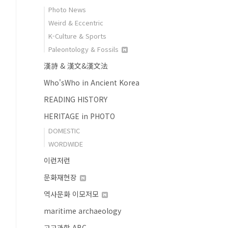
Photo News
Weird & Eccentric
K-Culture & Sports
Paleontology & Fossils
漢詩 & 漢文&漢文法
Who'sWho in Ancient Korea
READING HISTORY
HERITAGE in PHOTO
DOMESTIC
WORDWIDE
이런저런
문화재현장
역사문화 이모저모
maritime archaeology
고고과학 ABC