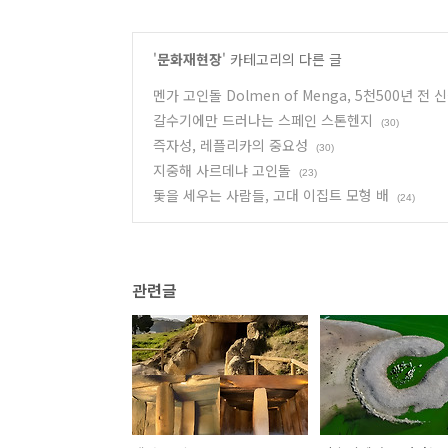
'
문화재현장
' 카테고리의 다른 글
멘가 고인돌 Dolmen of Menga, 5천500년 
갈수기에만 드러나는 스페인 스톤헨지
(30)
즉자성, 레플리카의 중요성
(30)
지중해 사르데냐 고인돌
(23)
돛을 세우는 사람들, 고대 이집트 모형 배
(24)
관련글