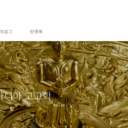
치로그
방명록
마니아 고고학