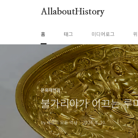
본문 바로가기
AllaboutHistory
홈
태그
미디어로그
위
문화재현장
불가리아가 이끄는 루
by 세상의 모든 역사
2024. 8. 10.