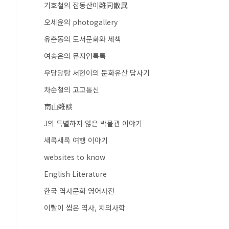
기호철의 잡동산이雜同散異
오세윤의 photogallery
유춘동의 도서문화와 세책
여송은의 뮤지엄톡톡
우당당탕 서현이의 문화유산 답사기
차순철의 고고통신
南山雜談
J의 특별하지 않은 박물관 이야기
새록새록 여행 이야기
websites to know
English Literature
한국 역사문화 영어사전
이빨이 씹은 역사, 치의사학