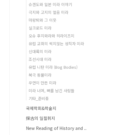
슈겐도와 일본 미라 이야기
극지와 고지의 얼음 미라
마왕퇴와 그 이웃
실크로드 미라
오슈 후지와라와 히라이즈미
유럽 교회의 썩지않는 성직자 미라
신대륙의 미라
조선시대 미라
유럽 니탄 미라 (Bog Bodies)
북극 동물미라
우연이 만든 미라
미라 너머, 뼈를 남긴 사람들
기타_준비중
국제학회&학술지
探古의 일필휘지
New Reading of History and ..