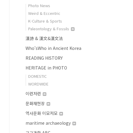
Photo News
Weird & Eccentric
K-Culture & Sports
Paleontology & Fossils
漢詩 & 漢文&漢文法
Who'sWho in Ancient Korea
READING HISTORY
HERITAGE in PHOTO
DOMESTIC
WORDWIDE
이런저런
문화재현장
역사문화 이모저모
maritime archaeology
고고과학 ABC