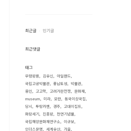
최근글
인기글
최근댓글
태그
무령왕릉
김유신
아일랜드
국립고궁박물관
풍납토성
박물관
용인
고고학
고려거란전쟁
문화재
museum
미라
모란
동국이상국집
당시
투탕카멘
경주
고대이집트
화랑세기
진흥왕
천연기념물
국립해양문화재연구소
이규보
인더스문명
세계유산
가을