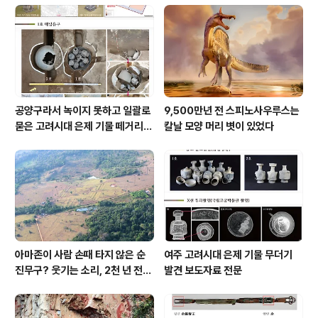
공양구라서 녹이지 못하고 일괄로
9,500만년 전 스피노사우루스는
묻은 고려시대 은제 기물 떼거리로
칼날 모양 머리 볏이 있었다
여주서 발견
아마존이 사람 손때 타지 않은 순
여주 고려시대 은제 기물 무더기
진무구? 웃기는 소리, 2천 년 전에
발견 보도자료 전문
이미 사람 바글바글