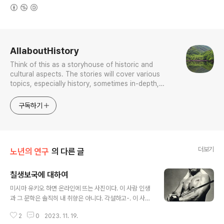
(새창열림)
로그 정보
AllaboutHistory
Think of this as a storyhouse of historic and
cultural aspects. The stories will cover various
topics, especially history, sometimes in-depth,
sometimes with a light touch. One constant
approach will be to resist any common sense or
구독하기
generalized viewpoint
더보기
노년의 연구
의 다른 글
칠생보국에 대하여
글 내용
미시마 유키오 하면 온라인에 뜨는 사진이다. 이 사람 인생
과 그 문학은 솔직히 내 취향은 아니다. 각설하고-. 이 사람
의 머리에 두른 띠에 보면 써 있는 글이 "칠생보국七生報
2
0
2023. 11. 19.
國"이라는 것인데, 이를 "일곱번 다시 태어나도 나라에 보