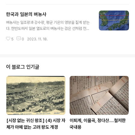
답한다"라고 번역하는 경우를 보는데, 정확한 번역은 나라
에 보답하는게 아니라 덴노, 일본천황에게 보답한다가 맞
한국과 일본의 벼농사
다. 이 말은 일본 남북조시대에 남조의 무장으로 덴노편에
글 내용
섰던 구스노키 마사시게楠木正成(?~1336)가 죽기전 한
벼농사는 일조량과 강수량, 평균 기온의 영향을 짙게 받는
말에서 유래한다. "일곱번 태어나도 덴노 편에서 서겠다"
다. 한반도에서 일본 열도로의 벼농사는 검은 선처럼 전파
결국 그 소리인데, 이 이야기가 메이지 이후 구스노키 마사
되었을 것이다. 먼저 한반도에서 한번 남하하여 바다를 건
시게가 무사도의 정화로 추앙받으면서 이 말이 각광을 받
5
0
2023. 11. 18.
너 일본큐슈로 들어간 후 동위도상으로 동진하다가 마지막
아, 이차대전 중에도 일본군이 애용하는 문구가 되었고, 위
에 북진하게 된다. 이 북진 단계가 되면 벼농사가 점점 일조
사진에서 보듯이 미시마 유키오도..
량이 짧은 지역을 거슬러 올라가야 하므로 북진 속도가 점
점 느려진다. 일본 열도에서 벼농사 문명을 상징하는 야마
토 왕권이 동일본일대를 조기에 석권하지 못한 이유다. 위
이 블로그 인기글
도가 점점 올라가므로 벼농사가 북상을 쉽게 못한 것이다.
빨간선이 대략 서기 8-10세기 연간 한국과 일본의 북쪽 국
경선이다. 양쪽 모두 비슷한 위도에서 국경이 형성됐음을
알 수 있다. 왜? 벼농사 기술의 한계상 이 위로 북상이 쉽지
않았기 때문이다. 노란색은 대략 ..
[시장 없는 귀신 왕조] (4) 시장 자
이퇴계, 이율곡, 정다산....철저한
체가 아예 없는 고려 왕도 개경
국내용