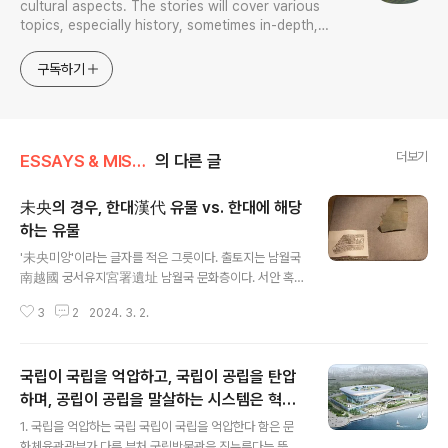
cultural aspects. The stories will cover various
topics, especially history, sometimes in-depth,
sometimes with a light touch. One constant
approach will be to resist any common sense or
구독하기
generalized viewpoint
더보기
ESSAYS & MISCELLANIES
의 다른 글
未央의 경우, 한대漢代 유물 vs. 한대에 해당
하는 유물
글 내용
'未央미앙'이라는 글자를 적은 그릇이다. 출토지는 남월국
南越國 궁서유지宮署遺址 남월국 문화층이다. 서안 혹
은 낙양에서 출토된 것과 같은 유물이 발견된다 해서 그것
3
2
2024. 3. 2.
을 한대漢代 유적 혹은 유물이라 설명하는 도식은 재앙이
다. 그래서 저 미앙이라는 글자가 적힌 유물이 출토한다 해
서, 그 만든 시기가 한대漢代에 해당한다 해서, 그 양식이
국립이 국립을 억압하고, 국립이 공립을 탄압
나 제조기법이 낙양이나 장안에서 만든 한대의 그것과 똑
같다 해서, 그래서 저런 유물을 출토하는 데가 漢나라 영역
하며, 공립이 공립을 말살하는 시스템은 혁파
글 내용
인가? 아니면 장안성 미앙궁未央宮 분관이란 말인가? 내
해야(1)
1. 국립을 억압하는 국립 국립이 국립을 억압한다 함은 문
가 늘 말하듯이 한대漢代 유적 유물과 한대에 해당하는 시
화체육관광부가 다른 부처 국립박물관을 짓누른다는 뜻이