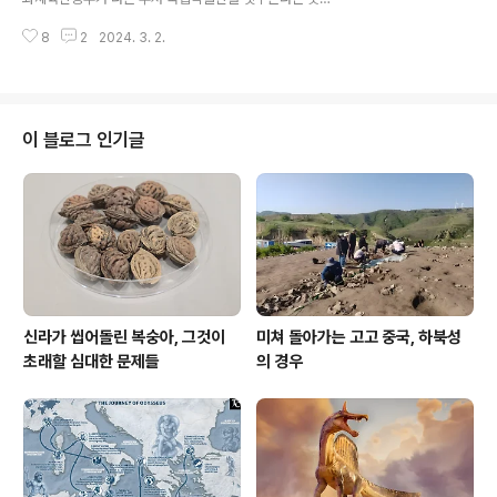
기에 만든 유적 유물은 반딧불과 번갯불 차이만큼 크다. 이
다. 다음으로 국립이 공립을 탄압한다 함은 국가박물관이
는 고고학 기본 중의 기본인데 둘을 혼동하는 망말이 다름
8
2
2024. 3. 2.
지자체가 운영 주체인 공립박물관을 탄압한다는 뜻이며,
아닌 한국고고학에 횡행한다. 장안이나 낙양에서 보..
공립이 공립을 말살한다 함은 같은 지자체에서 공립이 다
른 공립박물관을 억제 견제한다는 뜻이다. 무슨 말인가? 첫
째 국립이 국립을 억압한다 함은 절대 근거가 박물관 및 미
술관 진흥법(약칭 박물관미술관법 혹은 박미법)에서 비롯
이 블로그 인기글
하는데, 이 법이 실은 박물관미술관 진흥이 아니라 그 억압
법임은 당장 그 제5조의3(박물관 및 미술관 진흥 시행계획
등)을 보면 문화체육관광부장관, 관계 중앙행정기관의 장
및 지방자치단체 장이 박물관 및 미술관 진흥 시행계획을
수립시행할 때는 시행계획에 따른 추진실적을 문..
신라가 씹어돌린 복숭아, 그것이
미쳐 돌아가는 고고 중국, 하북성
초래할 심대한 문제들
의 경우