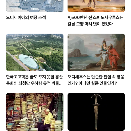
오디세이아의 여정 추적
9,500만년 전 스피노사우루스는
칼날 모양 머리 볏이 있었다
한국고고학은 꿈도 꾸지 못할 홍산
오디세우스는 단순한 전설 속 영웅
문화의 최첨단 우하량 유적 박물관
인가? 아니면 실존 인물인가?
[신화통신]