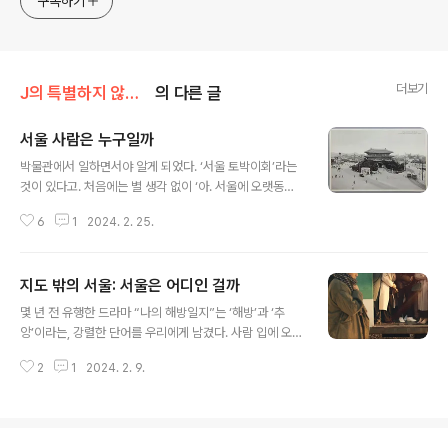
구독하기
generalized viewpoint
더보기
J의 특별하지 않은 박물관 이야기
의 다른 글
서울 사람은 누구일까
글 내용
박물관에서 일하면서야 알게 되었다. ‘서울 토박이회’라는
것이 있다고. 처음에는 별 생각 없이 ‘아. 서울에 오랫동안
살았던 사람들의 모임인가보다' 했는데, 생각보다 까다로
6
1
2024. 2. 25.
운 기준이 있었다. ‘서울 사대문 안, 그리고 사대문 밖 10리
이내’에서 3대 이상 거주했던 사람만이 그 기준에 부합되
는 사람이었던 것이다. 이 사실을 알게 되었을 무렵, ‘서울
지도 밖의 서울: 서울은 어디인 걸까
사람, 김주호’라는 작은 전시를 박물관 로비에서 하게 되었
글 내용
다. 평범한 서울사람인 김주호씨에 대한 일상사로 서울의
몇 년 전 유행한 드라마 “나의 해방일지”는 ‘해방’과 ‘추
이야기를 본다는 취지의 전시였다. 전시는 김주호씨의 개
앙’이라는, 강렬한 단어를 우리에게 남겼다. 사람 입에 오르
인적인 이야기를 담고 있었지만, 한편으로는 서울의 이야
내린 추앙이라는 단어를 들으며, 나는 이 단어가 일상생활
기와 사람들의 생활사를 담고 있었다. 나도 상당히 흥미롭
2
1
2024. 2. 9.
에서 쓰인 적이 있었던가 하고 몇 번이나 생각해보기도 했
게 보았고, 전시를 보러 오신 분들의 반응도 좋았다. 그런데
다. 그만큼 많은 사람이 일종의 밈처럼 드라마 속 구씨의 말
역시나 고질병이 또 도졌다..
을 인용하곤 했다. 경기도민의 마음을 대변한 그것, 계란 노
른자와 흰자 드라마가 나온 지 벌써 몇 년이 지나서 두 단어