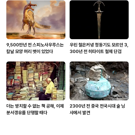
9,500만년 전 스피노사우루스는
우린 철은커녕 청동기도 모르던 3,
칼날 모양 머리 볏이 있었다
300년 전 히타이트 철제 단검
더는 방치할 수 없는 책 공해, 이제
2300년 전 중국 전국시대 술 닝
분서갱유를 단행할 때다
샤에서 발견