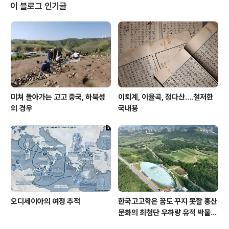
가 기억 속에 희미해져가지만, 그럼에도 이 드라마는 여전
이 블로그 인기글
히 최근 뉴스에서 언급되고 있고 앞으로도 그럴 것 같다. 그
이유는 ‘서울의 바깥, 경기도에 사는 사람’의 마음을 잘 그
려냈기 때문일 것이다. 경기도도 서울로 편입될 수 있다는,
이른바 메가시티 서울의 그림을 연일 정치권에서 쏟아내면
서 이 드라마를 예..
미쳐 돌아가는 고고 중국, 하북성
이퇴계, 이율곡, 정다산....철저한
의 경우
국내용
오디세이아의 여정 추적
한국고고학은 꿈도 꾸지 못할 홍산
문화의 최첨단 우하량 유적 박물관
[신화통신]