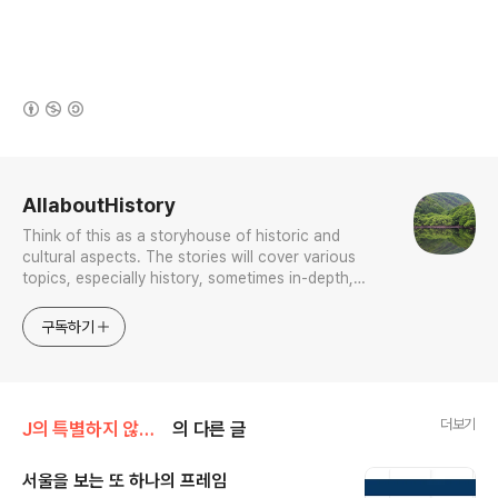
(새창열림)
로그 정보
AllaboutHistory
Think of this as a storyhouse of historic and
cultural aspects. The stories will cover various
topics, especially history, sometimes in-depth,
sometimes with a light touch. One constant
approach will be to resist any common sense or
구독하기
generalized viewpoint
더보기
J의 특별하지 않은 박물관 이야기
의 다른 글
서울을 보는 또 하나의 프레임
글 내용