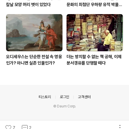
칼날 모양 머리 볏이 있었다
문화의 최첨단 우하량 유적 박물관
[신화통신]
오디세우스는 단순한 전설 속 영웅
더는 방치할 수 없는 책 공해, 이제
인가? 아니면 실존 인물인가?
분서갱유를 단행할 때다
의안내
티스토리
로그인
고객센터
© Daum Corp.
7
2