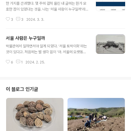
한 가지를 간과했다. 몇 주에 걸쳐 올린 내 글에는 뭔가 모
호한 점이 있었다는 것을. 나는 ‘서울 사람이 누구일까’라고
화두를 던지며, 서울 사람이 누구인지를 생각해 봐야 서울
3
3
2024. 3. 3.
의 특수성을 잘 볼 수 있지 않을까 라고 썼다. 그러나 글을
올리고 난 이후, K 단장님께 받은 카톡과 글에 달린 댓글들
을 보면서 깨달았다. 내가 명확하게 나누지 못한 부분이 있
서울 사람은 누구일까
다고 말이다. 그것은 ‘사람들이 서울 사람으로 생각하는 기
글 내용
준’과 ‘실제 서울에 살고 있으나 심리적으로 소속감을 느끼
박물관에서 일하면서야 알게 되었다. ‘서울 토박이회’라는
는지 여부’를 구분하지 못한 것이다. 그리고 서울 사람을 생
것이 있다고. 처음에는 별 생각 없이 ‘아. 서울에 오랫동안
각해 봐야 한다고 했지만, 이 둘을 어떻게 보아야할지도 고
살았던 사람들의 모임인가보다' 했는데, 생각보다 까다로
민하지 않았다. 서울을 바라보는 방법 전에도 쓴 내용이지
6
1
2024. 2. 25.
운 기준이 있었다. ‘서울 사대문 안, 그리고 사대문 밖 10리
만, 서울을 보려면 서울을 구성하는 요소 중, 사람을 봐야
이내’에서 3대 이상 거주했던 사람만이 그 기준에 부합되
한다는 생각에는..
는 사람이었던 것이다. 이 사실을 알게 되었을 무렵, ‘서울
사람, 김주호’라는 작은 전시를 박물관 로비에서 하게 되었
다. 평범한 서울사람인 김주호씨에 대한 일상사로 서울의
이 블로그 인기글
이야기를 본다는 취지의 전시였다. 전시는 김주호씨의 개
인적인 이야기를 담고 있었지만, 한편으로는 서울의 이야
기와 사람들의 생활사를 담고 있었다. 나도 상당히 흥미롭
게 보았고, 전시를 보러 오신 분들의 반응도 좋았다. 그런데
역시나 고질병이 또 도졌다..