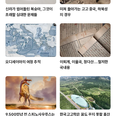
신라가 씹어돌린 복숭아, 그것이
미쳐 돌아가는 고고 중국, 하북성
초래할 심대한 문제들
의 경우
오디세이아의 여정 추적
이퇴계, 이율곡, 정다산....철저한
국내용
9,500만년 전 스피노사우루스는
한국고고학은 꿈도 꾸지 못할 홍산