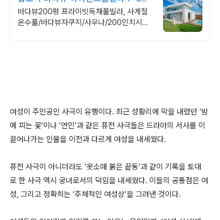
한정 수영장 포함
바다뷰200평 프라이빗독채풀빌라, 사계절
온수풀/바다뷰자쿠지/사우나/200인치시네
마 바다뷰 자쿠지 상시 무료, 7-8월 한정 수
영장포함, 핀란드식 사우나,200평정원
여성이 주인공인 사극이 유행이다. 최근 성황리에 막을 내렸던 ‘밤
에 피는 꽃’이나 ‘연인’과 같은 퓨전 사극들은 드라마의 서사를 이
끌어나가는 인물을 이전과 다르게 여성을 내세웠다.
퓨전 사극이 아니더라도 ‘옷소매 붉은 끝동’과 같이 기록을 토대
로 한 사극 역시 궁녀로서의 덕임을 내세웠다. 이들의 공통점은 여
성, 그리고 정확히는 ‘주체적인 여성상’을 그려낸 것이다.