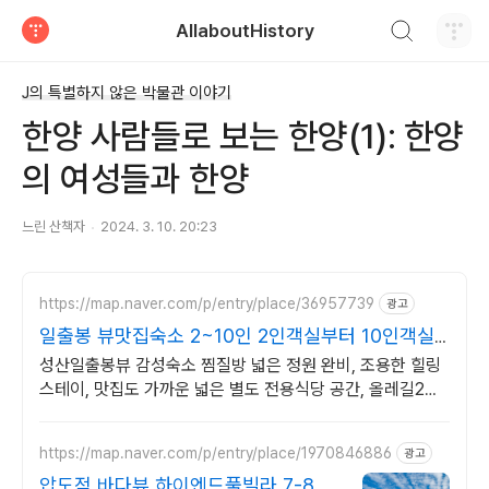
검색하기
AllaboutHistory
티스토리
J의 특별하지 않은 박물관 이야기
한양 사람들로 보는 한양(1): 한양
의 여성들과 한양
느린 산책자
2024. 3. 10. 20:23
https://map.naver.com/p/entry/place/36957739
광고
일출봉 뷰맛집숙소 2~10인 2인객실부터 10인객실
구성
성산일출봉뷰 감성숙소 찜질방 넓은 정원 완비, 조용한 힐링
스테이, 맛집도 가까운 넓은 별도 전용식당 공간, 올레길2코
스 바로 옆, 트레킹후 힐링에 좋은 숙소
https://map.naver.com/p/entry/place/1970846886
광고
압도적 바다뷰 하이엔드풀빌라 7-8월