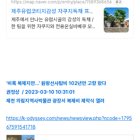
https://map.naver.com/p/entry/place/1589368656
광고
제주유럽코티지감성 자쿠지독채 프라
이빗 제주여행, 유럽감성
제주에서 만나는 유럽시골의 감성의 독채 /
한 팀을 위한 자쿠지와 전용온실바베큐 모두
다른 다양한 유럽 감성의 제주독채에서 즐기
는 프라이빗 자쿠지와 전용온실바베큐
'비록 복제지만…' 원랑선사탑비 102년만 고향 왔다
권정상 / 2023-03-10 10:31:01
제천 의림지역사박물관 광장서 복제비 제막식 열려
https://k-odyssey.com/news/newsview.php?ncode=1795
67591541718