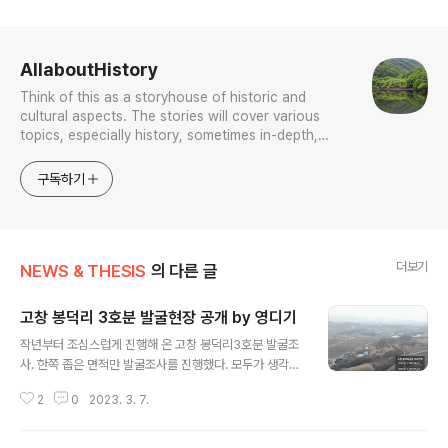
로그 정보
AllaboutHistory
Think of this as a storyhouse of historic and
cultural aspects. The stories will cover various
topics, especially history, sometimes in-depth,
sometimes with a light touch. One constant
approach will be to resist any common sense or
구독하기
generalized viewpoint
더보기
NEWS & THESIS
의 다른 글
고창 봉덕리 3호분 발굴현장 공개 by 영디기
글 내용
작년부터 조심스럽게 진행해 온 고창 봉덕리3호분 발굴조
사. 한쪽 좁은 면적만 발굴조사를 진행했다. 모두가 생각했
던 무덤방은 안보이나 모두가 그리는 그림은 그려지고 있
2
0
2023. 3. 7.
다. 마한 분구묘 중 가장 큰 규모. 그 만큼 많은 미스터리를
또 숙제로 만들고 있다. 내일(3월 8일) 11시에 현장 공개설
명회를 개최한다. 혹시 관심있으신 분 지나가는 길에 잠시