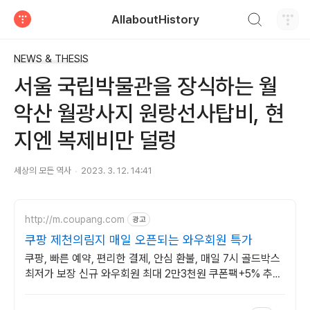
검색하기
AllaboutHistory
티스토리
NEWS & THESIS
서울 국립박물관을 장식하는 월
악산 월광사지 원랑선사탑비, 현
지엔 복제비만 덜렁
세상의 모든 역사
2023. 3. 12. 14:41
http://m.coupang.com
광고
쿠팡 제천의림지 매일 오픈되는 와우회원 특가
쿠팡, 빠른 예약, 편리한 결제, 안심 환불, 매일 7시 골드박스
최저가 보장 신규 와우회원 최대 2만3천원 쿠폰팩+5% 추가
적립 혜택! 여행도 이제 쿠팡에서!