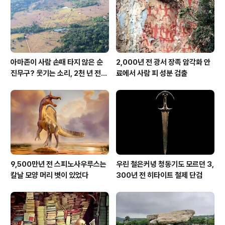
아마존이 사람 손때 타지 않은 순
2,000년 전 광서 장족 암각화 안
진무구? 웃기는 소리, 2천 년 전에
료에서 사람 피 성분 검출
이미 사람 바글바글
9,500만년 전 스피노사우루스는
우린 철은커녕 청동기도 모르던 3,
칼날 모양 머리 볏이 있었다
300년 전 히타이트 철제 단검