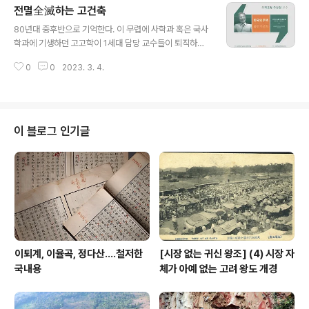
전멸全滅하는 고건축
발걸음을 돌리시면 눈 호강을 하실겁니다.
글 내용
80년대 중후반으로 기억한다. 이 무렵에 사학과 혹은 국사
학과에 기생하던 고고학이 1세대 담당 교수들이 퇴직하면
서 사실상 고사했다. 내 모교 사학과도 그랬다. 손보기 선생
0
0
2023. 3. 4.
이 87년인가 퇴직했는데 그로부터 이 학과에 고고학 전담
교수가 부임하기는 10년이 더 지나서였다. 지금 이 꼴이 고
건축에서 벌어진다. 명지대 김홍식, 성균관대 이상해, 목원
대 김정동, 경기대 김동욱 교수가 앞서거니 뒤서거니 하면
서 모조리 정년퇴직했다. 고려대 주남철 교수도 마찬가지
이 블로그 인기글
다. 한데 명지대를 제외하고는 모조리 고건축 후임 교수를
뽑지 못하고 있다. 건축학과에 고건축이 기생하는 한 이 꼴
이 벌어진다. 그나마 명지대는 김홍식 교수가 퇴임 전에 고
건축학 전담 대학원을 만들었기에 계우 살아남았다. (201
4. 11. 7) *** 전멸을..
이퇴계, 이율곡, 정다산....철저한
[시장 없는 귀신 왕조] (4) 시장 자
국내용
체가 아예 없는 고려 왕도 개경