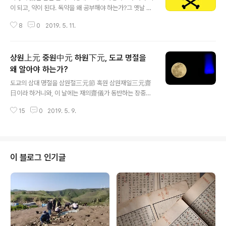
이 되고, 약이 된다. 독약을 왜 공부해야 하는가?그 옛날 내
가 소개한 책 관련 기사로 대체한다. 흥미로운 얘기가 많다.
8
0
2019. 5. 11.
2009.02.17 18:48:24'독약은 입에 쓰다' 완역 출간 (서
울=연합뉴스) 김태식 기자 = 유교의 합리주의 정신에 투철
한 당나라 때 지식인 한유(韓愈)는 불교만이 아니라 도교
상원上元 중원中元 하원下元, 도교 명절을
또한 매섭게 공격했다. 이런 그에게 태학박사를 역임한 형
의 손녀사위 이간(李干)이 48세로 죽는 일이 일어났다. 한
왜 알아야 하는가?
글 내용
유는 그를 위한 묘지명을 쓰면서 이간이 죽은 이유를 무분
도교의 삼대 명절을 삼원절三元節 혹원 삼원재일三元齋
별한 약물 복용에서 찾았다. "(이간이) 방사(方士)인 유비
日이라 하거니와, 이 날에는 재의齋儀가 동반하는 장중한
(柳泌)를 만나 그에게서 금단(金丹ㆍ장생불사의 영약)의
의식이 동반하는 까닭이다. 삼원절은 무엇인가? 상원上元
약법(藥法)을 받아 복용했다가 자주 혈변(血便)을 보았다.
15
0
2019. 5. 9.
중원中元 하원下元을 일러 삼원절이라 한다. 그렇다면 그
지난 ..
구체적이 날짜는 언제인가? 上元1. 15 : 이날을 상원절上
元節이라 하며 원소절元宵節이라고도 한다 中元7. 15 :
중원절中元節이라고도 하며 귀절鬼節 혹은 칠월반七月
半이라고도 한다. 下元10. 15 : 하원절下元節이라 한다.
이 블로그 인기글
물론 이 경우 말할 것도 없이 날짜는 다 음력이라 보름임을
안다. 그렇다면 이런 삼원절은 언제부터 비롯되었을까? 위
진남북조시대에 확실히 자리잡았음은 분명하다. 《태상동
현영보삼원옥경현도대헌경太上洞玄靈寶三元玉京玄
都大獻經》에 이르기를 “三元者，元本也。但以上三
官爲萬物之行本，故曰..