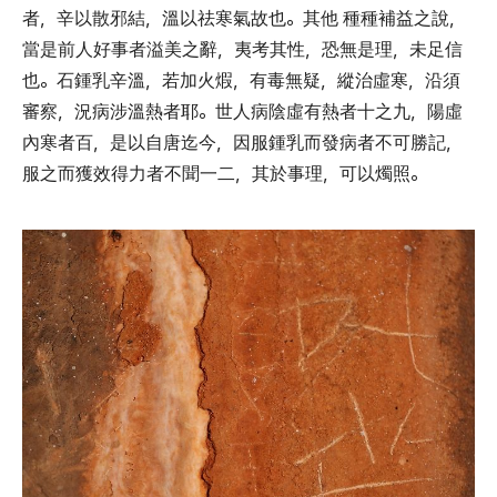
者
，
辛以散邪結
，
溫以祛寒氣故也
。
其他 種種補益之說
，
當是前人好事者溢美之辭
，
夷考其性
，
恐無是理
，
未足信
也
。
石鍾乳辛溫
，
若加火煆
，
有毒無疑
，
縱治虛寒
，
沿須
審察
，
況病涉溫熱者耶
。
世人病陰虛有熱者十之九
，
陽虛
內寒者百
，
是以自唐迄今
，
因服鍾乳而發病者不可勝記
，
服之而獲效得力者不聞一二
，
其於事理
，
可以燭照
。