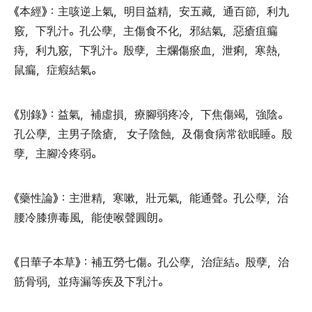
《
本經
》：
主咳逆上氣
，
明目益精
，
安五藏
，
通百節
，
利九
竅
，
下乳汁
。
孔公孽
，
主傷食不化
，
邪結氣
，
惡瘡疽瘺
痔
，
利九竅
，
下乳汁
。
殷孽
，
主爛傷瘀血
，
泄痢
，
寒熱
，
鼠瘺
，
症瘕結氣
。
《
別錄
》：
益氣
，
補虛損
，
療腳弱疼冷
，
下焦傷竭
，
強陰
。
孔公孽
，
主男子陰瘡
，
女子陰蝕
，
及傷食病常欲眠睡
。
殷
孽
，
主腳冷疼弱
。
《
藥性論
》：
主泄精
，
寒嗽
，
壯元氣
，
能通聲
。
孔公孽
，
治
腰冷膝痹毒風
，
能使喉聲圓朗
。
《
日華子本草
》：
補五勞七傷
。
孔公孽
，
治症結
。
殷孽
，
治
筋骨弱
，
並痔漏等疾及下乳汁
。