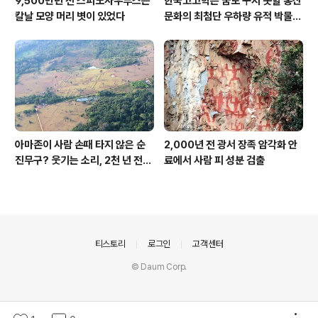
9,500만년 전 스피노사우루스는
한국고고학은 꿈도 꾸지 못할 홍산
칼날 모양 머리 볏이 있었다
문화의 최첨단 우하량 유적 박물관
[신화통신]
아마존이 사람 손때 타지 않은 순
2,000년 전 광서 장족 암각화 안
진무구? 웃기는 소리, 2천 년 전에
료에서 사람 피 성분 검출
이미 사람 바글바글
의안내
티스토리
로그인
고객센터
© Daum Corp.