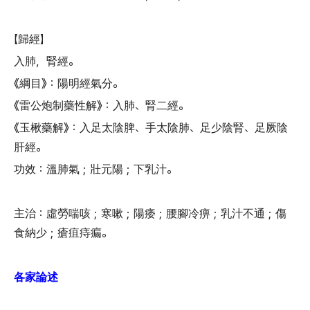
【
歸經
】
入肺
，
腎經
。
《
綱目
》：
陽明經氣分
。
《
雷公炮制藥性解
》：
入肺
、
腎二經
。
《
玉楸藥解
》：
入足太陰脾
、
手太陰肺
、
足少陰腎
、
足厥陰
肝經
。
功效
：
溫肺氣
；
壯元陽
；
下乳汁
。
主治
：
虛勞喘咳
；
寒嗽
；
陽痿
；
腰腳冷痹
；
乳汁不通
；
傷
食納少
；
瘡疽痔瘺
。
各家論述