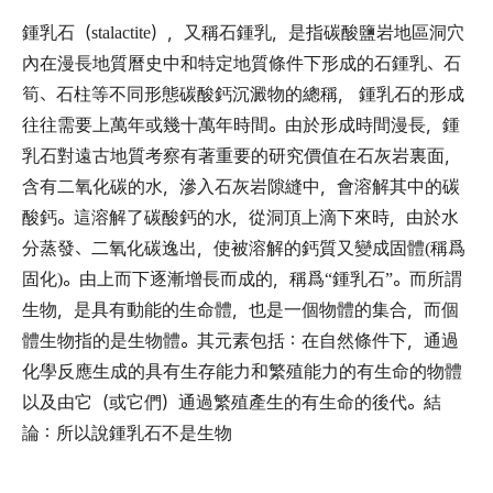
鍾乳石
（
），
又稱石鍾乳
，
是指碳酸鹽岩地區洞穴
stalactite
內在漫長地質曆史中和特定地質條件下形成的石鍾乳
、
石
筍
、
石柱等不同形態碳酸鈣沉澱物的總稱
，
鍾乳石的形成
往往需要上萬年或幾十萬年時間
。
由於形成時間漫長
，
鍾
乳石對遠古地質考察有著重要的研究價值在石灰岩裏面
，
含有二氧化碳的水
，
滲入石灰岩隙縫中
，
會溶解其中的碳
酸鈣
。
這溶解了碳酸鈣的水
，
從洞頂上滴下來時
，
由於水
分蒸發
、
二氧化碳逸出
，
使被溶解的鈣質又變成固體
稱爲
(
固化
。
由上而下逐漸增長而成的
，
稱爲
鍾乳石
。
而所謂
)
“
”
生物
，
是具有動能的生命體
，
也是一個物體的集合
，
而個
體生物指的是生物體
。
其元素包括
：
在自然條件下
，
通過
化學反應生成的具有生存能力和繁殖能力的有生命的物體
以及由它
（
或它們
）
通過繁殖產生的有生命的後代
。
結
論
：
所以說鍾乳石不是生物