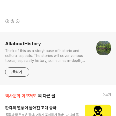
(새창열림)
로그 정보
AllaboutHistory
Think of this as a storyhouse of historic and
cultural aspects. The stories will cover various
topics, especially history, sometimes in-depth,
sometimes with a light touch. One constant
approach will be to resist any common sense or
구독하기
generalized viewpoint
더보기
역사문화 이모저모
의 다른 글
환각의 열풍이 몰아친 고대 중국
글 내용
독毒과 藥은 실은 같다. 어떻게 조제해 사용하느냐 따라 독