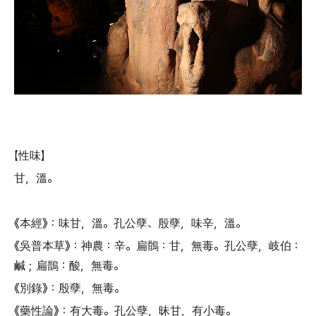
【
性味
】
甘
，
溫
。
《
本經
》：
味甘
，
溫
。
孔公孽
、
殷孽
，
味辛
，
溫
。
《
吳普本草
》：
神農
：
辛
。
扁鶻
：
甘
，
無毒
。
孔公孽
，
岐伯
：
鹹
；
扁鵲
：
酸
，
無毒
。
《
別錄
》：
殷孽
，
無毒
。
《
藥性論
》：
有大毒
。
孔公孽
，
昧甘
，
有小毒
。