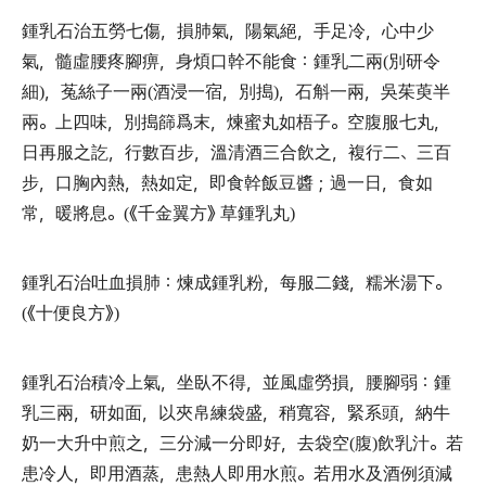
鍾乳石治五勞七傷
，
損肺氣
，
陽氣絕
，
手足冷
，
心中少
氣
，
髓虛腰疼腳痹
，
身煩口幹不能食
：
鍾乳二兩
別研令
(
細
，
菟絲子一兩
酒浸一宿
，
別搗
，
石斛一兩
，
吳茱萸半
)
(
)
兩
。
上四味
，
別搗篩爲末
，
煉蜜丸如梧子
。
空腹服七丸
，
日再服之訖
，
行數百步
，
溫清酒三合飲之
，
複行二
、
三百
步
，
口胸內熱
，
熱如定
，
即食幹飯豆醬
；
過一日
，
食如
常
，
暖將息
。
《
千金翼方
》
草鍾乳丸
(
)
鍾乳石治吐血損肺
：
煉成鍾乳粉
，
每服二錢
，
糯米湯下
。
《
十便良方
》
(
)
鍾乳石治積冷上氣
，
坐臥不得
，
並風虛勞損
，
腰腳弱
：
鍾
乳三兩
，
研如面
，
以夾帛練袋盛
，
稍寬容
，
緊系頭
，
納牛
奶一大升中煎之
，
三分減一分即好
，
去袋空
腹
飲乳汁
。
若
(
)
患冷人
，
即用酒蒸
，
患熱人即用水煎
。
若用水及酒例須減