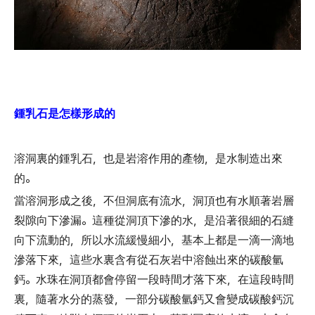
鍾乳石是怎樣形成的
溶洞裏的鍾乳石
，
也是岩溶作用的產物
，
是水制造出來
的
。
當溶洞形成之後
，
不但洞底有流水
，
洞頂也有水順著岩層
裂隙向下滲漏
。
這種從洞頂下滲的水
，
是沿著很細的石縫
向下流動的
，
所以水流緩慢細小
，
基本上都是一滴一滴地
滲落下來
，
這些水裏含有從石灰岩中溶蝕出來的碳酸氫
鈣
。
水珠在洞頂都會停留一段時間才落下來
，
在這段時間
裏
，
隨著水分的蒸發
，
一部分碳酸氫鈣又會變成碳酸鈣沉