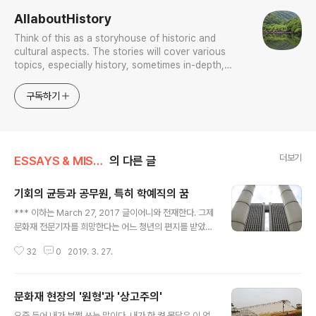
AllaboutHistory
Think of this as a storyhouse of historic and
cultural aspects. The stories will cover various
topics, especially history, sometimes in-depth,
sometimes with a light touch. One constant
approach will be to resist any common sense or
구독하기
generalized viewpoint
더보기
ESSAYS & MISCELLANIES
의 다른 글
기회의 균등과 공무원, 특히 학예직의 꿈
글 내용
*** 이하는 March 27, 2017 글이어니와 전재한다. 그제
문화재 전문기자를 희망한다는 어느 청년의 편지를 받았
다. 나한테 방법을 묻는데 답장을 하지 못하고 있다. 게을러
32
0
2019. 3. 27.
서겠지만, 글쎄 어찌해야 할지를 나 역시 갈피잡지 못하는
까닭이다. 그에서 이 스무살 난 청년이 묻기를 "문화재 전
문기자를 하려면 사학과를 나와야 하느냐"고 한다. 다른 거
문화재 현장의 '원형'과 '상고주의'
창한 것 몰라도, 이에 대해서만은 격발하는 바가 없지 않아,
글 내용
늘상 하는 말로써 다시금 저 논제와 관련해 평소 이곳저곳
요즘 들어 내가 부쩍 쓰는 말이다. 내가 한 켠 몸담은 이 업