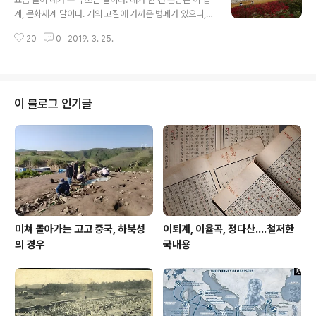
에서 뇌까린 내 생각들을 정리해 몇 마디 보태어 재방송하
계, 문화재계 말이다. 거의 고질에 가까운 병폐가 있으니,
고자 한다. 우리는 은연중 과거제는 전근대 유산이요, 그러
뿌리깊은 상고주의가 그것이다. 그래 나 역시 그에 한때 포
면서 그 대안으로 추천제가 선진 모델이 되는양 생각하는
20
0
2019. 3. 25.
로가 됐고, 그 탈출을 부르짖는 지금도 그것을 못내 떨치지
경향이 다대하다. 이는 결국 봉건제와 중앙집권제를 둘러
못하는 대목이 있을 수 있음은 인정한다. 그렇지만 말이다,
싼 쟁투와도 같아, 각기..
내가 볼수록 이 상고주의 병폐는 심각해, 나는 이것을 에둘
러 원형(아키타입, archetype) 고수주의라는 말로 바꿔
어 시종해서 비판하곤 한다. 원형...이건 굳이 전공으로 나
이 블로그 인기글
누자면, 건축사와 고고학에서 특히 두드러진 현상인데, 실
은 건축사만 아니라 각 부문 전반에 걸쳐 광범위한 위력을
발휘한다. 지금 우리가 문화재가 부르는 것들, 유·무형을 막
론하고 이 업계 투신한 자들 뇌리에는 언제나 원형이라는
것이 있어야 ..
미쳐 돌아가는 고고 중국, 하북성
이퇴계, 이율곡, 정다산....철저한
의 경우
국내용