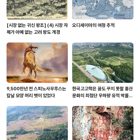
[시장 없는 귀신 왕조] (4) 시장 자
오디세이아의 여정 추적
체가 아예 없는 고려 왕도 개경
9,500만년 전 스피노사우루스는
한국고고학은 꿈도 꾸지 못할 홍산
칼날 모양 머리 볏이 있었다
문화의 최첨단 우하량 유적 박물관
[신화통신]