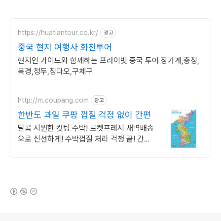
https://huatiantour.co.kr/
광고
중국 현지 여행사 화천투어
현지인 가이드와 함께하는 프라이빗 중국 투어 장가계,충칭,
북경,청두,칭다오,구체구
http://m.coupang.com
광고
한반도 과일 쿠팡 껍질 걱정 없이 간편
달콤 시원한 컷팅 수박! 로켓프레시 새벽배송
으로 신선하게! 수박껍질 처리 걱정 끝! 간편
하게 즐기는 과일. 육아맘 필수템!
(새창열림)
로그 정보