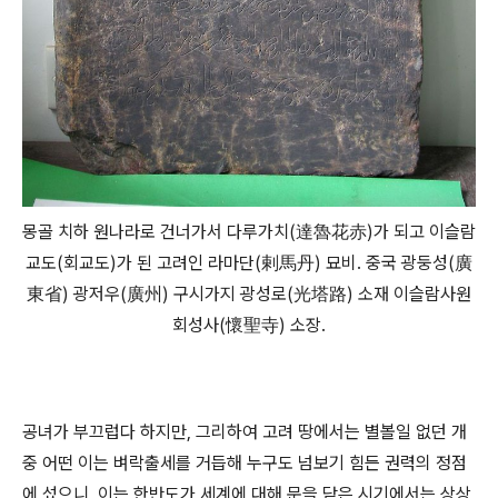
몽골 치하 원나라로 건너가서 다루가치(達魯花赤)가 되고 이슬람
교도(회교도)가 된 고려인 라마단(剌馬丹) 묘비. 중국 광둥성(廣
東省) 광저우(廣州) 구시가지 광성로(光塔路) 소재 이슬람사원
회성사(懷聖寺) 소장.
공녀가 부끄럽다 하지만, 그리하여 고려 땅에서는 별볼일 없던 개
중 어떤 이는 벼락출세를 거듭해 누구도 넘보기 힘든 권력의 정점
에 섰으니, 이는 한반도가 세계에 대해 문을 닫은 시기에서는 상상