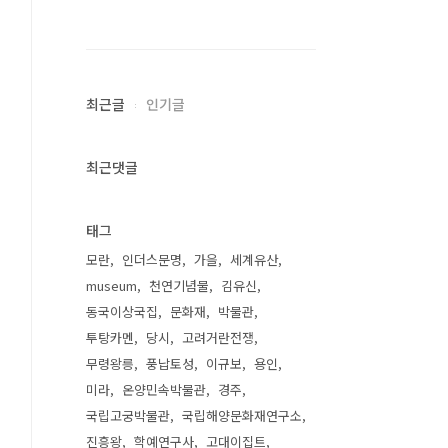
최근글
인기글
최근댓글
태그
모란
인더스문명
가을
세계유산
museum
천연기념물
김유신
동국이상국집
문화재
박물관
투탕카멘
당시
고려거란전쟁
무령왕릉
풍납토성
이규보
용인
미라
온양민속박물관
경주
국립고궁박물관
국립해양문화재연구소
진흥왕
학예연구사
고대이집트