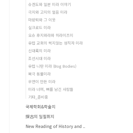
슈겐도와 일본 미라 이야기
극지와 고지의 얼음 미라
마왕퇴와 그 이웃
실크로드 미라
오슈 후지와라와 히라이즈미
유럽 교회의 썩지않는 성직자 미라
신대륙의 미라
조선시대 미라
유럽 니탄 미라 (Bog Bodies)
북극 동물미라
우연이 만든 미라
미라 너머, 뼈를 남긴 사람들
기타_준비중
국제학회&학술지
探古의 일필휘지
New Reading of History and ..