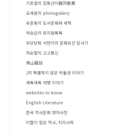
기호철의 잡동산이雜同散異
오세윤의 photogallery
유춘동의 도서문화와 세책
여송은의 뮤지엄톡톡
우당당탕 서현이의 문화유산 답사기
차순철의 고고통신
南山雜談
J의 특별하지 않은 박물관 이야기
새록새록 여행 이야기
websites to know
English Literature
한국 역사문화 영어사전
이빨이 씹은 역사, 치의사학