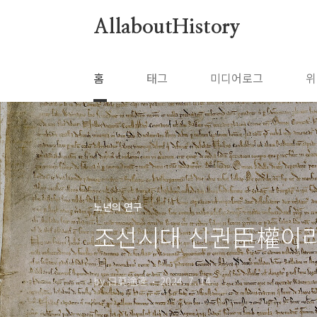
본문 바로가기
AllaboutHistory
홈
태그
미디어로그
위
노년의 연구
조선시대 신권臣權이라
by 日莫途遠
2024. 7. 14.