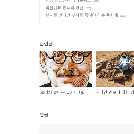
니덤 퀘스천과 라이프워크
(25)
박물관과 창작의 영감
(22)
부처를 만나면 부처를 죽여야 하는 문화계
(21)
관련글
60에서 돌아본 필자의 Question
댓글