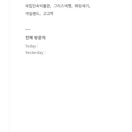
국립민속박물관
그리스여행
화랑세기
아일랜드
고고학
전체 방문자
Today :
Yesterday :