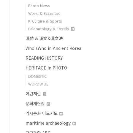
Photo News
Weird & Eccentric
K-Culture & Sports
Paleontology & Fossils
漢詩 & 漢文&漢文法
Who'sWho in Ancient Korea
READING HISTORY
HERITAGE in PHOTO
DOMESTIC
WORDWIDE
이런저런
문화재현장
역사문화 이모저모
maritime archaeology
고고과학 ABC