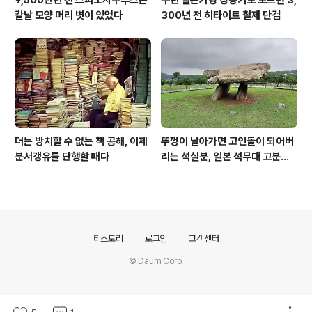
9,500만년 전 스피노사우루스는
우린 철은커녕 청동기도 모르던 3,
칼날 모양 머리 볏이 있었다
300년 전 히타이트 철제 단검
더는 방치할 수 없는 책 공해, 이제
뚜껑이 날아가면 고인돌이 되어버
분서갱유를 단행할 때다
리는 석실분, 일본 석무대 고분의
경우
의안내
티스토리
로그인
고객센터
© Daum Corp.