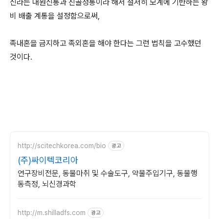
신라는 대원신통과 진골정통이라 해서 철저히 모계에 기반하는 왕
비 배출 계통을 설정함으로써,
족내혼을 금지하고 족외혼을 해야 한다는 그런 법칙을 고수했던
것이다.
http://scitechkorea.com/bio
광고
(주)싸이텍코리아
연구장비전문, 동물마취 및 수술도구, 약물주입기구, 동물행
동측정, 뇌신경과학
http://m.shilladfs.com
광고