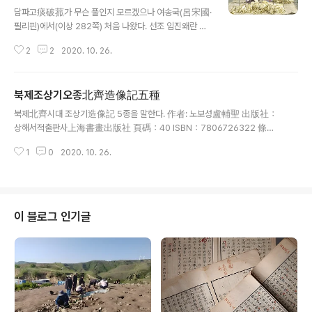
글 내용
담파고痰破菰가 무슨 풀인지 모르겠으나 여송국(呂宋國·
필리핀)에서(이상 282쪽) 처음 나왔다. 선조 임진왜란 이
후 일본 사람에게 얻어 종자를 가져다가 심었는데, 지금은
2
2
2020. 10. 26.
천하에 성행하고 있다. 이 이야기는 《계곡만필谿谷漫筆》
에 자세히 보인다. (담배란) 대개 차의 일종으로 실제로는
정해진 이름이 없다. 그러므로 우리나라에서는 兩西(관서
북제조상기오종北齊造像記五種
와 해서) 지방에서 생산되는 것은 서초西草라 일컫고, 삼
글 내용
남 지방에서 생산되는 것은 남초南草라 부르며 혹은 언蔫
북제北齊시대 조상기造像記 5종을 말한다. 作者: 노보성盧輔聖 出版社：
혹은 어菸라고 부르지만 모두 알맞은 글자는 아니다. 총괄
상해서적출판사上海書畫出版社 頁碼：40 ISBN：7806726322 條
하여 논하면 그 풀은 반드시 좋은 밭에다가 심어야 하니 곡
碼：9787806726327 版次：1899年12月第1版 裝幀：平裝 開本：1
식에 해가 되고, 정해진 때 없이 피워대니 氣에 해가 된다.
1
0
2020. 10. 26.
6開 套裝數量：1 內容簡介 中國民間書法大系. 媒體推薦 北齊造像記
금金·은銀·동銅·철鐵을 녹여 대통[盞]을 만들고 설대[臺]
五種簡介 北齊時代漢化的鮮卑士族對中國文化起了很大的推動作用.
를 만들고 물부리(취)를 만들며, 또..
如人們所言, 鄴下有晉陽書風, 有一部分作品具有秀美的風格特征, 此
殆因有南方士族流入, 熏染所致. 同時, 興佛也成了北齊政治文化的一
個焦點, 這兩個因素對北齊造像書法的展開與發展具有至關重要的作
이 블로그 인기글
用. 東魏 武定 八年(五五○) 五月, 受孝靜帝禪讓的高洋, 自稱文宣帝,
改年號爲天保元年, 建立了北齊. 熱衷於佛教的文宣帝建寺尊僧還禁
食肉. 《續高僧傳》 卷十靖嵩傳云：屬高齊之盛, 佛教中興, 都天下大寺
略計四千, 見往..