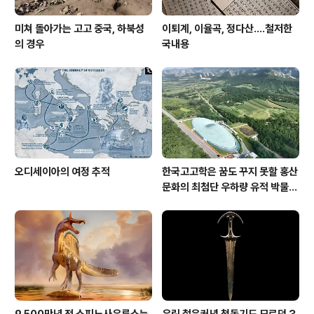
미쳐 돌아가는 고고 중국, 하북성
이퇴계, 이율곡, 정다산....철저한
의 경우
국내용
오디세이아의 여정 추적
한국고고학은 꿈도 꾸지 못할 홍산
문화의 최첨단 우하량 유적 박물관
[신화통신]