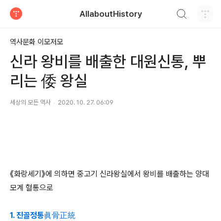
검색하기
AllaboutHistory
티스토리
역사문화 이모저모
신라 왕비를 배출한 대원신통, 뿌
리는 倭 왕실
세상의 모든 역사
2020. 10. 27. 06:09
《화랑세기》에 의하면 중고기 신라왕실에서 왕비를 배출하는 양대
모계 혈통으로
1. 진골정통眞骨正統