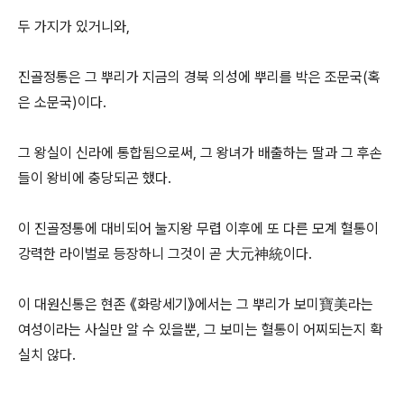
두 가지가 있거니와,
진골정통은 그 뿌리가 지금의 경북 의성에 뿌리를 박은 조문국(혹
은 소문국)이다.
그 왕실이 신라에 통합됨으로써, 그 왕녀가 배출하는 딸과 그 후손
들이 왕비에 충당되곤 했다.
이 진골정통에 대비되어 눌지왕 무렵 이후에 또 다른 모계 혈통이
강력한 라이벌로 등장하니 그것이 곧 大元神統이다.
이 대원신통은 현존 《화랑세기》에서는 그 뿌리가 보미寶美라는
여성이라는 사실만 알 수 있을뿐, 그 보미는 혈통이 어찌되는지 확
실치 않다.