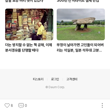
칼날 모양 머리 볏이 있었다
300년 전 히타이트 철제 단검
더는 방치할 수 없는 책 공해, 이제
뚜껑이 날아가면 고인돌이 되어버
분서갱유를 단행할 때다
리는 석실분, 일본 석무대 고분의
경우
의안내
티스토리
로그인
고객센터
© Daum Corp.
8
0