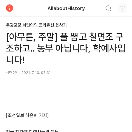
검색하기
AllaboutHistory
티스토리
우당당탕 서현이의 문화유산 답사기
[아무튼, 주말] 풀 뽑고 칠면조 구
조하고.. 농부 아닙니다, 학예사입
니다!
서현99
2021. 7. 10. 07:31
[조선일보 허윤희 기자]
전국 지자체 학예사들의 분투