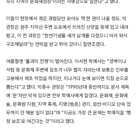
우리 지역의 문화재청장’이라는 사명감으로 일한다”고 했다.
이들이 현장에서 겪은 경험담만 모아도 책 한 권이 나올 정도. 박
관장은 원주 치악산 주변 도로에서 쓰러진 산양을 등에 업고 내려
왔고, 이 전 과장은 “천연기념물 새가 날개를 다쳤으니 어서 와서
구조해달라”는 연락을 받고 뛰어 갔더니 칠면조였다.
여름철엔 ‘풀과의 전쟁’이 벌어진다. 이서현 학예사는 “성벽이나
석탑 등 문화재 주변에 잡초가 너무 빨리 자라는데 보통은 인부를
고용해서 제초 작업을 하지만, 지나가다 눈에 보이면 직접 손으로
뽑는다”고 했다. 박종수 관장은 “1990년대 중반까지도 문서 제목
에 ‘문’자만 박혀 있으면 전부 학예사에게 맡겼다. 문화재, 문화예
술, 문화원 지원, 지역 축제, 지명(地名) 관리, 음반·비디오 단속 업
무까지 안 해본 일이 없다”며 “지금도 가장 큰 문제는 학예직을 ‘행
정 보조'로 여긴다는 것”이라고 했다.