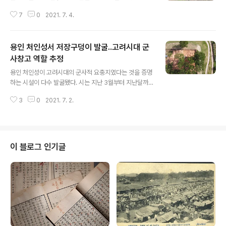
도 승진하면 “연구관”을 할 수 있다는 얘기를 해줬다. 그렇
7
0
2021. 7. 4.
지만 지자체에서는 기회가 정말 흔치 않다는 덧말도 붙여
줬다. 이와 더불어 자주 듣는 얘기는 “학예연구사는 몇급이
에요?”라는 말도 있다. 행정직 위주의 직급체계에 익숙한
용인 처인성서 저장구덩이 발굴..고려시대 군
사람들에게는 연구사가 신기한 모양이다. 6급 상당이고 연
구관은 지자체에서는 과장 보직을 받는 5급 대우라고 얘기
사창고 역할 추정
글 내용
해준다. 근데 이런 얘기를 듣는 상대방은 뭐 그런 이상한 직
용인 처인성이 고려시대의 군사적 요충지였다는 것을 증명
렬이 다 있냐는 표정이 대부분이며, 어쨌든 본인들보다 높
하는 시설이 다수 발굴됐다. 시는 지난 3월부터 지난달까
은 대우에 실망하는 눈치다. 연구직 공무원 직급체계에 대
지 처인성 내부 남서쪽 1천337㎡를 대상으로 진행한 1차
한 궁금증(why 6급 상당?) 연구직 공무원 직급체계에 대
3
0
2021. 7. 2.
정밀발굴조사 결과, 군수물자를 보관하는 창고와 저장구덩
한 궁금증(why 6급 ..
이로 보이는 시설을 확인했다고 2일 밝혔다. 경기도 기념
물 44호로 지정된 처인성은 흙으로 쌓아 만든 토성으로 고
려시대 대몽항쟁의 승전지로 잘 알려져 있다. 시는 앞서 지
난 1999년부터 처인성의 내부시설을 파악하고 문화재적
이 블로그 인기글
가치를 규명하기 위한 시굴조사를 3차례에 걸쳐 진행했다.
이번 정말발굴조사는 지난해 3~5월 진행된 3차 시굴조사
에서 고려시대 유물이 다수 출토됨에 따라 이를 명확하게
확인하기 위해 실시했다. 정밀발굴조사에서는 군수물자를
저장하는 창고로 보이는 건물지와 군량미 등을..