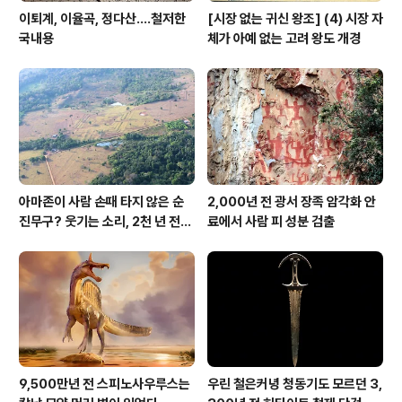
이퇴계, 이율곡, 정다산....철저한
[시장 없는 귀신 왕조] (4) 시장 자
국내용
체가 아예 없는 고려 왕도 개경
아마존이 사람 손때 타지 않은 순
2,000년 전 광서 장족 암각화 안
진무구? 웃기는 소리, 2천 년 전에
료에서 사람 피 성분 검출
이미 사람 바글바글
9,500만년 전 스피노사우루스는
우린 철은커녕 청동기도 모르던 3,