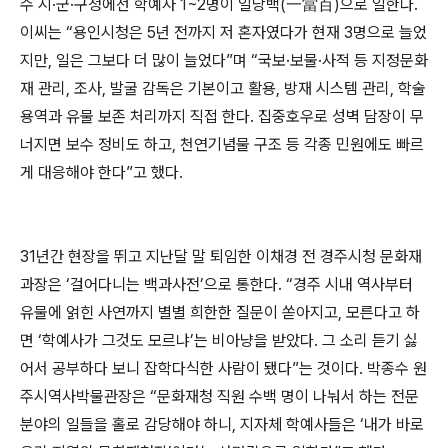
수 시·군·구청에선 학예사 1~2명이 일당백(一當百)으로 일한다.
이씨는 “용인시청은 5년 전까지 저 혼자였다가 현재 3명으로 늘었
지만, 일은 그보다 더 많이 늘었다”며 “국보·보물·사적 등 지정문화
재 관리, 조사, 발굴 감독은 기본이고 활용, 방재 시스템 관리, 학술
용역과 유물 보존 처리까지 직접 한다. 집중호우로 성벽 담장이 무
너지면 보수 정비도 하고, 천연기념물 구조 등 각종 민원에도 빠르
게 대응해야 한다”고 했다.
31년간 현장을 뛰고 지난달 말 퇴임한 이채경 전 경주시청 문화재
과장은 ‘걸어다니는 백과사전’으로 통한다. “경주 시내 역사부터
유물에 얽힌 사연까지 별별 희한한 질문이 쏟아지고, 모른다고 하
면 ‘학예사가 그것도 모르냐’는 비아냥을 받았다. 그 소리 듣기 싫
어서 공부하다 보니 잡학다식한 사람이 됐다”는 것이다. 박종수 원
주시역사박물관장은 “문화재청 직원 수백 명이 나눠서 하는 전문
분야의 일들을 홀로 감당해야 하니, 지자체 학예사들은 ‘내가 바로