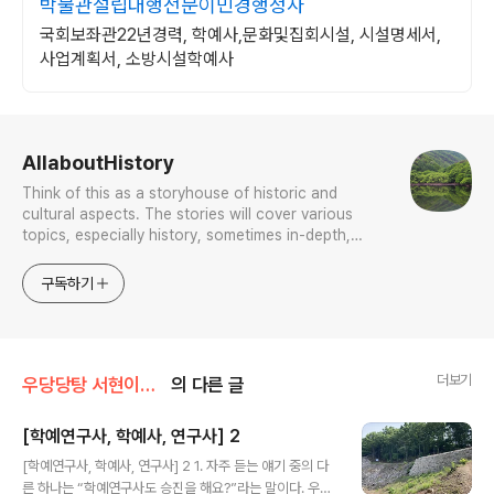
박물관설립대행전문이민경행정사
국회보좌관22년경력, 학예사,문화및집회시설, 시설명세서,
사업계획서, 소방시설학예사
로그 정보
AllaboutHistory
Think of this as a storyhouse of historic and
cultural aspects. The stories will cover various
topics, especially history, sometimes in-depth,
sometimes with a light touch. One constant
approach will be to resist any common sense or
구독하기
generalized viewpoint
더보기
우당당탕 서현이의 문화유산 답사기
의 다른 글
[학예연구사, 학예사, 연구사] 2
글 내용
[학예연구사, 학예사, 연구사] 2 1. 자주 듣는 얘기 중의 다
른 하나는 “학예연구사도 승진을 해요?”라는 말이다. 우리