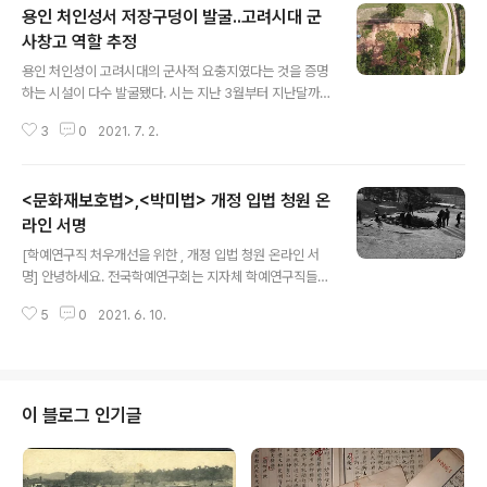
용인 처인성서 저장구덩이 발굴..고려시대 군
사창고 역할 추정
글 내용
용인 처인성이 고려시대의 군사적 요충지였다는 것을 증명
하는 시설이 다수 발굴됐다. 시는 지난 3월부터 지난달까
지 처인성 내부 남서쪽 1천337㎡를 대상으로 진행한 1차
3
0
2021. 7. 2.
정밀발굴조사 결과, 군수물자를 보관하는 창고와 저장구덩
이로 보이는 시설을 확인했다고 2일 밝혔다. 경기도 기념
물 44호로 지정된 처인성은 흙으로 쌓아 만든 토성으로 고
<문화재보호법>,<박미법> 개정 입법 청원 온
려시대 대몽항쟁의 승전지로 잘 알려져 있다. 시는 앞서 지
난 1999년부터 처인성의 내부시설을 파악하고 문화재적
라인 서명
글 내용
가치를 규명하기 위한 시굴조사를 3차례에 걸쳐 진행했다.
[학예연구직 처우개선을 위한 , 개정 입법 청원 온라인 서
이번 정말발굴조사는 지난해 3~5월 진행된 3차 시굴조사
명] 안녕하세요. 전국학예연구회는 지자체 학예연구직들로
에서 고려시대 유물이 다수 출토됨에 따라 이를 명확하게
구성된 단체로, 작년에 성명서 발표 후 언론보도, 관계기관
확인하기 위해 실시했다. 정밀발굴조사에서는 군수물자를
5
0
2021. 6. 10.
면담 등을 통해 지자체 학예연구직 처우개선을 위한 문화
저장하는 창고로 보이는 건물지와 군량미 등을..
재보호법과 박미법 개정을 요청해 왔습니다. 어느 정도 공
감대를 형성한 긍정적인 성과가 있었지만, 실제로 입법과
정까지는 아직 많은 절차와 시간이 필요할 걸로보입니다.
지금까지는 전국학예연구회 집행부를 통해 입장을 표명해
이 블로그 인기글
왔습니다만, 입법화에 좀 더 추진력과 명분을 얻기 위해서
는 이제는 많은 사람들의 목소리를 담아 좀 더 강하게 요청
하고자 합니다. 이에 학예연구직 처우개선을 위한 , 개정 입