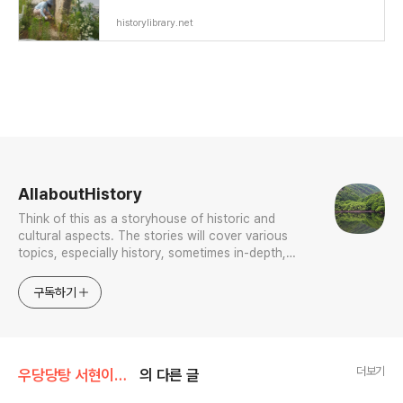
historylibrary.net
로그 정보
AllaboutHistory
Think of this as a storyhouse of historic and
cultural aspects. The stories will cover various
topics, especially history, sometimes in-depth,
sometimes with a light touch. One constant
approach will be to resist any common sense or
구독하기
generalized viewpoint
더보기
우당당탕 서현이의 문화유산 답사기
의 다른 글