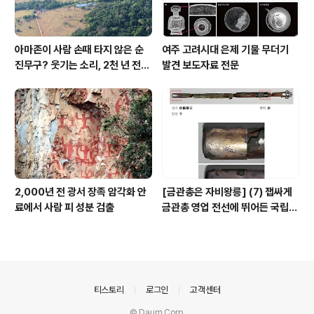
아마존이 사람 손때 타지 않은 순
여주 고려시대 은제 기물 무더기
진무구? 웃기는 소리, 2천 년 전에
발견 보도자료 전문
이미 사람 바글바글
2,000년 전 광서 장족 암각화 안
[금관총은 자비왕릉] (7) 잽싸게
료에서 사람 피 성분 검출
금관총 영업 전선에 뛰어든 국립박
물관, 하지만 잘못 고른 영업사원
의안내
티스토리
로그인
고객센터
© Daum Corp.