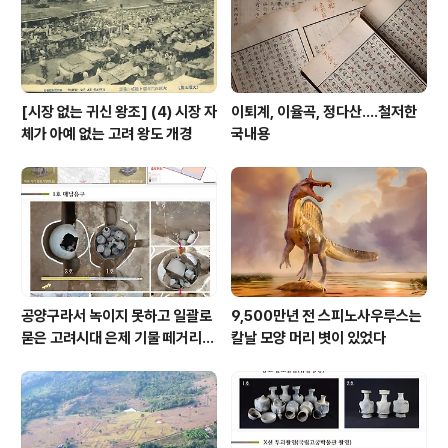
법 청원 온라인 서명부를 작성하여 국회의원실, 문화재청,
문체부 등에 공식적으로 제출하려 합니다...
[시장 없는 귀신 왕조] (4) 시장 자
이퇴계, 이율곡, 정다산....철저한
체가 아예 없는 고려 왕도 개경
국내용
공양구라서 녹이지 못하고 일괄로
9,500만년 전 스피노사우루스는
묻은 고려시대 은제 기물 떼거리로
칼날 모양 머리 볏이 있었다
여주서 발견