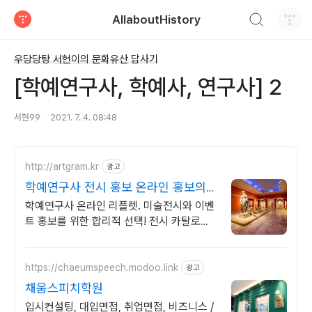
검색하기
AllaboutHistory
티스토리
우당당탕 서현이의 문화유산 답사기
[학예연구사, 학예사, 연구사] 2
서현99
2021. 7. 4. 08:48
http://artgram.kr
광고
학예연구사 전시 홍보 온라인 홍보의
시작
학예연구사 온라인 리플렛. 미술전시와 이벤
트 홍보를 위한 합리적 선택! 전시 카탈로그.
아직 인쇄물로만 제작하세요? 이제 온라인에
서 관객과 만나세요.
https://chaeumspeech.modoo.link
광고
채움스피치학원
입시컨설팅, 대입면접, 취업면접, 비즈니스 /