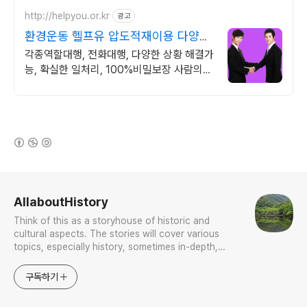
대행은 모이자를 기억해주세요.
http://helpyou.or.kr
광고
환경운동 헬프유 압도적재이용 다양하
고 어려운 상황해결가능
각종역할대행, 전화대행, 다양한 상황 해결가
능, 확실한 일처리, 100%비밀보장 사람의
도움이 필요할 때는 헬프유를 기억하세요. 어
떤 상황이던 해결이 가능합니다.
(새창열림)
로그 정보
AllaboutHistory
Think of this as a storyhouse of historic and
cultural aspects. The stories will cover various
topics, especially history, sometimes in-depth,
sometimes with a light touch. One constant
approach will be to resist any common sense or
구독하기
generalized viewpoint