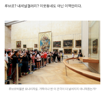
루브르? 내셔널갤러리? 이웃동네도 아닌 이역만리다.
루브르박물관 모나리자실. 가뜩이나 먼 이 간극이 더 넓어지지 아니하겠는가?