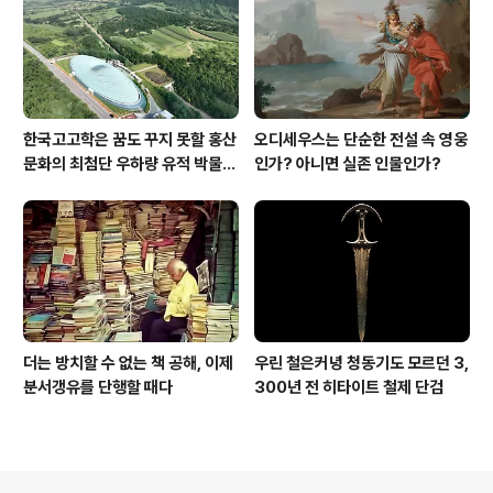
한국고고학은 꿈도 꾸지 못할 홍산
오디세우스는 단순한 전설 속 영웅
문화의 최첨단 우하량 유적 박물관
인가? 아니면 실존 인물인가?
[신화통신]
더는 방치할 수 없는 책 공해, 이제
우린 철은커녕 청동기도 모르던 3,
분서갱유를 단행할 때다
300년 전 히타이트 철제 단검