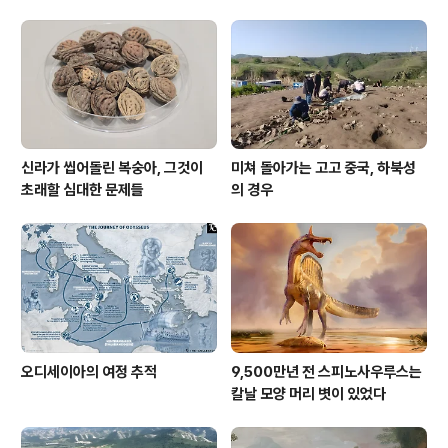
안군 도통리 중평마을 청자가마터에서 벽돌가마 추가 확인
= 우리나라 벽돌가마 중 2기 이상 확인된 두 번째 유적으
로 초기 청자 생산의 중심지일 것으로 추정 = 문화재청(청
장 최응천)의 허가를 받아 진안군(군수 전춘성)과 국립군산
대학교 가야문화연..
신라가 씹어돌린 복숭아, 그것이
미쳐 돌아가는 고고 중국, 하북성
초래할 심대한 문제들
의 경우
오디세이아의 여정 추적
9,500만년 전 스피노사우루스는
칼날 모양 머리 볏이 있었다