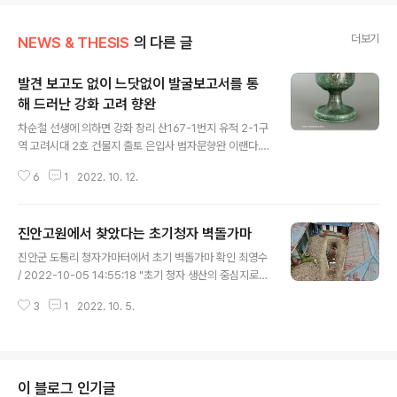
더보기
NEWS & THESIS
의 다른 글
발견 보고도 없이 느닷없이 발굴보고서를 통
해 드러난 강화 고려 향완
글 내용
차순철 선생에 의하면 강화 창리 산167-1번지 유적 2-1구
역 고려시대 2호 건물지 출토 은입사 범자문향완 이랜다.
전형적인 고려시대 향완으로 보인다. 출전은 역사문화재연
6
1
2022. 10. 12.
구원, 2022, 《강화 창리 산167-1번지 유적-강화 창리(산
167-1번지 일원) 동동주택부지 내 유적 발굴조사 보고서》
라는데, 저 유물 발견 사실을 이전에 나는 접한 적 없다. 문
진안고원에서 찾았다는 초기청자 벽돌가마
화재청 역시 보도자료를 배포한 적도 없으며, 해당 지자체
글 내용
도 그런 적 없다. 물론 내 기억 착오일 수 있지만, 저 정도 발
진안군 도통리 청자가마터에서 초기 벽돌가마 확인 최영수
견은 당연히 언론을 통해 국민한테 보고해야 했으니, 그럼
/ 2022-10-05 14:55:18 "초기 청자 생산의 중심지로
에도 하지 않고 꿀 먹은 듯 지나친 것 보면 무슨 곡절이 없
추정…추가 발굴 필요" 진안군 도통리 청자가마터에서 초
지는 않을 것이다. 한국고고학에서 내가 모르는 발굴이 있
3
1
2022. 10. 5.
기 벽돌가마 확인 (진안=연합뉴스) 최영수 기자 = 전북 진
다니 웃긴다. 요샌 은퇴를 선언했더니만, 다들 그 사실을 아
안군은 성수면 중평마을 도통리 청자가마터에서 청자 생산
나 보다.
을 위한 초기 벽돌가마를 확인했다고 5일 밝혔다.고려 시
대인 10∼11세기 초기 청자 생산지인 도 k-odyssey.co
m 이 보도 토대가 된 진안군 보도자료 원문을 첨부한다. 진
이 블로그 인기글