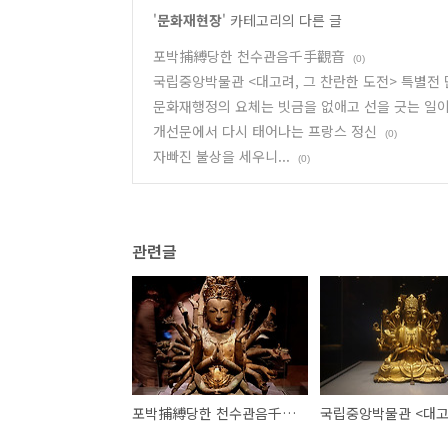
'
문화재현장
' 카테고리의 다른 글
포박捕縛당한 천수관음千手觀音
(0)
국립중앙박물관 <대고려, 그 찬란한 도전> 특별전 단
문화재행정의 요체는 빗금을 없애고 선을 긋는 일
개선문에서 다시 태어나는 프랑스 정신
(0)
자빠진 불상을 세우니...
(0)
관련글
포박捕縛당한 천수관음千手觀音