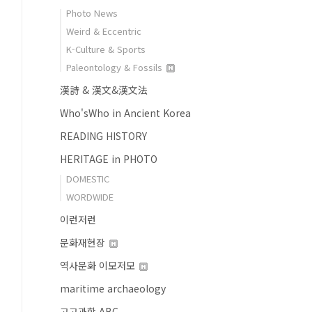
Photo News
Weird & Eccentric
K-Culture & Sports
Paleontology & Fossils
漢詩 & 漢文&漢文法
Who'sWho in Ancient Korea
READING HISTORY
HERITAGE in PHOTO
DOMESTIC
WORDWIDE
이런저런
문화재현장
역사문화 이모저모
maritime archaeology
고고과학 ABC