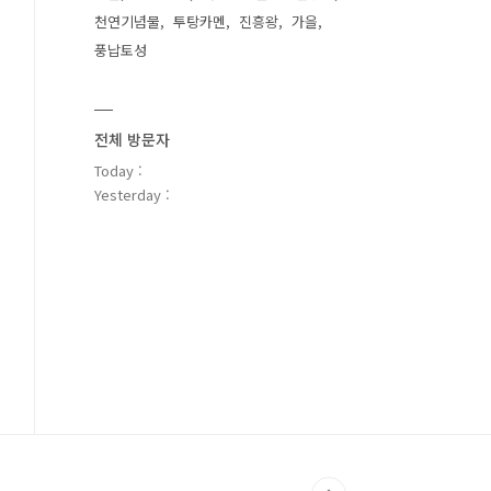
천연기념물
투탕카멘
진흥왕
가을
풍납토성
전체 방문자
Today :
Yesterday :