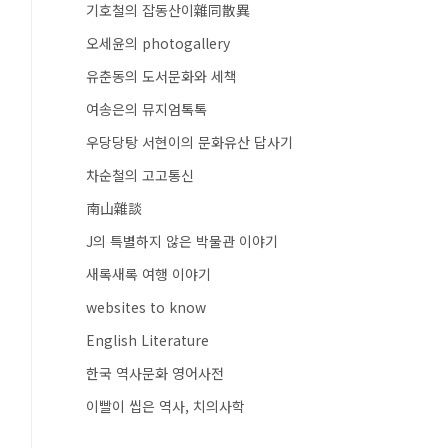
기호철의 잡동산이雜同散異
오세윤의 photogallery
유춘동의 도서문화와 세책
여송은의 뮤지엄톡톡
우당당탕 서현이의 문화유산 답사기
차순철의 고고통신
南山雜談
J의 특별하지 않은 박물관 이야기
새록새록 여행 이야기
websites to know
English Literature
한국 역사문화 영어사전
이빨이 씹은 역사, 치의사학