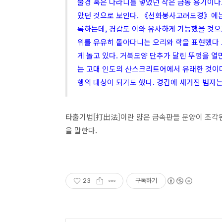
불경 혹은 다라니를 넣었던 작은 금동 용기이다
았던 것으로 보인다. 《선화봉사고려도경》에는 
록하는데, 경갑도 이와 유사하게 기능했을 것으
위를 유유히 돌아다니는 오리와 학을 표현했다 
게 놀고 있다. 거북모양 단추가 달린 뚜껑을 열
는 고대 인도의 산스크리트어에서 유래한 것이다
행의 대상이 되기도 했다. 경갑에 새겨진 범자
타출기법[打出法]이란 얇은 금속판을 문양이 조각
을 말한다.
23
구독하기