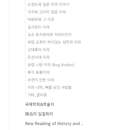
슈겐도와 일본 미라 이야기
극지와 고지의 얼음 미라
마왕퇴와 그 이웃
실크로드 미라
오슈 후지와라와 히라이즈미
유럽 교회의 썩지않는 성직자 미라
신대륙의 미라
조선시대 미라
유럽 니탄 미라 (Bog Bodies)
북극 동물미라
우연이 만든 미라
미라 너머, 뼈를 남긴 사람들
기타_준비중
국제학회&학술지
探古의 일필휘지
New Reading of History and ..