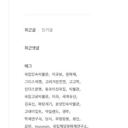
최근글
인기글
최근댓글
태그
국립민속박물관
이규보
문화재
그리스여행
고려거란전쟁
고고학
인더스문명
동국이상국집
박물관
국립고궁박물관
미라
세계유산
김유신
화랑세기
온양민속박물관
고대이집트
아일랜드
경주
학예연구사
당시
무령왕릉
용인
모란
museum
국립해양문화재연구소