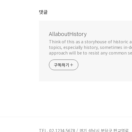
댓글
AllaboutHistory
Think of this as a storyhouse of historic a
topics, especially history, sometimes in-
approach will be to resist any common se
구독하기
TEL. 02.1234.5678 / 경기 성남시 분당구 판교역로