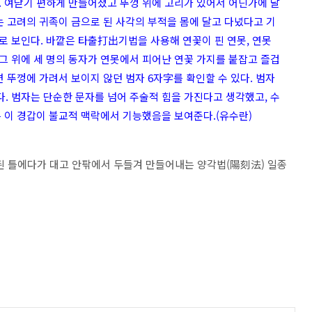
. 여닫기 편하게 만들어졌고 뚜껑 위에 고리가 있어서 어딘가에 달
고려의 귀족이 금으로 된 사각의 부적을 몸에 달고 다녔다고 기
로 보인다. 바깥은 타출打出기법을 사용해 연꽃이 핀 연못, 연못
그 위에 세 명의 동자가 연못에서 피어난 연꽃 가지를 붙잡고 즐겁
면 뚜껑에 가려서 보이지 않던 범자 6자字를 확인할 수 있다. 범자
. 범자는 단순한 문자를 넘어 주술적 힘을 가진다고 생각했고, 수
는 이 경갑이 불교적 맥락에서 기능했음을 보여준다.(유수란)
된 틀에다가 대고 안팎에서 두들겨 만들어내는 양각법(陽刻法) 일종