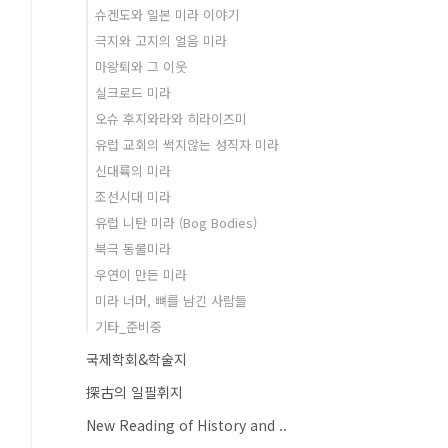
슈겐도와 일본 미라 이야기
극지와 고지의 얼음 미라
마왕퇴와 그 이웃
실크로드 미라
오슈 후지와라와 히라이즈미
유럽 교회의 썩지않는 성직자 미라
신대륙의 미라
조선시대 미라
유럽 니탄 미라 (Bog Bodies)
북극 동물미라
우연이 만든 미라
미라 너머, 뼈를 남긴 사람들
기타_준비중
국제학회&학술지
探古의 일필휘지
New Reading of History and ..