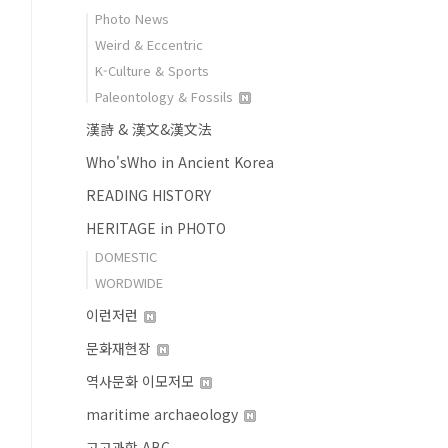
Photo News
Weird & Eccentric
K-Culture & Sports
Paleontology & Fossils
漢詩 & 漢文&漢文法
Who'sWho in Ancient Korea
READING HISTORY
HERITAGE in PHOTO
DOMESTIC
WORDWIDE
이런저런
문화재현장
역사문화 이모저모
maritime archaeology
고고과학 ABC