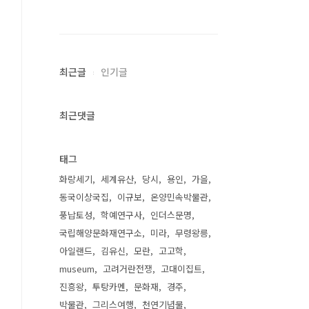
최근글
인기글
최근댓글
태그
화랑세기
세계유산
당시
용인
가을
동국이상국집
이규보
온양민속박물관
풍납토성
학예연구사
인더스문명
국립해양문화재연구소
미라
무령왕릉
아일랜드
김유신
모란
고고학
museum
고려거란전쟁
고대이집트
진흥왕
투탕카멘
문화재
경주
박물관
그리스여행
천연기념물