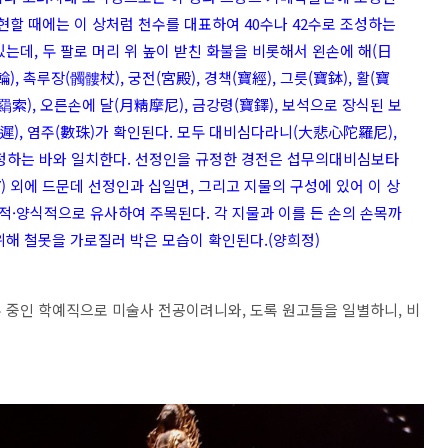
현할 때에는 이 상처럼 천수를 대표하여 40수나 42수로 조성하는
있는데, 두 팔로 머리 위 높이 받친 화불을 비롯해서 왼손에 해(日
), 촉루장(髑髏杖), 궁전(宮殿), 경책(寶經), 그릇(寶鉢), 활(寶
사(羂索), 오른손에 달(月精摩尼), 금강령(寶鐸), 보석으로 장식된 보
(軍遲), 염주(數珠)가 확인된다. 모두 대비심다라니(大悲心陀羅尼),
규정하는 바와 일치한다. 선정인을 규정한 경전은 섭무의대비심보타
 외에 드문데 선정인과 십일면, 그리고 지물의 구성에 있어 이 상
적·양식적으로 유사하여 주목된다. 각 지물과 이를 든 손의 손목까
위해 철못을 가로질러 박은 모습이 확인된다.(양희정)
 중인 학예직으로 미술사 전공이려니와, 도록 원고들을 일별하니, 비