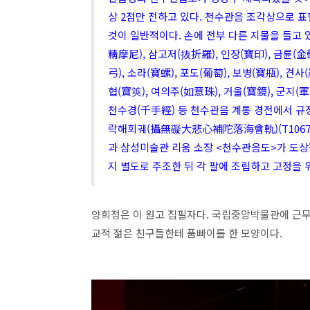
상 2점만 전하고 있다. 천수관음 조각상으로 표
것이 일반적이다. 손에 전부 다른 지물을 들고 
精摩尼), 삼고저(抜折羅), 인장(寶印), 금륜(金輪
弓), 소라(寶螺), 포도(葡萄), 보병(寶甁), 견
협(寶筴), 여의주(如意珠), 거울(寶鏡), 군지
천수경(千手經) 등 천수관음 계통 경전에서 
락해회궤(攝無礙大悲心補陀落海會軌)(T1067)
과 삼성미술관 리움 소장 <천수관음도>가 도상
지 별도로 주조한 뒤 각 팔에 조립하고 고정을 
양희정은 이 원고 집필자다. 국립중앙박물관에 근무
교적 젊은 친구들한테 품빠이를 한 모양이다.