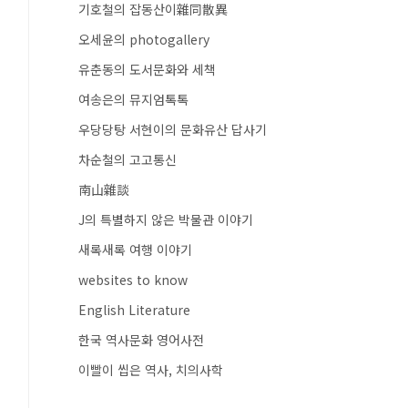
기호철의 잡동산이雜同散異
오세윤의 photogallery
유춘동의 도서문화와 세책
여송은의 뮤지엄톡톡
우당당탕 서현이의 문화유산 답사기
차순철의 고고통신
南山雜談
J의 특별하지 않은 박물관 이야기
새록새록 여행 이야기
websites to know
English Literature
한국 역사문화 영어사전
이빨이 씹은 역사, 치의사학