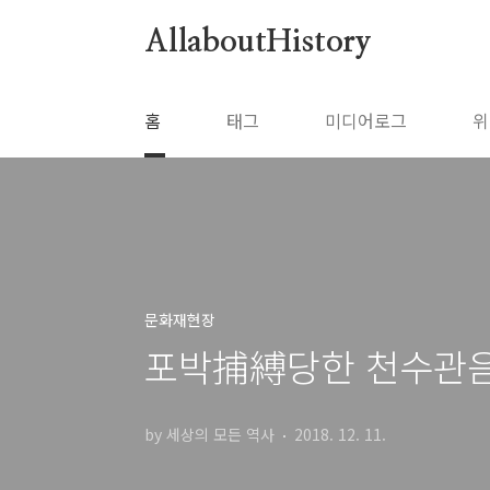
본문 바로가기
AllaboutHistory
홈
태그
미디어로그
위
문화재현장
포박捕縛당한 천수관
by 세상의 모든 역사
2018. 12. 11.