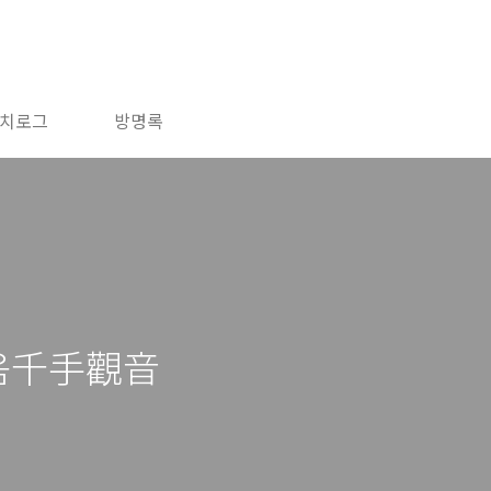
치로그
방명록
음千手觀音