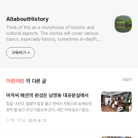
로그 정보
AllaboutHistory
Think of this as a storyhouse of historic and
cultural aspects. The stories will cover various
topics, especially history, sometimes in-depth,
sometimes with a light touch. One constant
approach will be to resist any common sense or
구독하기
generalized viewpoint
더보기
이런저런
의 다른 글
아저씨 패션의 완성은 남영동 대공분실에서
글 내용
집을 나선다. 딸딸이 질질 끌고 반바지 차림으로 보게또엔
잔뜩 뭘 넣고 우선 이발소에 간다. 여긴 피대 없수? 없단다.
머리는 쳤겠다 어슬렁 동네 산뽀 가다가 남영역으로 방향
11
0
2019. 8. 17.
을 튼다. 뭐 지들이 날 알아? 안들 우짤겨? 익명은 점점 자
신감을 불러낸다. 박종철이 고문 끝에 유명을 달리한 남영
동 대공분실이다. 지금은 민주인권기념관이라는 타이틀로