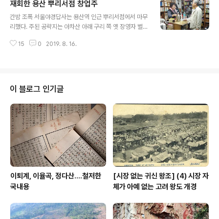
재회한 용산 뿌리서점 창업주
바깠다. 예가 그 분실인 걸 알고 왔으니 은폐하려 마시오.
글 내용
들어갈라 카는데 정문에서 아래위로 흝으며 날 막 날 째리
간밤 조폭 서울야경답사는 용산역 인근 뿌리서점에서 마무
본다. 그래 내가 민주투사로 보이나 보다. 아직도 빨갱이 잡
리했다. 주된 공략지는 아차산 아래 구리 쪽 옛 장영자 별장
던 버릇 못 버맀나 보다. 걱정할 거 없수. 사진만 몇장 찍고
과 옛 광나루 일대서 조망한 한강과 그 너머 강남 풍광이었
나갈낑께 김수근 승효상이랑 유홍준이가 막 띄우는 유신시
15
0
2019. 8. 16.
으니, 이를 대략으로 끝내고는 용산으로 날으다 급작스레
대 체제 옹호용 건축가다. 쪽팔리게 대공분실이 뭐냐? 부끄
이 중고서점으로 향하니 시침은 대략 10을 가리켰다. 거개
럽지도 않나봐. 아저씨..
헌책방을 찾는 사람이 그렇듯이 나 역시 무엇을 특정하기
보다는 이곳저곳 살피다 맘에 드는 게 있으면 수거하는 형
식이라, 왔노라 흔적은 남긴답시고 괜한 셀피 한 장 찍는데
이 블로그 인기글
끌리쉐 탈피하자 해서 별꼴 지어보다 저 꼴이 빚어졌다. 들
어서니 안주인 마님 반갑게 맞아준다. 그간 창업주 아드님
이 계속 자릴 지켰는데 작은 사장님 어디 가셨냐니 조금전
퇴근했단다. 어른 어떠시냐 여쭈니 저기 계시지 않냐 한다.
아이고...몸 어떠시냐 잠깐이나..
이퇴계, 이율곡, 정다산....철저한
[시장 없는 귀신 왕조] (4) 시장 자
국내용
체가 아예 없는 고려 왕도 개경