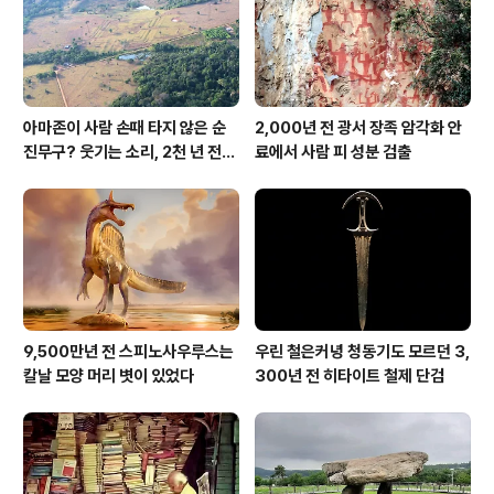
아마존이 사람 손때 타지 않은 순
2,000년 전 광서 장족 암각화 안
진무구? 웃기는 소리, 2천 년 전에
료에서 사람 피 성분 검출
이미 사람 바글바글
9,500만년 전 스피노사우루스는
우린 철은커녕 청동기도 모르던 3,
칼날 모양 머리 볏이 있었다
300년 전 히타이트 철제 단검