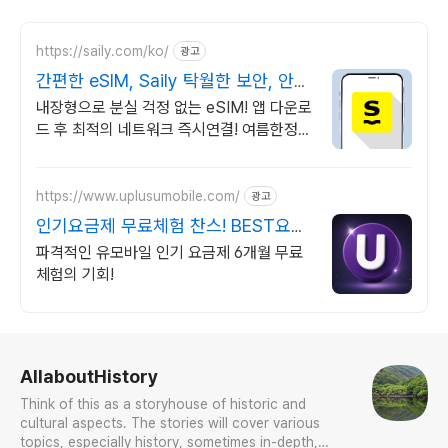
https://saily.com/ko/
광고
간편한 eSIM, Saily 탁월한 보안, 안정
적인 연결
내장형으로 분실 걱정 없는 eSIM! 앱 다운로
드 후 최적의 네트워크 즉시연결! 여름한정특
가, 5% 할인에 Saily 크레딧 최대 5% 캐시
백까지!
https://www.uplusumobile.com/
광고
인기요금제 무료체험 찬스! BEST요금
제 체감 0원도전
파격적인 유모바일 인기 요금제 6개월 무료
체험의 기회!
로그 정보
AllaboutHistory
Think of this as a storyhouse of historic and
cultural aspects. The stories will cover various
topics, especially history, sometimes in-depth,