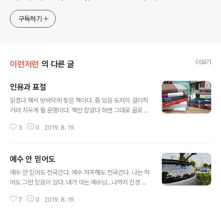
sometimes with a light touch. One constant
approach will be to resist any common sense or
구독하기
generalized viewpoint
더보기
이런저런
의 다른 글
인용과 표절
글 내용
읽겠다 해서 방바닥에 쌓은 책이다. 좀 있음 도저히 걸리적
거려 치우게 될 운명이다. 책만 잡았다 하면 그대로 골로 간
다. 체력 저하 나이 탓 그리고 독서를 방해하는 '기사 왔습
3
0
2019. 8. 19.
니다' 하는 알림 등등의 이유를 생각해 본다. 《장거정》은 통
독하고 물려놓았으니 군데군데 내가 요긴하다 생각한 곳은
표시를 해두었거니와 그것들을 적당한 형태로 갈무리해두
예수 안 믿어도
어야 나중에 혹 쓰임이라도 있다. 이를 차기箚記라 하며 이
글 내용
차기가 끝나야 온전히 비로소 저 책은 내것이 된다. 개중 괜
예수 안 믿어도 천국간다. 예수 저주해도 천국간다. 나는 적
찮다 하는 걸로 이건 딴 사람도 알아두었음 하는 것들은 적
어도 그런 믿음이 있다. 내가 아는 예수님...나까지 신경 쓸
당히 공유도 한다. 적어도 나는 그리 공부하며 더러 공유하
정도로 한가한 양반 아니다.
고 교유한다. 이리저리 걸리적거리는 대로 남독濫讀하는
7
0
2019. 8. 19.
스타일이기는 하나, 졸음과 싸워가며, 세월과 싸워가며 문
득문득 마주한 것과 순간순간..