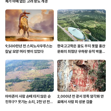
체가 아예 없는 고려 왕도 개경
9,500만년 전 스피노사우루스는
한국고고학은 꿈도 꾸지 못할 홍산
칼날 모양 머리 볏이 있었다
문화의 최첨단 우하량 유적 박물관
[신화통신]
아마존이 사람 손때 타지 않은 순
2,000년 전 광서 장족 암각화 안
진무구? 웃기는 소리, 2천 년 전에
료에서 사람 피 성분 검출
이미 사람 바글바글