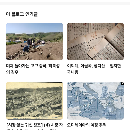
이 블로그 인기글
미쳐 돌아가는 고고 중국, 하북성
이퇴계, 이율곡, 정다산....철저한
의 경우
국내용
[시장 없는 귀신 왕조] (4) 시장 자
오디세이아의 여정 추적