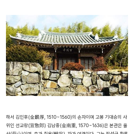
하서 김인후(金麟厚, 1510~1560)의 손자이며 고봉 기대승의 사
위인 선교랑(宣敎郎) 김남중(金南重, 1570~1636)은 본관은 울
산(蔚山)이며, 호가 취옹(醉翁), 자가 여겸이다. 그는 장성군 황룡