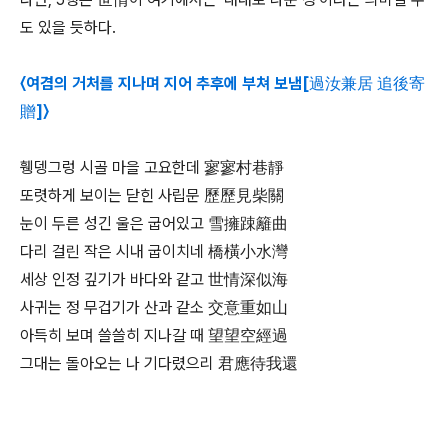
도 있을 듯하다.
〈여겸의 거처를 지나며 지어 추후에 부쳐 보냄[過汝兼居 追後寄
贈]〉
휑뎅그렁 시골 마을 고요한데 寥寥村巷靜
또렷하게 보이는 닫힌 사립문 歷歷見柴關
눈이 두른 성긴 울은 굽어있고 雪擁踈籬曲
다리 걸린 작은 시내 굽이치네 橋橫小水灣
세상 인정 깊기가 바다와 같고 世情深似海
사귀는 정 무겁기가 산과 같소 交意重如山
아득히 보며 쓸쓸히 지나갈 때 望望空經過
그대는 돌아오는 나 기다렸으리 君應待我還