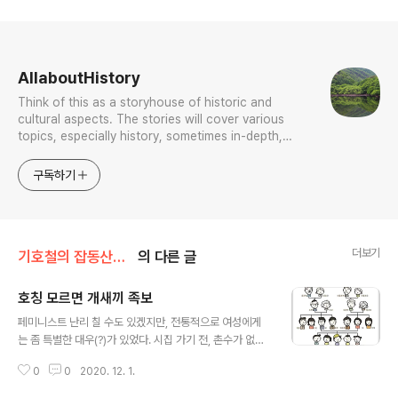
로그 정보
AllaboutHistory
Think of this as a storyhouse of historic and
cultural aspects. The stories will cover various
topics, especially history, sometimes in-depth,
sometimes with a light touch. One constant
approach will be to resist any common sense or
구독하기
generalized viewpoint
더보기
기호철의 잡동산이雜同散異
의 다른 글
호칭 모르면 개새끼 족보
글 내용
페미니스트 난리 칠 수도 있겠지만, 전통적으로 여성에게
는 좀 특별한 대우(?)가 있었다. 시집 가기 전, 촌수가 없는
고모부는 어린 처질녀에게 높임말인 '~하소'를 해야 했다.
0
0
2020. 12. 1.
출가한 이후로는 시댁 사람이 되었다는 뜻으로 자손에게는
시댁 성을 붙여 김실金室 이실李室처럼 불렀다. 그럼 자