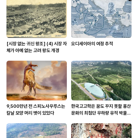
[시장 없는 귀신 왕조] (4) 시장 자
오디세이아의 여정 추적
체가 아예 없는 고려 왕도 개경
9,500만년 전 스피노사우루스는
한국고고학은 꿈도 꾸지 못할 홍산
칼날 모양 머리 볏이 있었다
문화의 최첨단 우하량 유적 박물관
[신화통신]