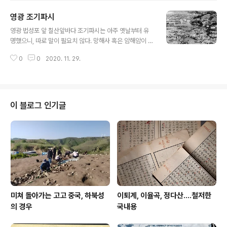
손이 아닌 누나, 누이, 고모, 대고모는 어찌 불렀을까?마찬
영광 조기파시
가지로 누나는 김씨자金氏姉처럼 누이는 김씨매金氏妹
글 내용
처럼 고모는 김씨고金氏姑 따위로 불렀다.예컨대, 저자가
영광 법성포 앞 칠산앞바다 조기파시는 아주 옛날부터 유
유씨인데 '韓氏妹'를 '누이 한씨'라고 번역하는 경우가 상
명했으니, 따로 말이 필요치 않다. 망해사 혹은 암해암이 영
당히 많다.일전에 원문도 첨부되지 않은 어떤 번역본을 보
광 바닷가에 있었는데, 오늘날 위치는 분명하지 않다. 추담
다가 개새끼 족보 보는 느낌이 들었다.
0
0
2020. 11. 29.
秋潭 김우급金友伋(1574~1643)은 그의 벗으로 자가
사흥士興인 사람의 집이 근처여서 망해암에서 고깃배 등
불을 보고 싶어하였고, 마침내 소원을 이루어 시를 남겼다.
망해암은 수은 강항이나 윤진의 아들 윤운구尹雲衢 같은
이가 이곳에서 남긴 시문이 전한다. 《망해사에서 고깃배 등
이 블로그 인기글
불을 읊다[望海寺詠漁燈]》 눈에 가득히 펼쳐진 일천 점
들 極目羅千點 높았다 낮았다 원근을 오가도다 悠揚近
遠行 신기루에 잠겨 기묘함 빼앗기고 奪奇潛怪蜃 큰고
래 달리니 무서워 나뉘었소 分㥘走長鯨 중은 하늘에 달이
없어 놀라고 僧訝天無月 아이 물에 별 있다고 시끄럽네 ..
미쳐 돌아가는 고고 중국, 하북성
이퇴계, 이율곡, 정다산....철저한
의 경우
국내용