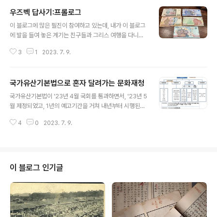
우즈벡 답사기:프롤로그
글 내용
이 블로그에 많은 필진이 참여하고 있는데, 내가 이 블로그
에 발을 들여 놓은 계기는 친구들과 그리스 여행을 다니면
서 페북에 올린 글을 김태식 단장님이 블로그에 옮겨주시
3
1
2023. 7. 9.
면서 부터였다. 이후 답사기뿐만 아니라 내가 하는 문화재
관련 일, 학예연구사 관련 활동, 신문 기고 칼럼 등등 이것
저것 틈나는 대로 끄적거리고 있다. 돌이켜 보니 한 달에 많
국가유산기본법으로 혼자 달려가는 문화재청
아야 3-4건, 적게는 1-2건 올리는 정도였는데, 모처럼 긴
글 내용
연재를 할 기회가 생겼다. 처음 블로그 시작하면서 썼던 그
국가유산기본법이 '23년 4월 국회를 통과하면서, '23년 5
리스 여행기처럼, 지난 일주일동안[6.30~7.7] 오랜만에
월 제정되었고, 1년의 예고기간을 거쳐 내년부터 시행된다
해외여행을 다녀왔다. 올해 초 만 3년만의 해외여행을 어
고 한다. 이와 관련해서 문화재청도 국가유산청으로 조직
디로 갈까 고민했는데, 코로나 이전부터 가고 싶었던 고대
4
0
2023. 7. 9.
을 변경하는 수순을 밟고 있으며, 시행령 제정 및 관련법 추
실크로드 도시들이 있는 우즈베키스탄으로 정해버렸다. 엄
가 입법 등 여러 방면에서 움직임이 있는 것으로 안다. 문화
청 더워서, 여름에는 잘..
재청에서 배포한 보도자료에 따른 국가유산기본법의 주요
내용을 크게 정리해보면, 세 가지 정도로 압축된다. 첫째,
명칭개선이다. 국가유산기본법의 주요 내용은 과거 유물의
이 블로그 인기글
재화적 성격이 강한 문화‘재(財)’ 용어를 버리고, 과거·현재
·미래를 아우르는 유산(遺産)으로서의 정책 패러다임 변화
를 꾀한다는 것이다. 둘째, 분류체계 재정립이다. 국제기준
과 부합하게 분류체계를 문화유산, 자연유산, 무형유산으
로 분류하고, 통칭 '국가유산'..