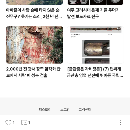
아마존이 사람 손때 타지 않은 순
여주 고려시대 은제 기물 무더기
진무구? 웃기는 소리, 2천 년 전에
발견 보도자료 전문
이미 사람 바글바글
2,000년 전 광서 장족 암각화 안
[금관총은 자비왕릉] (7) 잽싸게
료에서 사람 피 성분 검출
금관총 영업 전선에 뛰어든 국립박
물관, 하지만 잘못 고른 영업사원
의안내
티스토리
로그인
고객센터
© Daum Corp.
1
1