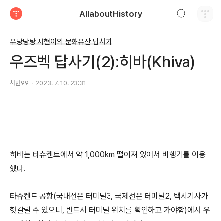
검색하기
AllaboutHistory
티스토리
우당당탕 서현이의 문화유산 답사기
우즈벡 답사기(2):히바(Khiva)
서현99
2023. 7. 10. 23:31
히바는 타슈켄트에서 약 1,000km 떨어져 있어서 비행기를 이용
했다.
타슈켄트 공항(국내선은 터미널3, 국제선은 터미널2, 택시기사가
헛갈릴 수 있으니, 반드시 터미널 위치를 확인하고 가야함)에서 우