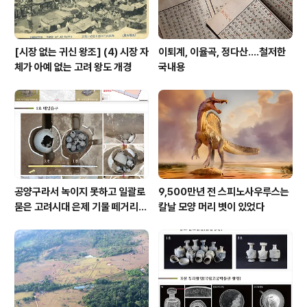
[시장 없는 귀신 왕조] (4) 시장 자
이퇴계, 이율곡, 정다산....철저한
체가 아예 없는 고려 왕도 개경
국내용
공양구라서 녹이지 못하고 일괄로
9,500만년 전 스피노사우루스는
묻은 고려시대 은제 기물 떼거리로
칼날 모양 머리 볏이 있었다
여주서 발견