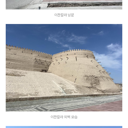
이찬칼라 남문
이찬칼라 외벽 모습