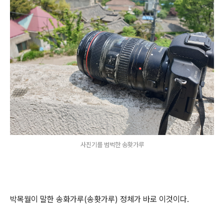
사진기를 범벅한 송홧가루
박목월이 말한 송화가루(송홧가루) 정체가 바로 이것이다.