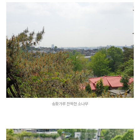
송홧가루 잔뜩한 소나무