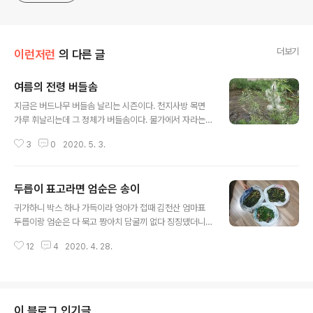
더보기
이런저런
의 다른 글
여름의 전령 버들솜
글 내용
지금은 버드나무 버들솜 날리는 시즌이다. 천지사방 목면
가루 휘날리는데 그 정체가 버들솜이다. 물가에서 자라는
속성 활엽수인 버드나무는 지금은 아무짝에도 쓸모없어 고
3
0
2020. 5. 3.
작 이쑤시개 만드는 재료가 전부이나 예로부터 이별의 상
징이었다. 버드나무 어디에 그런 맛이 있는지 알지 못하나
그에 해당하는 柳는 흔히 같은 발음인 留와 연동해서 떠나
두릅이 표고라면 엄순은 송이
지 말고 머물러 달란 뜻으로 혼용하기도 하지만 별리別離
글 내용
없는 留가 가당키나 하겠는가? 그래서 떠나는 사람한텐 버
귀가하니 박스 하나 가득이라 엉아가 접때 김천산 엄마표
드나무 가지를 꺾어 다시 만나잔 기약하곤 했다. 그걸 받은
두릅이랑 엄순은 다 묵고 짱아치 담굴끼 없다 징징댔더니
사람이 그 버드나무 가지를 어찌 했는지는 알 수 없지만 이
가득 따서 부쳤다. 두릅이 두 가지요 한 뭉탱기는 엄이라 두
내 패대기치지 아니했겠는가? 혹 머리 갓끈에 꽂았을 수도
12
4
2020. 4. 28.
릅은 좀 마이 피어 짱아치로 적당한 거랑 갓순이랑 갈라놨
있으나 이내 버려지는 신세는 마찬가지다. 꽃다발도 이내
고 엄순은 한창 맛이 도는 딱 그것이다. 마누라가 엄순을 몰
시들고 마는데 그 하늘하늘한 버들가지야 버들..
라 물어서 내가 그랬다. 두릅이 표고라면 엄순이는 송이나
능이야.
이 블로그 인기글