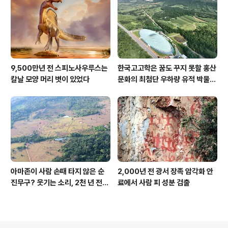
9,500만년 전 스피노사우루스는
한국고고학은 꿈도 꾸지 못할 홍산
칼날 모양 머리 볏이 있었다
문화의 최첨단 우하량 유적 박물관
[신화통신]
아마존이 사람 손때 타지 않은 순
2,000년 전 광서 장족 암각화 안
진무구? 웃기는 소리, 2천 년 전에
료에서 사람 피 성분 검출
이미 사람 바글바글