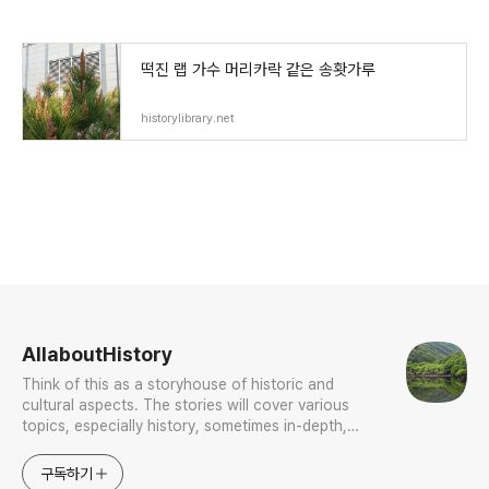
떡진 랩 가수 머리카락 같은 송홧가루
historylibrary.net
로그 정보
AllaboutHistory
Think of this as a storyhouse of historic and
cultural aspects. The stories will cover various
topics, especially history, sometimes in-depth,
sometimes with a light touch. One constant
approach will be to resist any common sense or
구독하기
generalized viewpoint