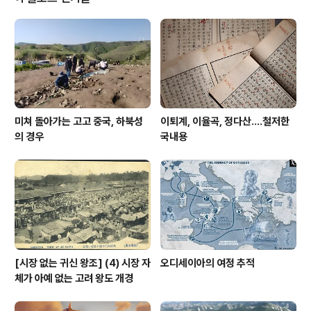
미쳐 돌아가는 고고 중국, 하북성
이퇴계, 이율곡, 정다산....철저한
의 경우
국내용
[시장 없는 귀신 왕조] (4) 시장 자
오디세이아의 여정 추적
체가 아예 없는 고려 왕도 개경