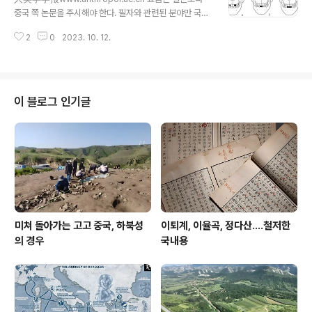
과는 일반 독자에게 반드시 그 분들의 눈높이에서 돌려줘
중국 쪽 논문을 주시해야 한다. 필자와 관련된 분야만 국한
야 한다는 소신 때문이다. 우리나라는 학회에 이런 것이 많
하여 말한다면 중국의 요즘 이 쪽 논문들 수준이 아주 높다.
지 않은데 해외 학회의 경우 학회 일정 중 하루 반나절 정도
2
0
2023. 10. 12.
위 인류학학보는 소위 중국이 키우는 고고학분야 CSSCI
는 해당 학회가 열리는 도시의 시민을 대상으로 "시민강
(Chinese Social Science Citation Index)에 포함된
좌"를 거의 반드시 개최하..
학술지이고, 우리가 계속 주시해야 할 이유가 있는 잡지다.
이 블로그 인기글
미쳐 돌아가는 고고 중국, 하북성
이퇴계, 이율곡, 정다산....철저한
의 경우
국내용