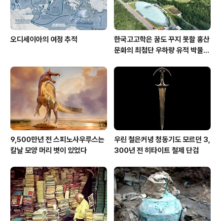
오디세이아의 여정 추적
한국고고학은 꿈도 꾸지 못할 홍산
문화의 최첨단 우하량 유적 박물관
[신화통신]
9,500만년 전 스피노사우루스는
우린 철은커녕 청동기도 모르던 3,
칼날 모양 머리 볏이 있었다
300년 전 히타이트 철제 단검