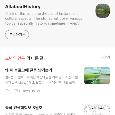
AllaboutHistory
Think of this as a storyhouse of historic and
cultural aspects. The stories will cover various
topics, especially history, sometimes in-depth,
sometimes with a light touch. One constant
approach will be to resist any common sense or
구독하기
generalized viewpoint
더보기
노년의 연구
의 다른 글
왜 이 블로그에 글을 남기는가
글 내용
필자는 이 블로그에 독립 세션의 글을 계속 남기고 있다. 필
자의 연구 전공인 "사람, 질병, 그리고 역사"에 대한 글이
다. 최근에는 동물에 대한 글도 남기고 있는데, 이것은 개인
3
1
2023. 10. 13.
적 관심사라기 보다는 최근 인간의 질병에서 동물을 아우
르는 큰 틀의 ONE PALEOPATHOLOGY가 국제학계에
서 태동의 기미를 보이고 있는데 이에 보다 발빠르게 대응
중국 인류학학보 8월호
하기 위해서다. 필자가 이 블로그에 글을 남기는 것은 이 세
글 내용
션에 처음 글을 쓸 때도 이야기한 것이지만, 연구로 얻은 성
人类学学报www.anthropol.ac.cn 요즘은 일본보다