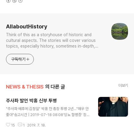
로그 정보
AllaboutHistory
Think of this as a storyhouse of historic and
cultural aspects. The stories will cover various
topics, especially history, sometimes in-depth,
sometimes with a light touch. One constant
approach will be to resist any common sense or
구독하기
generalized viewpoint
더보기
NEWS & THESIS
의 다른 글
주사파 발언 박홍 신부 투병
글 내용
"주사파 배후에 김정일" 박홍 전 총장 투병 2년…"매우 안
좋아"송고시간 | 2019-07-18 08:08'당뇨 합병증' 장기
치료…1990년대 설화로 '입방아' 박홍 신부...서강대 총장
15
1
2019. 7. 18.
이라 불러야 할까?믿든곱든 박홍이라는 이름은 한 시대를
풍미했다. 그런 그도 쓰러진 지 오래란다. 불행 중 다행이랄