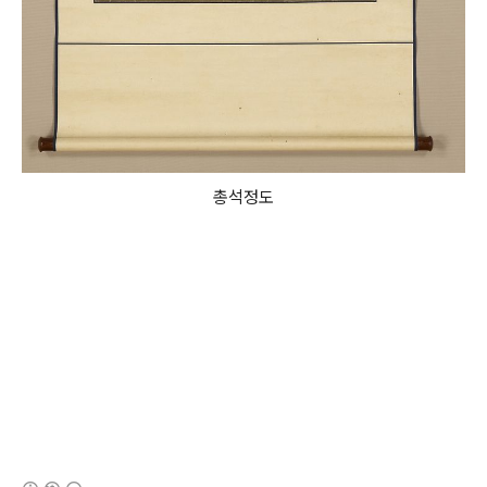
총석정도
(새창열림)