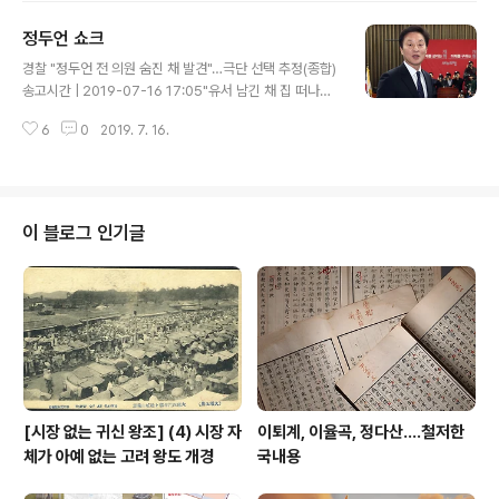
까? 나는 그가 이른바 주사파 발언으로 한창 논란 중심에
정두언 쇼크
섰을 적에는 그와 떨어진 기자생활을 했다. 내가 사회부로
글 내용
가서, 서강대를 담당하게 되었을 때는 이미 그는 전 총장이
경찰 "정두언 전 의원 숨진 채 발견"…극단 선택 추정(종합)
었고, 이미 뉴스메이커로는 신선미가 확 떨어진 상태라 그
송고시간 | 2019-07-16 17:05"유서 남긴 채 집 떠나…
와 관련한 뉴스를 챙길 일은 거의 없었다. 여담이지만, 내가
부인이 신고"…경찰, 경위 파악 중 정두언 전 의원 사망에
서강대를 들락거리던 시절 총장은 이상일 신부였다. 이 총
6
0
2019. 7. 16.
시사 프로들도 '충격'송고시간 | 2019-07-16 17:10MB
장 신부님 아주 재밌는 양반이었다. 신부라고 하면 거개 우
N '판도라'·KBS '사사건건' 등 출연…방송사들 "확인 중"
리는 근..
조금전 "정두언이 죽었다"는 말이 편집국에 나왔다. 누구?
정치인 정두언? 하고 물으니 그렇단다. 우리 공장 사회부에
서 한줄짜리 긴급기사가 나간 모양이다. 그의 사망 소식이
이 블로그 인기글
'[속보] 경찰 "정두언 전 의원 산에서 숨진채 발견"'이라는
제하 우리 공장 송고기사 기준으로 보니 16시 44분이다.
나랑 직접 인연은 거의 없지만, 정치판과 방송가 활동을 통
해 너무나 친숙한 저와 같은 인물이 느닷없이..
[시장 없는 귀신 왕조] (4) 시장 자
이퇴계, 이율곡, 정다산....철저한
체가 아예 없는 고려 왕도 개경
국내용