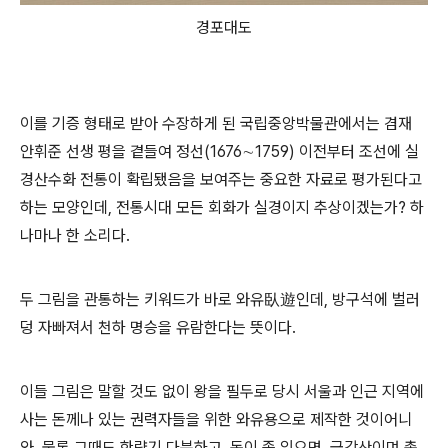
경포대도
이를 기증 형태로 받아 수장하게 된 국립중앙박물관에서는 겸재
안휘준 선생 평을 곁들여 정선(1676∼1759) 이전부터 조선에 실
경산수화 전통이 확립됐음을 보여주는 중요한 자료로 평가된다고
하는 모양인데, 전통시대 모든 회화가 실경이지 추상이겠는가? 하
나마나 한 소리다.
두 그림을 관통하는 키워드가 바로 와유臥遊인데, 방구석에 벌러
덩 자빠져서 천하 명승을 유람한다는 뜻이다.
이들 그림은 말할 것도 없이 왕을 필두로 당시 서울과 인근 지역에
사는 돈께나 있는 권력자들을 위한 와유용으로 제작한 것이어니
와, 물론 그때도 한량기 다분하고, 돈이 좀 있으면, 금강산이며 총