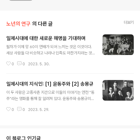
더보기
노년의 연구
의 다른 글
일제시대에 대한 새로운 해명을 기대하며
글 내용
필자가 이제 망 60이 연배가 되어 느끼는 것은 이것이다.
세상 사람들 다 비슷하고 나라나 민족도 마찬가지라는 것
이다. 이러니까 못 살지라는 말보다 못 사니까 이렇게 살지
0
0
2023. 5. 30.
라는 말이 진리더라는 말이다. 나쁜 놈 좋은 놈은 어느 나라
건 골고루 비슷하더라는 말이다. 이건 한국에도 적용되고,
일본에도, 인도에도, 미국에도 적용되는 말이다. 필자도 일
일제시대의 지식인: [1] 윤동주와 [2] 송몽규
본에 좋은 친구가 있다. 싸가지 없는 일본인도 봤다. 그렇다
글 내용
고 쳐도 그 어느쪽을 일본인이라는 사람 전체로 일반화할
이 두 사람은 고종사촌 지간으로 이들의 이야기는 연전 "동
수는 없다. 일제시대를 바라볼 때 일본인은 나쁜 사람들이
주"라는 영화를 통해 잘 알려져 있다. 윤동주와 송몽규의
라던가, 일제시대는 이렇게 포악했다던가, 이런 쪽으로 촛
일제시대 프로필을 보면-. 윤동주: 명동소학교-광명중학
점을 맞춰서는 백년이 지나도 우리는 일제시대가 왜 문제
0
0
2023. 5. 29.
교-연희전문 (문과) 송몽규: 명동소학교-대성중학교-연희
였는지, 왜 해방되는 순간 조선인들은 기뻐했는지 그 이유
전문 (문과) 이다. 연희전문을 마친 후 둘은 일본유학을 택
를 모르게 될 것이다. 일본은 식민..
하는데 결국 조선땅에서는 그 이상의 대학 교육이 불가능
했기 때문이다. 이들이 조선에서 택할 수 있는 길은 경성제
대예과를 들어가거나 (이 경우 연희전문을 나왔으므로 고
이 블로그 인기글