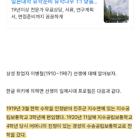
일본대학 유학준비 유학나우 1:1 맞춤
상담
19년이상 전문가 무료상담, 서류, 연구계획
서, 면접준비까지 꼼꼼하게
삼성 창업자 이병철(1910~1987) 선생에 대해 알아보자.
한글 위키에 의하면 선생의 일제시대 프로필은 다음과 같다.
1919년 3월 한학 수학을 인정받아 진주군 지수면에 있는 지수공
립보통학교 3학년에 편입했다.
1920년 11살에 지수공립보통학교
4학년 당시 어머니의 친정이 있는 경성의 수송공립보통학교로 전
학을 갔다.