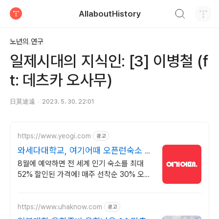
검색하기
AllaboutHistory
티스토리
노년의 연구
일제시대의 지식인: [3] 이병철 (f
t: 데츠카 오사무)
日莫途遠
2023. 5. 30. 22:01
https://www.yeogi.com
광고
와세다대학교, 여기어때 오픈런숙소 최
대 81% 할인
8월에 예약하면 전 세계 인기 숙소를 최대
52% 할인된 가격에! 매주 선착순 30% 오픈
런 할인까지, 지금 최저가로 숙소 예약하기
https://www.uhaknow.com
광고