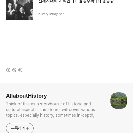
일제시대의 지식인: [1] 윤동주와 [2] 송몽규
historylibrary.net
(새창열림)
로그 정보
AllaboutHistory
Think of this as a storyhouse of historic and
cultural aspects. The stories will cover various
topics, especially history, sometimes in-depth,
sometimes with a light touch. One constant
approach will be to resist any common sense or
구독하기
generalized viewpoint