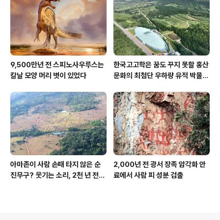
9,500만년 전 스피노사우루스는
한국고고학은 꿈도 꾸지 못할 홍산
칼날 모양 머리 볏이 있었다
문화의 최첨단 우하량 유적 박물관
[신화통신]
아마존이 사람 손때 타지 않은 순
2,000년 전 광서 장족 암각화 안
진무구? 웃기는 소리, 2천 년 전에
료에서 사람 피 성분 검출
이미 사람 바글바글