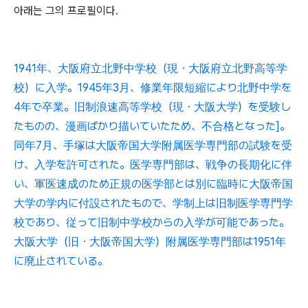
아래는 그의 프로필이다.
1941年、大阪府立北野中学校（現・大阪府立北野高等学
校）に入学。1945年3月、修業年限短縮により北野中学を
4年で卒業。旧制浪速高等学校（現・大阪大学）を受験し
たものの、漫画ばかり描いていたため、不合格となった]。
同年7月、手塚は大阪帝国大学附属医学専門部の試験を受
け、入学を許可された。医学専門部は、戦争の長期化に伴
い、軍医速成のため正規の医学部とは別に臨時に大阪帝国
大学の学内に付設されたもので、学制上は旧制医学専門学
校であり、従って旧制中学校からの入学が可能であった。
大阪大学（旧・大阪帝国大学）附属医学専門部は1951年
に廃止されている。