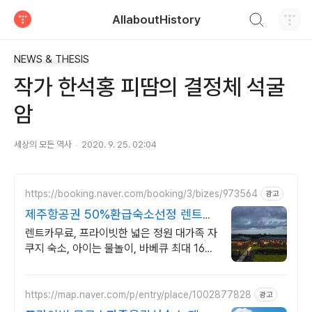
검색하기
AllaboutHistory
티스토리
NEWS & THESIS
작가 한석홍 피땀의 결정체 석굴
암
세상의 모든 역사
2020. 9. 25. 02:04
https://booking.naver.com/booking/3/bizes/973564
광고
제주항공권 50%환급숙소선정 렌트카
무료 이벤트중
렌트카무료, 프라이빗한 넓은 정원 대가족 자
쿠지 숙소, 아이는 물놀이, 바베큐 최대 16인,
전통돌집을 현대적으로 해석한 넓고 멋진 숙
소, 실내 자쿠지, 바베큐
https://map.naver.com/p/entry/place/1002877828
광고