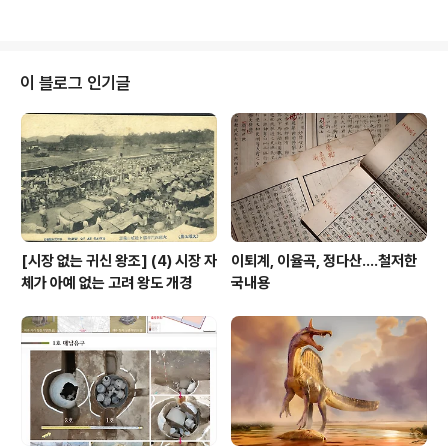
말건, 제 나라 제..
인원 채용분야 채용부서 직무내용 인원 근무지 배치 정 규
직 신입 일반직5급 미정 일반경영행정 - 사업기획 및 운영,
경영(마케팅), 홍보, 회계, 사무 등 3� www.chf.or.kr 옛
한국문화재보호재단으로 문화재청 소속입니다.
이 블로그 인기글
[시장 없는 귀신 왕조] (4) 시장 자
이퇴계, 이율곡, 정다산....철저한
체가 아예 없는 고려 왕도 개경
국내용