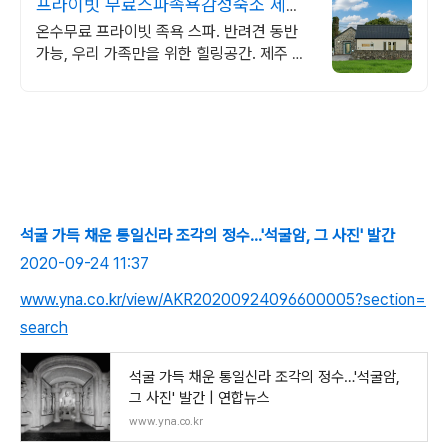
프라이빗 무료스파족욕감성숙소 제주
돌담감성, 반려견 환영
온수무료 프라이빗 족욕 스파. 반려견 동반
가능, 우리 가족만을 위한 힐링공간. 제주 이
주 10년차 부부가 직접 짓고 꾸민 정성 가득
감성 스테이, 야외 바베큐
석굴 가득 채운 통일신라 조각의 정수…'석굴암, 그 사진' 발간
2020-09-24 11:37
www.yna.co.kr/view/AKR20200924096600005?section=
search
석굴 가득 채운 통일신라 조각의 정수…'석굴암,
그 사진' 발간 | 연합뉴스
www.yna.co.kr