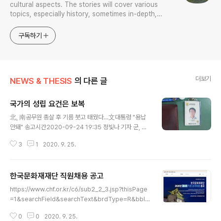
cultural aspects. The stories will cover various
topics, especially history, sometimes in-depth,
sometimes with a light touch. One constant
approach will be to resist any common sense or
구독하기
generalized viewpoint
더보기
NEWS & THESIS
의 다른 글
국가의 성립 요건은 보복
글 내용
北, 南공무원 총살 후 기름 붓고 태웠다…文대통령 "용납
안돼" 송고시간2020-09-24 19:35 정빛나 기자 군, 첩
보 분석 결과 공식발표…北에 최초 발견 6시간 만에 총살
3
1
2020. 9. 25.
돼 '박왕자 피격' 12년 만의 민간인 사살…여야도 '격앙' 반
응 www.yna.co.kr/view/AKR202009242063005
04?section=politics/all&site=topnews01 北, 南
한국문화재재단 직원채용 공고
공무원 총살 후 기름 붓고 태웠다…文대통령 "용납 안돼" |
글 내용
연합뉴스 北, 南공무원 총살 후 기름 붓고 태웠다…文대통
https://www.chf.or.kr/c6/sub2_2_3.jsp?thisPage
령 "용납 안돼", 정빛나기자, 북한뉴스 (송고시간 2020-0
=1&searchField&searchText&brdType=R&bbId
9-24 19:35) www.yna.co.kr 뭐 이래봤자 우리 정부가
x=108085 채용공지 - 인재채용 - 공지사항 - 재단소개
무얼 하겠다는 생각은 접은지 오래다. 자발로 월경을 했건
0
0
2020. 9. 25.
- 한국문화재재단 모집부문 및 자격요건 가. 채용분야 및