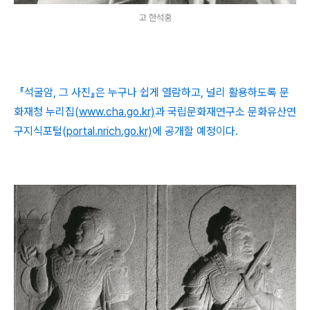
고 한석홍
『석굴암, 그 사진』은 누구나 쉽게 열람하고, 널리 활용하도록 문
화재청 누리집(
www.cha.go.kr)
과 국립문화재연구소 문화유산연
구지식포털(
portal.nrich.go.kr)
에 공개할 예정이다.