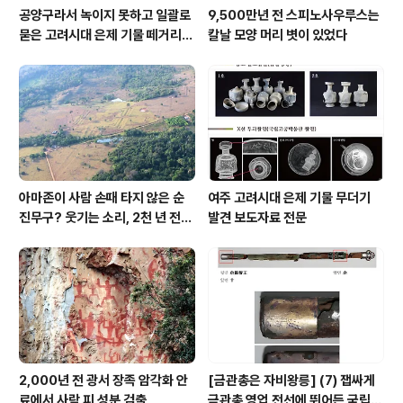
공양구라서 녹이지 못하고 일괄로
9,500만년 전 스피노사우루스는
묻은 고려시대 은제 기물 떼거리로
칼날 모양 머리 볏이 있었다
여주서 발견
아마존이 사람 손때 타지 않은 순
여주 고려시대 은제 기물 무더기
진무구? 웃기는 소리, 2천 년 전에
발견 보도자료 전문
이미 사람 바글바글
2,000년 전 광서 장족 암각화 안
[금관총은 자비왕릉] (7) 잽싸게
료에서 사람 피 성분 검출
금관총 영업 전선에 뛰어든 국립박