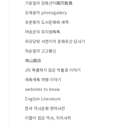
기호철의 잡동산이雜同散異
오세윤의 photogallery
유춘동의 도서문화와 세책
여송은의 뮤지엄톡톡
우당당탕 서현이의 문화유산 답사기
차순철의 고고통신
南山雜談
J의 특별하지 않은 박물관 이야기
새록새록 여행 이야기
websites to know
English Literature
한국 역사문화 영어사전
이빨이 씹은 역사, 치의사학