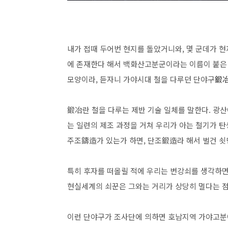
내가 접때 두어번 현지를 돌았거니와, 몇 군데가 현
에 존재한다 해서 백화산고분군이라는 이름이 붙은
모양이라, 듣자니 가야시대 철을 다루던 단야구
鍛
鍛冶란 철을 다루는 제반 기술 일체를 말한다. 광
는 일련의 제조 과정을 거쳐 우리가 아는 철기가 
주조鑄造가 있는가 하면, 단조鍛造라 해서 벌건 쇳
특히 후자를 떠올릴 적에 우리는 변강쇠를 생각하면 
현실세계의 쇠꾼은 그와는 거리가 상당히 멀다는 점
이런 단야구가 조사단에 의하면 호남지역 가야고분