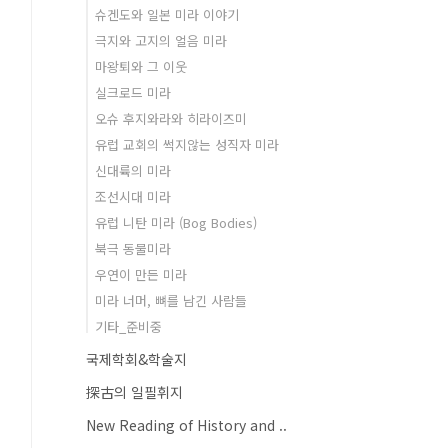
슈겐도와 일본 미라 이야기
극지와 고지의 얼음 미라
마왕퇴와 그 이웃
실크로드 미라
오슈 후지와라와 히라이즈미
유럽 교회의 썩지않는 성직자 미라
신대륙의 미라
조선시대 미라
유럽 니탄 미라 (Bog Bodies)
북극 동물미라
우연이 만든 미라
미라 너머, 뼈를 남긴 사람들
기타_준비중
국제학회&학술지
探古의 일필휘지
New Reading of History and ..