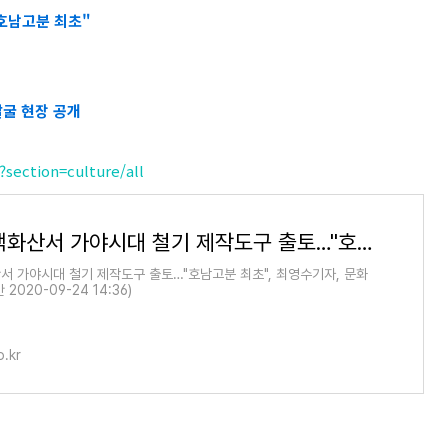
호남고분 최초"
발굴 현장 공개
section=culture/all
장수군 백화산서 가야시대 철기 제작도구 출토…"호남고분 최초" | 연합뉴스
서 가야시대 철기 제작도구 출토…"호남고분 최초", 최영수기자, 문화
2020-09-24 14:36)
.kr