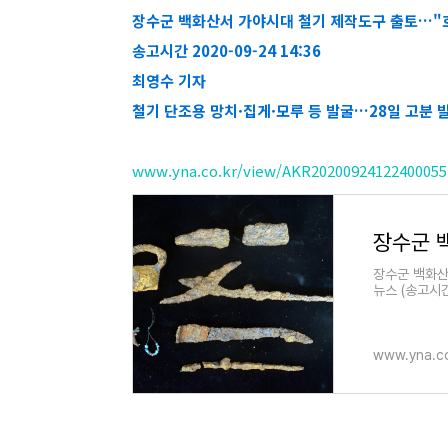
장수군 백화산서 가야시대 철기 제작도구 출토…"
송고시간 2020-09-24 14:36
최영수 기자
철기 단조용 망치·집게·모루 등 발굴…28일 고분 
www.yna.co.kr/view/AKR20200924122400055?
장수군 백화산
뉴스 (송고시간 
www.yna.co