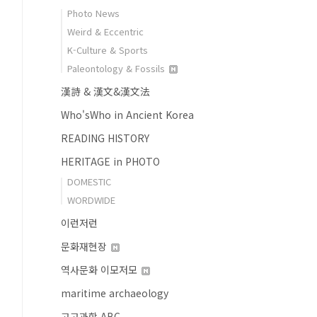
Photo News
Weird & Eccentric
K-Culture & Sports
Paleontology & Fossils
漢詩 & 漢文&漢文法
Who'sWho in Ancient Korea
READING HISTORY
HERITAGE in PHOTO
DOMESTIC
WORDWIDE
이런저런
문화재현장
역사문화 이모저모
maritime archaeology
고고과학 ABC