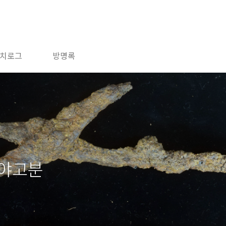
치로그
방명록
가야고분