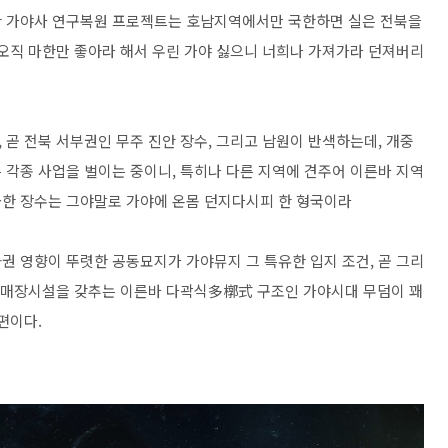
한 가야사 연구복원 프로젝트는 호남지역에서만 국한하면 실은 전북을
 오직 마한만 좋아라 해서 우린 가야 싫으니 너희나 가져가라 던져버리
곧 전북 서부권인 무주 진안 장수, 그리고 남원이 반색하는데, 개중
 각종 사업을 벌이는 중이니, 특히나 다른 지역에 견주어 이른바 지역
급한 장수는 그야말로 가야에 온몸 던지다시피 한 형국이라
권 영향이 뚜렷한 공동묘지가 가야뮤지 그 특유한 입지 조건, 곧 그리
러 매장시설을 갖추는 이른바 다곽식多槨式 구조인 가야시대 무덤이 꽤
 편이다.