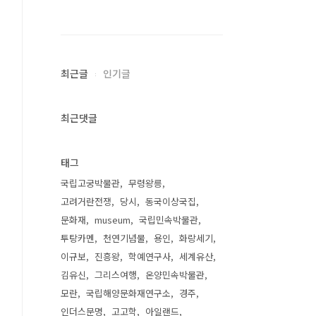
최근글
인기글
최근댓글
태그
국립고궁박물관
무령왕릉
고려거란전쟁
당시
동국이상국집
문화재
museum
국립민속박물관
투탕카멘
천연기념물
용인
화랑세기
이규보
진흥왕
학예연구사
세계유산
김유신
그리스여행
온양민속박물관
모란
국립해양문화재연구소
경주
인더스문명
고고학
아일랜드