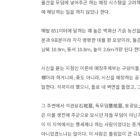
물건을 무덤에 넣어주곤 하는 매장 시스템을 고려하
에 해당하는 일을 하지 않았나 한다.
해발 851미터에 달하는 꽤 높은 백화산 기슭 능선
분과 9호분이라 각각 명명한 데를 판 모양이라, 둘
남북 10.9ｍ, 동서 10.8ｍ, 높이 2.6ｍ가량 된다 한
시신을 묻는 지점인 이른바 매장주체부는 구덩식
槨이라 하거니와, 좆도 아니라, 시신을 매장하는 
말한다. 석곽이라 했으니, 돌로 네 벽면을 돌렸고,
그 주변에서 석관묘石棺墓, 독무덤甕棺墓, 토광묘
은 이를 생전에 주군으로 모시던 자들 무덤이 아닌가
이 이 지역에서는 행세께나 하는 사람이었다는 증거
아니었겠느냐는 말이다. 이 사람은 틀림없이 큰 규