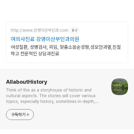
http://www.강영미산부인과.com
광고
여의사진료 강영미산부인과의원
여성질환, 성병검사, 피임, 맞춤소음순성형,성모안과옆,친절
하고 전문적인 상담과진료
로그 정보
AllaboutHistory
Think of this as a storyhouse of historic and
cultural aspects. The stories will cover various
topics, especially history, sometimes in-depth,
sometimes with a light touch. One constant
approach will be to resist any common sense or
구독하기
generalized viewpoint