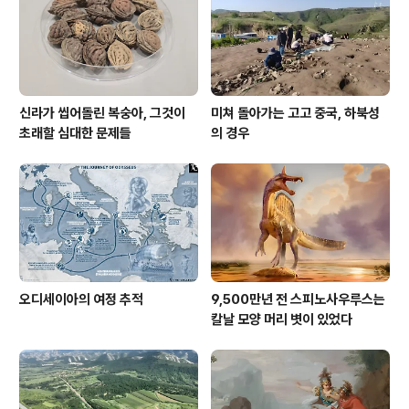
도 없고, 오직 마한만 좋아라 해서 우린 가야 싫..
신라가 씹어돌린 복숭아, 그것이
미쳐 돌아가는 고고 중국, 하북성
초래할 심대한 문제들
의 경우
오디세이아의 여정 추적
9,500만년 전 스피노사우루스는
칼날 모양 머리 볏이 있었다