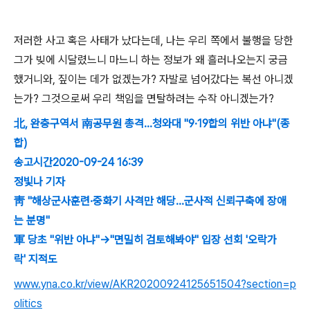
저러한 사고 혹은 사태가 났다는데, 나는 우리 쪽에서 불행을 당한
그가 빚에 시달렸느니 마느니 하는 정보가 왜 흘러나오는지 궁금
했거니와, 짚이는 데가 없겠는가? 자발로 넘어갔다는 복선 아니겠
는가? 그것으로써 우리 책임을 면탈하려는 수작 아니겠는가?
北, 완충구역서 南공무원 총격…청와대 "9·19합의 위반 아냐"(종
합)
송고시간2020-09-24 16:39
정빛나 기자
靑 "해상군사훈련·중화기 사격만 해당…군사적 신뢰구축에 장애
는 분명"
軍 당초 "위반 아냐"→"면밀히 검토해봐야" 입장 선회 '오락가
락' 지적도
www.yna.co.kr/view/AKR20200924125651504?section=p
olitics