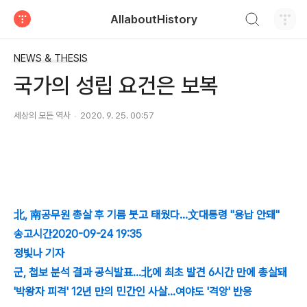
검색하기
AllaboutHistory
티스토리
NEWS & THESIS
국가의 성립 요건은 보복
세상의 모든 역사
2020. 9. 25. 00:57
北, 南공무원 총살 후 기름 붓고 태웠다…文대통령 "용납 안돼"
송고시간2020-09-24 19:35
정빛나 기자
군, 첩보 분석 결과 공식발표…北에 최초 발견 6시간 만에 총살돼
'박왕자 피격' 12년 만의 민간인 사살…여야도 '격앙' 반응