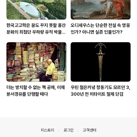
한국고고학은 꿈도 꾸지 못할 홍산
오디세우스는 단순한 전설 속 영웅
문화의 최첨단 우하량 유적 박물관
인가? 아니면 실존 인물인가?
[신화통신]
더는 방치할 수 없는 책 공해, 이제
우린 철은커녕 청동기도 모르던 3,
분서갱유를 단행할 때다
300년 전 히타이트 철제 단검
의안내
티스토리
로그인
고객센터