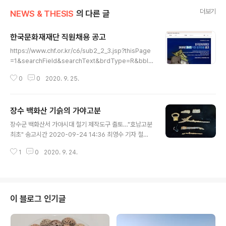
더보기
NEWS & THESIS
의 다른 글
한국문화재재단 직원채용 공고
글 내용
https://www.chf.or.kr/c6/sub2_2_3.jsp?thisPage
=1&searchField&searchText&brdType=R&bbId
x=108085 채용공지 - 인재채용 - 공지사항 - 재단소개
0
0
2020. 9. 25.
- 한국문화재재단 모집부문 및 자격요건 가. 채용분야 및
인원 채용분야 채용부서 직무내용 인원 근무지 배치 정 규
직 신입 일반직5급 미정 일반경영행정 - 사업기획 및 운영,
장수 백화산 기슭의 가야고분
경영(마케팅), 홍보, 회계, 사무 등 3� www.chf.or.kr 옛
글 내용
한국문화재보호재단으로 문화재청 소속입니다.
장수군 백화산서 가야시대 철기 제작도구 출토…"호남고분
최초" 송고시간 2020-09-24 14:36 최영수 기자 철기
단조용 망치·집게·모루 등 발굴…28일 고분 발굴 현장 공개
1
0
2020. 9. 24.
www.yna.co.kr/view/AKR2020092412240005
5?section=culture/all장수군 백화산서 가야시대 철기
제작도구 출토…"호남고분 최초" | 연합뉴스장수군 백화산
서 가야시대 철기 제작도구 출토…"호남고분 최초", 최영수
기자, 문화뉴스 (송고시간 2020-09-24 14:36)www.y
이 블로그 인기글
na.co.kr 영호남 지역 화합을 표방하며 문재인 정부가 표
방한 가야사 연구복원 프로젝트는 호남지역에서만 국한하
면 실은 전북을 위한 사업이라, 전남에서는 가야는 안중에