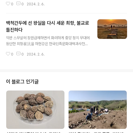
0
0
2024. 2. 6.
에 붙잡혀 죽임을 당한 것으로 설정했지만, 이는 역사적 근
거가 받침하지 아니하는 작가 설정이다. 다만 그렇게 볼 만
한 여지는 있다. 김은부가 거란을 달래려 사신으로 간 시점
백척간두에 선 왕실을 다시 세운 최항, 불교로
과 하공진이 거란에서 탈출을 감행하다 탄로나 죽임을 당
하는 시점이 묘하게 합치하는 까닭이다. 고려사와 절요를
돌진하다
글 내용
보면 막 개경을 함락하고 불사르고 철군한 거란을 그래도
약관 스무살에 장원급제하면서 화려하게 중앙 정치 무대에
이렇게든 저렇게든 달래서 추가 침입을 방지하기 위한 목
등단한 최항崔沆을 하현강은 한국민족문화대백과사전을
적이었음이 분명한데, 1011년 11월 13일 임오壬午에 고
기술하면서 사망연도는 1024년(현종 15)라 기록하면서,
려 조정은 형부시랑刑部侍郞 김은부를 거란에 사신을 보
0
0
2024. 2. 6.
어찌하여 출생연대는 모른다 했는지 알 수가 없거니와, 그
내어 거란 성종의 생신을 하례케 한다. 김은부는 앞..
것은 다름 아닌 그의 출생 연대가 명확히 계상이 되는 까닭
이다. 고려사랑 고려사절요에 모두 현종 15년 6월 5일 신
유일에 문하시랑평장사門下侍郞平章事 최항崔沆이 졸
했다 해서 명확히 죽은 시점이 적기됐거니와, 고려사 본기
이 블로그 인기글
와 고려사절요에 의하면, 그가 성종 10년, 991년 윤 2월에
실시된 과거시험에서 그가 급제했다는 사실을 알리는 한
편, 고려사 그의 열전에서는 字가 내융內融이며, 평장사
최언위崔彦撝 손자인 그가 성종 때에 나이 20세로 갑과
甲科에 급제했다 하거니와, 이로써 보면 그는 97..