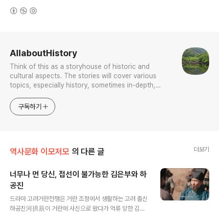
(새창열림)
로그 정보
AllaboutHistory
Think of this as a storyhouse of historic and
cultural aspects. The stories will cover various
topics, especially history, sometimes in-depth,
sometimes with a light touch. One constant
approach will be to resist any common sense or
구독하기
generalized viewpoint
더보기
역사문화 이모저모
의 다른 글
너무나 먼 당신, 접선이 불가능한 김은부와 하
공진
글 내용
드라마 고려거란전쟁은 거란 조정에서 생활하는 고려 출신
하공진河拱辰이 거란에 사신으로 왔다가 억류 당한 김은
부金殷傅를 도와 탈출케 하려다가 이 일이 탄로나는 바람