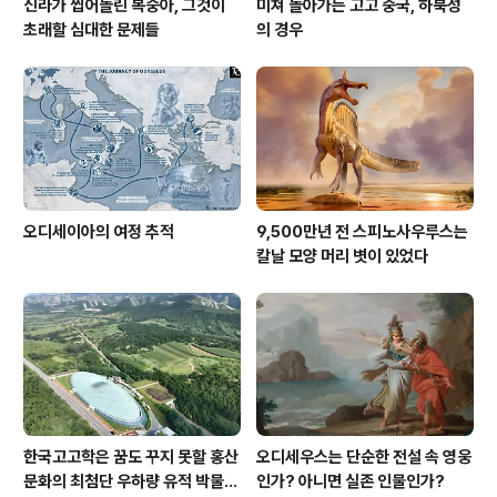
신라가 씹어돌린 복숭아, 그것이
미쳐 돌아가는 고고 중국, 하북성
초래할 심대한 문제들
의 경우
오디세이아의 여정 추적
9,500만년 전 스피노사우루스는
칼날 모양 머리 볏이 있었다
한국고고학은 꿈도 꾸지 못할 홍산
오디세우스는 단순한 전설 속 영웅
문화의 최첨단 우하량 유적 박물관
인가? 아니면 실존 인물인가?