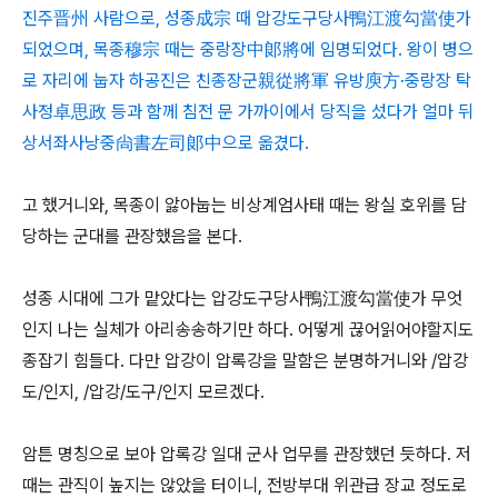
진주晋州 사람으로, 성종成宗 때 압강도구당사鴨江渡勾當使가
되었으며, 목종穆宗 때는 중랑장中郞將에 임명되었다. 왕이 병으
로 자리에 눕자 하공진은 친종장군親從將軍 유방庾方·중랑장 탁
사정卓思政 등과 함께 침전 문 가까이에서 당직을 섰다가 얼마 뒤
상서좌사낭중尙書左司郞中으로 옮겼다.
고 했거니와, 목종이 앓아눕는 비상계엄사태 때는 왕실 호위를 담
당하는 군대를 관장했음을 본다.
성종 시대에 그가 맡았다는 압강도구당사鴨江渡勾當使가 무엇
인지 나는 실체가 아리송송하기만 하다. 어떻게 끊어읽어야할지도
종잡기 힘들다. 다만 압강이 압록강을 말함은 분명하거니와 /압강
도/인지, /압강/도구/인지 모르겠다.
암튼 명칭으로 보아 압록강 일대 군사 업무를 관장했던 듯하다. 저
때는 관직이 높지는 않았을 터이니, 전방부대 위관급 장교 정도로