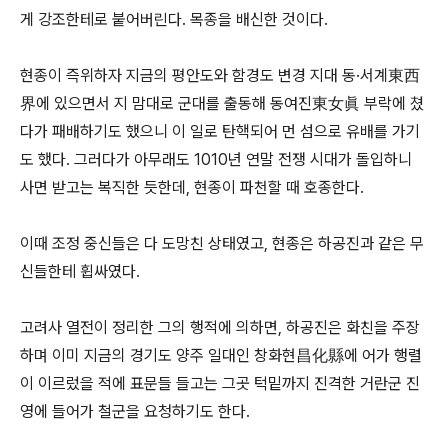
게 강조한테로 붙어버린다. 목종을 배신한 것이다.
현종이 즉위하자 지금의 평안도와 함경도 변경 지대 동·서계東西
界에 있으면서 지 맘대로 군대를 출동해 동여진東女眞 부락에 쳤
다가 패배하기도 했으니 이 일로 탄핵되어 먼 섬으로 유배를 가기
도 했다. 그러다가 아무래도 1010년 연말 전쟁 시대가 돌입하니
사면 받고는 복직한 듯한데, 현종이 파천할 때 호종한다.
이때 조정 중신들은 다 도망친 상태였고, 현종은 하공진과 같은 무
신들한테 휩싸였다.
고려사 열전이 정리한 그의 행적에 의하면, 하공진은 화친을 주장
하며 이미 지금의 경기도 양주 일대인 창화현昌化縣에 어가 행렬
이 이르렀을 적에 표문들 들고는 그곳 턱밑까지 진격한 거란군 진
영에 들어가 철군을 요청하기도 한다.